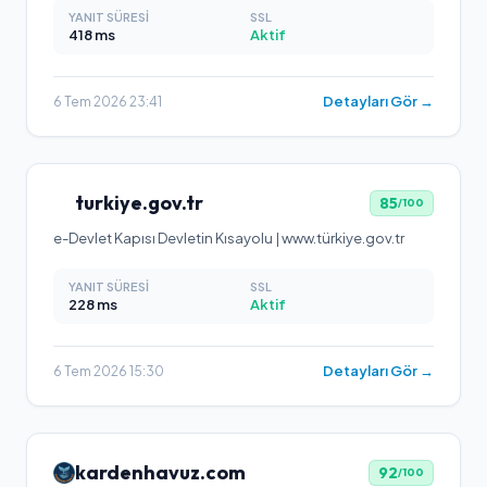
YANIT SÜRESI
SSL
418
ms
Aktif
Detayları Gör →
6 Tem 2026 23:41
turkiye.gov.tr
85
/100
e-Devlet Kapısı Devletin Kısayolu | www.türkiye.gov.tr
YANIT SÜRESI
SSL
228
ms
Aktif
Detayları Gör →
6 Tem 2026 15:30
kardenhavuz.com
92
/100