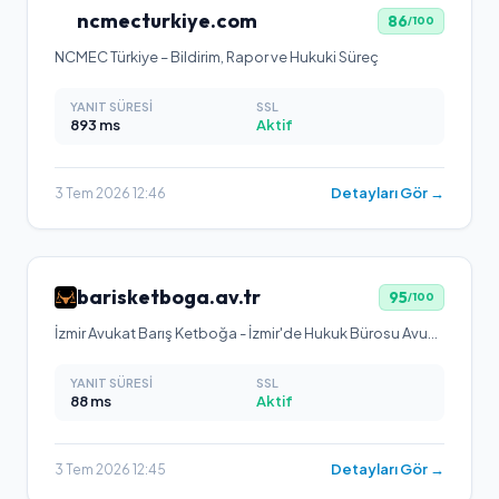
ncmecturkiye.com
86
/100
NCMEC Türkiye – Bildirim, Rapor ve Hukuki Süreç
YANIT SÜRESI
SSL
893
ms
Aktif
Detayları Gör →
3 Tem 2026 12:46
barisketboga.av.tr
95
/100
İzmir Avukat Barış Ketboğa - İzmir'de Hukuk Bürosu Avukatı
YANIT SÜRESI
SSL
88
ms
Aktif
Detayları Gör →
3 Tem 2026 12:45