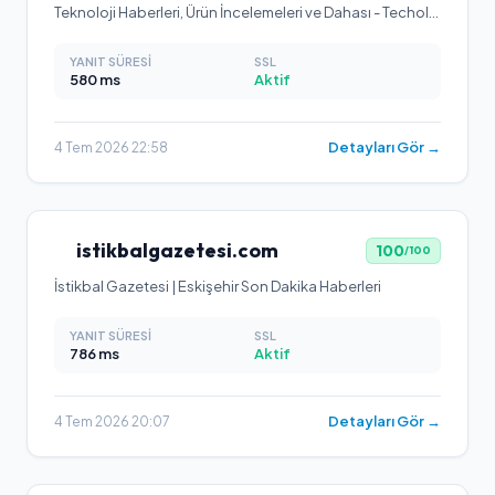
Teknoloji Haberleri, Ürün İncelemeleri ve Dahası - Techolay
YANIT SÜRESI
SSL
580
ms
Aktif
Detayları Gör →
4 Tem 2026 22:58
istikbalgazetesi.com
100
/100
İstikbal Gazetesi | Eskişehir Son Dakika Haberleri
YANIT SÜRESI
SSL
786
ms
Aktif
Detayları Gör →
4 Tem 2026 20:07