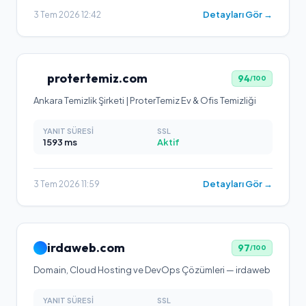
Detayları Gör →
3 Tem 2026 12:42
protertemiz.com
94
/100
Ankara Temizlik Şirketi | ProterTemiz Ev & Ofis Temizliği
YANIT SÜRESI
SSL
1593
ms
Aktif
Detayları Gör →
3 Tem 2026 11:59
irdaweb.com
97
/100
Domain, Cloud Hosting ve DevOps Çözümleri — irdaweb
YANIT SÜRESI
SSL