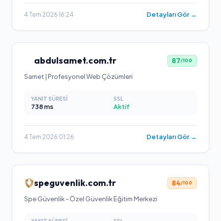
Detayları Gör →
4 Tem 2026 16:24
abdulsamet.com.tr
87
/100
Samet | Profesyonel Web Çözümleri
YANIT SÜRESI
SSL
738
ms
Aktif
Detayları Gör →
4 Tem 2026 01:26
speguvenlik.com.tr
84
/100
Spe Güvenlik - Özel Güvenlik Eğitim Merkezi
YANIT SÜRESI
SSL