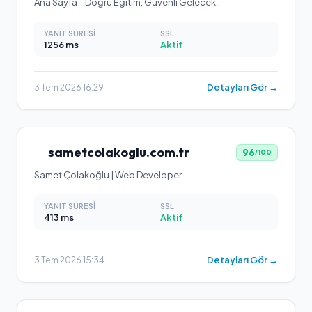
Ana Sayfa – Doğru Eğitim, Güvenli Gelecek.
YANIT SÜRESI
SSL
1256
ms
Aktif
Detayları Gör →
3 Tem 2026 16:29
sametcolakoglu.com.tr
96
/100
Samet Çolakoğlu | Web Developer
YANIT SÜRESI
SSL
413
ms
Aktif
Detayları Gör →
3 Tem 2026 15:34