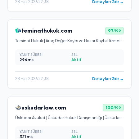
Detayları Gör →
28 Haz 2026 22:38
teminathukuk.com
97
/100
Teminat Hukuk | Araç Değer Kaybı ve Hasar Kaybı Hizmetleri
YANIT SÜRESI
SSL
296
ms
Aktif
Detayları Gör →
28 Haz 2026 22:38
uskudarlaw.com
100
/100
Üsküdar Avukat | Üsküdar Hukuk Danışmanlığı | Üsküdar Law
YANIT SÜRESI
SSL
321
ms
Aktif