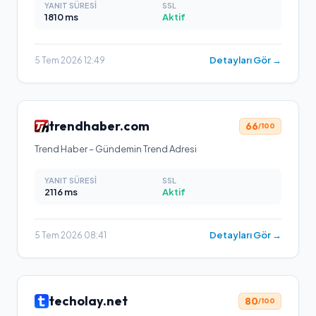
YANIT SÜRESI
SSL
1810
ms
Aktif
Detayları Gör →
5 Tem 2026 12:49
trendhaber.com
66
/100
Trend Haber – Gündemin Trend Adresi
YANIT SÜRESI
SSL
2116
ms
Aktif
Detayları Gör →
5 Tem 2026 08:41
techolay.net
80
/100