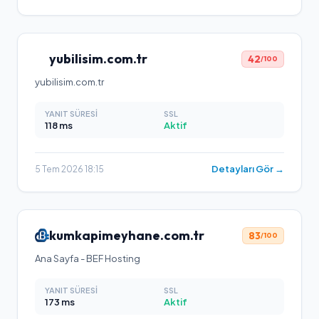
yubilisim.com.tr
42
/100
yubilisim.com.tr
YANIT SÜRESI
SSL
118
ms
Aktif
Detayları Gör →
5 Tem 2026 18:15
kumkapimeyhane.com.tr
83
/100
Ana Sayfa - BEF Hosting
YANIT SÜRESI
SSL
173
ms
Aktif