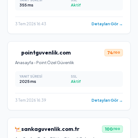
355
ms
Aktif
Detayları Gör →
3 Tem 2026 16:43
pointguvenlik.com
74
/100
Anasayfa - Point Özel Güvenlik
YANIT SÜRESI
SSL
2025
ms
Aktif
Detayları Gör →
3 Tem 2026 16:39
sankaguvenlik.com.tr
100
/100