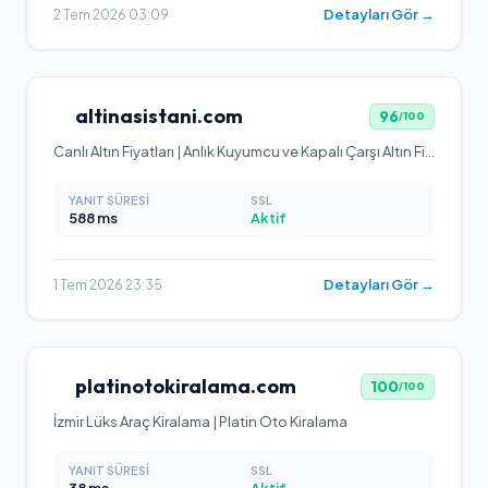
Detayları Gör →
2 Tem 2026 03:09
altinasistani.com
96
/100
Canlı Altın Fiyatları | Anlık Kuyumcu ve Kapalı Çarşı Altın Fiyatları
YANIT SÜRESI
SSL
588
ms
Aktif
Detayları Gör →
1 Tem 2026 23:35
platinotokiralama.com
100
/100
İzmir Lüks Araç Kiralama | Platin Oto Kiralama
YANIT SÜRESI
SSL