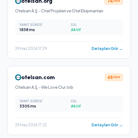
otelsan.org
74
/100
Otelsan A.Ş. - Otel Projeleri ve Otel Ekipmanları
YANIT SÜRESI
SSL
1838
ms
Aktif
Detayları Gör →
29 Haz 2026 17:29
otelsan.com
65
/100
Otelsan A.Ş. - We Love Our Job
YANIT SÜRESI
SSL
3305
ms
Aktif
Detayları Gör →
29 Haz 2026 17:22