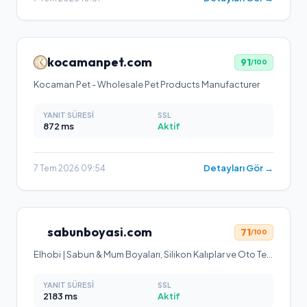
kocamanpet.com
91
/100
Kocaman Pet - Wholesale Pet Products Manufacturer
YANIT SÜRESI
SSL
872
ms
Aktif
Detayları Gör →
7 Tem 2026 09:54
sabunboyasi.com
71
/100
Elhobi | Sabun & Mum Boyaları, Silikon Kalıplar ve Oto Temizlik Ürünleri
YANIT SÜRESI
SSL
2183
ms
Aktif