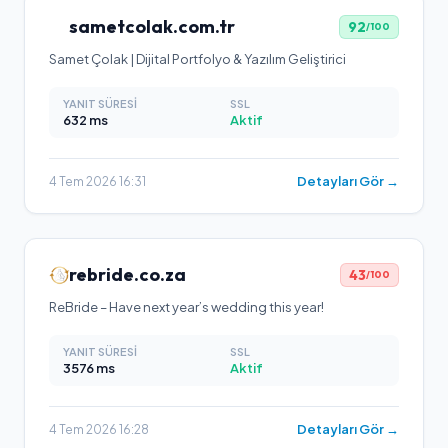
sametcolak.com.tr
92
/100
Samet Çolak | Dijital Portfolyo & Yazılım Geliştirici
YANIT SÜRESI
SSL
632
ms
Aktif
Detayları Gör →
4 Tem 2026 16:31
rebride.co.za
43
/100
ReBride – Have next year’s wedding this year!
YANIT SÜRESI
SSL
3576
ms
Aktif
Detayları Gör →
4 Tem 2026 16:28