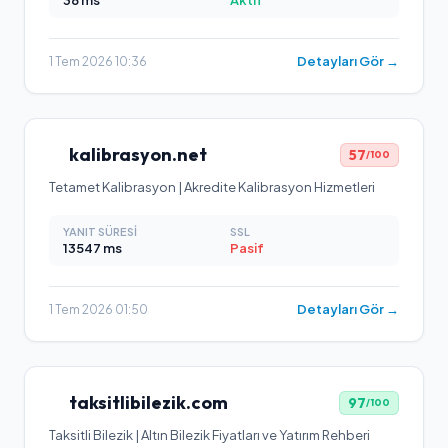
38
ms
Aktif
Detayları Gör →
1 Tem 2026 10:36
kalibrasyon.net
57
/100
Tetamet Kalibrasyon | Akredite Kalibrasyon Hizmetleri
YANIT SÜRESI
SSL
13547
ms
Pasif
Detayları Gör →
1 Tem 2026 01:50
taksitlibilezik.com
97
/100
Taksitli Bilezik | Altın Bilezik Fiyatları ve Yatırım Rehberi