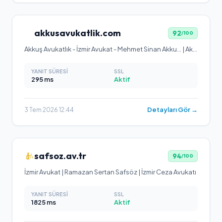
akkusavukatlik.com
92
/100
Akkuş Avukatlık - İzmir Avukat - Mehmet Sinan Akku... | Akkuş Avukatlık
YANIT SÜRESI
SSL
295
ms
Aktif
Detayları Gör →
3 Tem 2026 12:44
safsoz.av.tr
94
/100
İzmir Avukat | Ramazan Sertan Safsöz | İzmir Ceza Avukatı
YANIT SÜRESI
SSL
1825
ms
Aktif