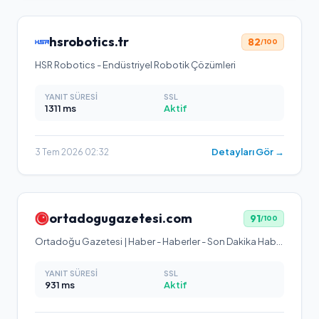
hsrobotics.tr
82
/100
HSR Robotics - Endüstriyel Robotik Çözümleri
YANIT SÜRESI
SSL
1311
ms
Aktif
Detayları Gör →
3 Tem 2026 02:32
ortadogugazetesi.com
91
/100
Ortadoğu Gazetesi | Haber - Haberler - Son Dakika Haberleri
YANIT SÜRESI
SSL
931
ms
Aktif