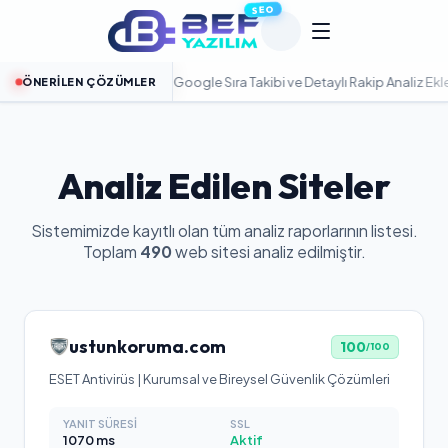
SEO
Turan SEO Pro:
Google Sıra Takibi ve Detaylı Rakip Analiz Eklentisi
ÖNERILEN ÇÖZÜMLER
YÜ
Analiz Edilen Siteler
Sistemimizde kayıtlı olan tüm analiz raporlarının listesi.
Toplam
490
web sitesi analiz edilmiştir.
ustunkoruma.com
100
/100
ESET Antivirüs | Kurumsal ve Bireysel Güvenlik Çözümleri
YANIT SÜRESI
SSL
1070
ms
Aktif