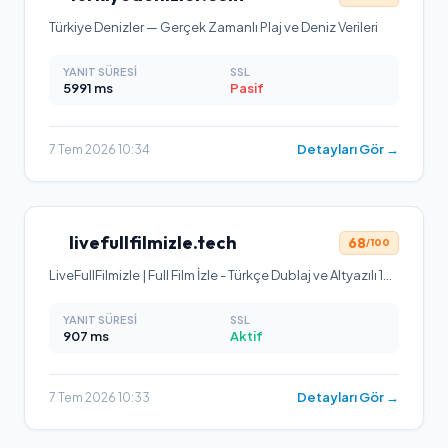
Türkiye Denizler — Gerçek Zamanlı Plaj ve Deniz Verileri
YANIT SÜRESI
SSL
5991
ms
Pasif
Detayları Gör →
7 Tem 2026 10:34
livefullfilmizle.tech
68
/100
LiveFullFilmizle | Full Film İzle - Türkçe Dublaj ve Altyazılı 1080P HD Filmler
YANIT SÜRESI
SSL
907
ms
Aktif
Detayları Gör →
7 Tem 2026 10:33