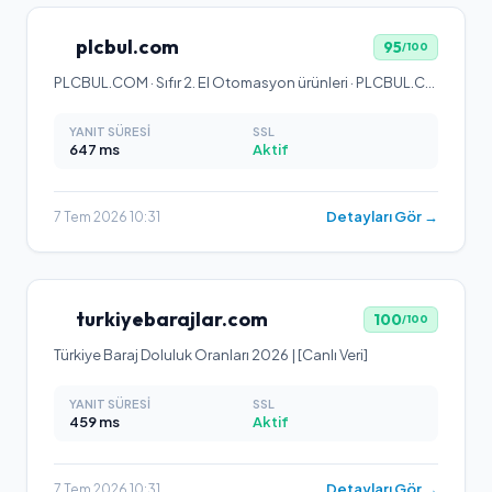
plcbul.com
95
/100
PLCBUL.COM · Sıfır 2. El Otomasyon ürünleri · PLCBUL.COM
YANIT SÜRESI
SSL
647
ms
Aktif
Detayları Gör →
7 Tem 2026 10:31
turkiyebarajlar.com
100
/100
Türkiye Baraj Doluluk Oranları 2026 | [Canlı Veri]
YANIT SÜRESI
SSL
459
ms
Aktif
Detayları Gör →
7 Tem 2026 10:31