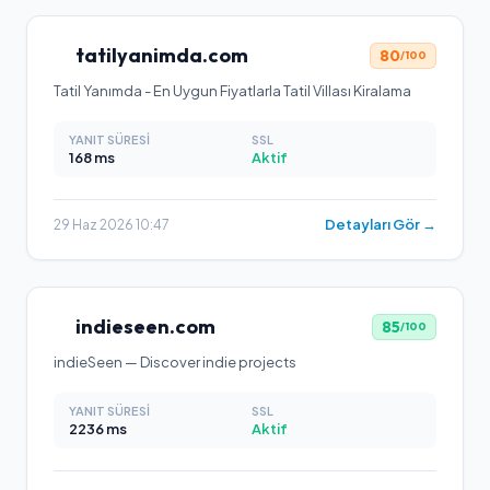
tatilyanimda.com
80
/100
Tatil Yanımda - En Uygun Fiyatlarla Tatil Villası Kiralama
YANIT SÜRESI
SSL
168
ms
Aktif
Detayları Gör →
29 Haz 2026 10:47
indieseen.com
85
/100
indieSeen — Discover indie projects
YANIT SÜRESI
SSL
2236
ms
Aktif