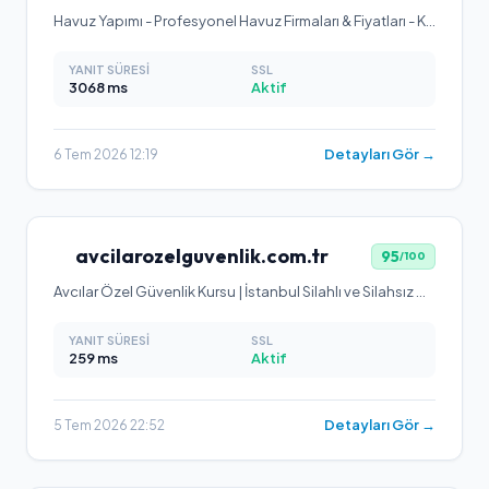
Havuz Yapımı - Profesyonel Havuz Firmaları & Fiyatları - Karden Havuz
YANIT SÜRESI
SSL
3068
ms
Aktif
Detayları Gör →
6 Tem 2026 12:19
avcilarozelguvenlik.com.tr
95
/100
Avcılar Özel Güvenlik Kursu | İstanbul Silahlı ve Silahsız Güvenlik Eğitimi
YANIT SÜRESI
SSL
259
ms
Aktif
Detayları Gör →
5 Tem 2026 22:52