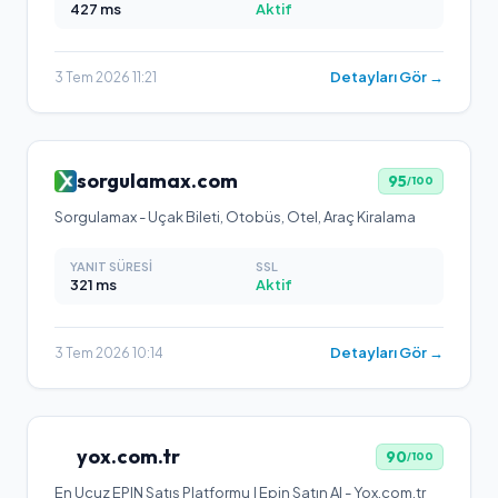
427
ms
Aktif
Detayları Gör →
3 Tem 2026 11:21
sorgulamax.com
95
/100
Sorgulamax - Uçak Bileti, Otobüs, Otel, Araç Kiralama
YANIT SÜRESI
SSL
321
ms
Aktif
Detayları Gör →
3 Tem 2026 10:14
yox.com.tr
90
/100
En Ucuz EPIN Satış Platformu | Epin Satın Al - Yox.com.tr