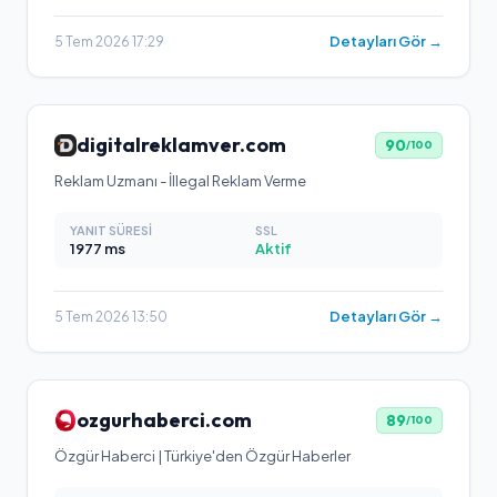
Detayları Gör →
5 Tem 2026 17:29
digitalreklamver.com
90
/100
Reklam Uzmanı - İllegal Reklam Verme
YANIT SÜRESI
SSL
1977
ms
Aktif
Detayları Gör →
5 Tem 2026 13:50
ozgurhaberci.com
89
/100
Özgür Haberci | Türkiye'den Özgür Haberler