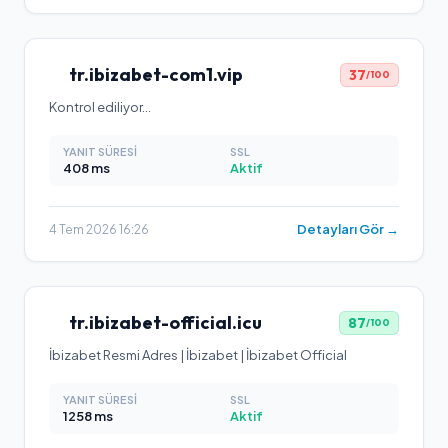
tr.ibizabet-com1.vip
37
/100
Kontrol ediliyor…
YANIT SÜRESI
SSL
408
ms
Aktif
Detayları Gör →
4 Tem 2026 16:26
tr.ibizabet-official.icu
87
/100
İbizabet Resmi Adres | İbizabet | İbizabet Official
YANIT SÜRESI
SSL
1258
ms
Aktif