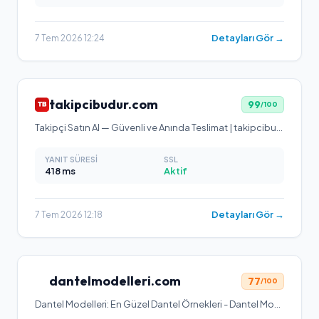
Detayları Gör →
7 Tem 2026 12:24
takipcibudur.com
99
/100
Takipçi Satın Al — Güvenli ve Anında Teslimat | takipcibudur.com
YANIT SÜRESI
SSL
418
ms
Aktif
Detayları Gör →
7 Tem 2026 12:18
dantelmodelleri.com
77
/100
Dantel Modelleri: En Güzel Dantel Örnekleri - Dantel Modası 2024