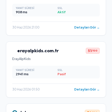
YANIT SÜRESI
SSL
908
ms
Aktif
Detayları Gör →
30 Haz 2026 21:00
erayalpkids.com.tr
51
/100
ErayAlpKids
YANIT SÜRESI
SSL
2941
ms
Pasif
Detayları Gör →
30 Haz 2026 01:50