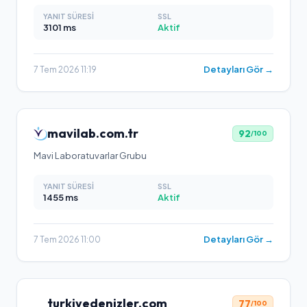
YANIT SÜRESI
SSL
3101
ms
Aktif
Detayları Gör →
7 Tem 2026 11:19
mavilab.com.tr
92
/100
Mavi Laboratuvarlar Grubu
YANIT SÜRESI
SSL
1455
ms
Aktif
Detayları Gör →
7 Tem 2026 11:00
turkiyedenizler.com
77
/100