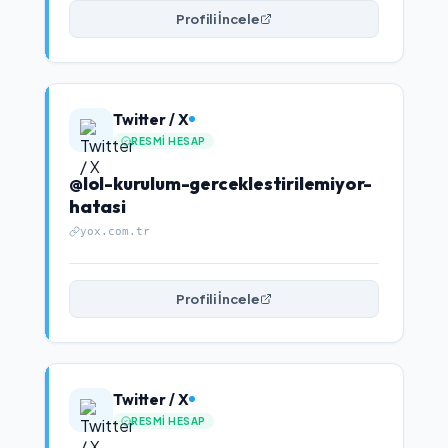
Profili İncele
Twitter / X
RESMI HESAP
@lol-kurulum-gerceklestirilemiyor-
hatasi
yox.com.tr
Profili İncele
Twitter / X
RESMI HESAP