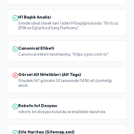
H1 Başlık Analizi
Sitede ideal olarak tam 1 adet H1 başlığı bulundu: "En Ucuz
EPİN ve Dijital Kod Satış Platformu"
Canonical Etiketi
Canonical etiketi tanımlanmış: "https://yox.com.tr/"
Görsel Alt Nitelikleri (Alt Tags)
Sitedeki 167 görselin 24 tanesinde (14%) alt özniteliği
eksik.
Robots.txt Dosyası
robots.txt dosyası bulundu ve erişilebilir durumda.
Site Haritası (Sitemap.xml)