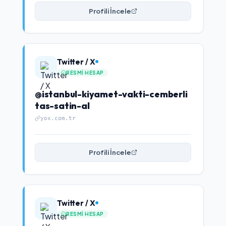
Profili İncele
Twitter / X
RESMI HESAP
@istanbul-kiyamet-vakti-cemberli
tas-satin-al
yox.com.tr
Profili İncele
Twitter / X
RESMI HESAP