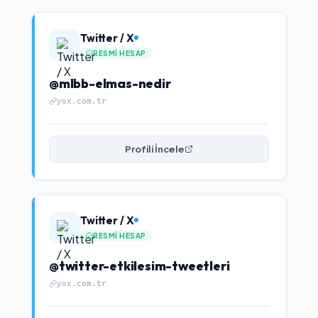
Twitter / X
RESMI HESAP
@mlbb-elmas-nedir
yox.com.tr
Profili İncele
Twitter / X
RESMI HESAP
@twitter-etkilesim-tweetleri
yox.com.tr