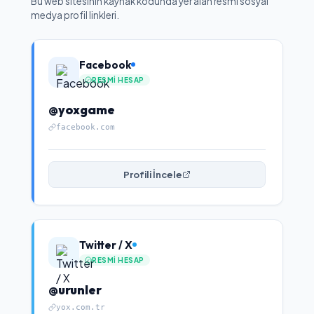
Bu web sitesinin kaynak kodunda yer alan resmi sosyal
medya profil linkleri.
Facebook
RESMI HESAP
@yoxgame
facebook.com
Profili İncele
Twitter / X
RESMI HESAP
@urunler
yox.com.tr