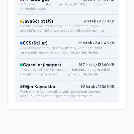
HTML kodunun sıkıştırılması (gzip/brotli) sunucu yanıt
sürelerini kısaltır.
JavaScript (JS)
31
İstek /
477.1
KB
Gereksiz JavaScript dosyalarının elenmesi veya
geciktirilmesi (defer/async) sayfa yüklenme hızını artırır.
CSS (Stiller)
22
İstek /
347.45
KB
CSS dosyalarını sıkıştırarak (minify) ve birleştirerek
tarayıcının render süresini optimize edebilirsiniz.
Görseller (Images)
167
İstek /
13360
KB
Modern WebP/AVIF formatlarını kullanmak ve görselleri
sıkıştırmak sayfa boyutunu büyük ölçüde düşürür.
Diğer Kaynaklar
92
İstek /
13365
KB
Fontların ve favicon gibi statik dosyaların tarayıcı
önbellekleme (caching) sürelerini uzun tutun.