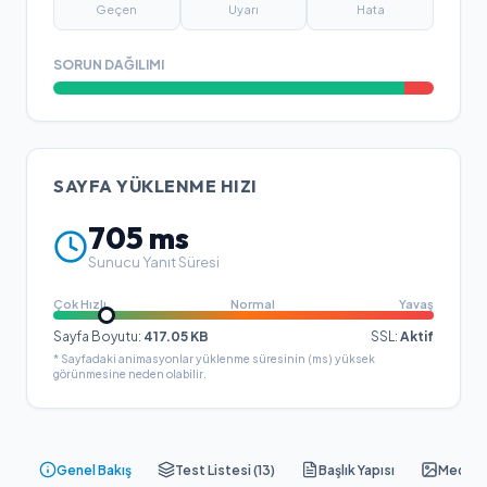
Geçen
Uyarı
Hata
SORUN DAĞILIMI
SAYFA YÜKLENME HIZI
705
ms
Sunucu Yanıt Süresi
Çok Hızlı
Normal
Yavaş
Sayfa Boyutu:
417.05
KB
SSL:
Aktif
* Sayfadaki animasyonlar yüklenme süresinin (ms) yüksek
görünmesine neden olabilir.
Genel Bakış
Test Listesi (
13
)
Başlık Yapısı
Medya &