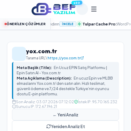
SEO
a Sitenizi Hızlandırın
Tulpar Cache Pro:
WordPress PageSpe
ÖNERILEN ÇÖZÜMLER
İNCELE
yox.com.tr
Tarama URL'i:
https://yox.com.tr
Meta Başlık (Title):
En Ucuz EPIN Satış Platformu |
Epin Satın Al - Yox.com.tr
Meta Açıklama (Description):
En ucuz Epin ve MLBB
elmaslarını Yox.com.tr’den satın alın. Hızlı teslimat,
güvenli ödeme ve 7/24 destekle Türkiye’nin oyuncu
dostu E-pin platformu.
Son Analiz:
03.07.2026 07:12:02
İstek IP:
95.70.165.232
Sunucu IP:
172.67.196.21
← Yeni Analiz
Yeniden Analiz Et