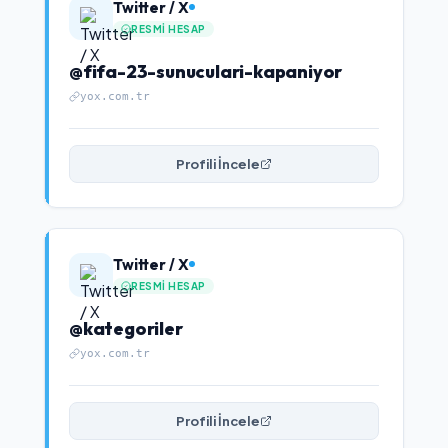
Twitter / X
RESMI HESAP
@fifa-23-sunuculari-kapaniyor
yox.com.tr
Profili İncele
Twitter / X
RESMI HESAP
@kategoriler
yox.com.tr
Profili İncele