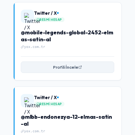
Twitter / X
RESMI HESAP
@mobile-legends-global-2452-elm
as-satin-al
yox.com.tr
Profili İncele
Twitter / X
RESMI HESAP
@mlbb-endonezya-12-elmas-satin
-al
yox.com.tr