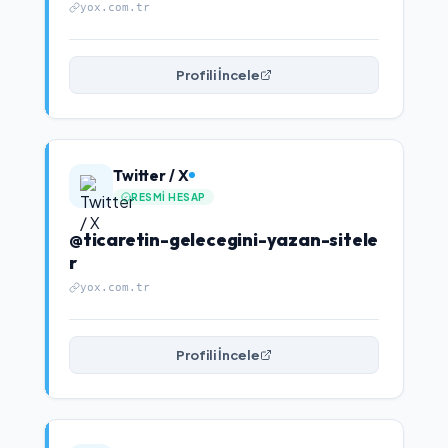
yox.com.tr
Profili İncele
Twitter / X
RESMI HESAP
@ticaretin-gelecegini-yazan-sitele
r
yox.com.tr
Profili İncele