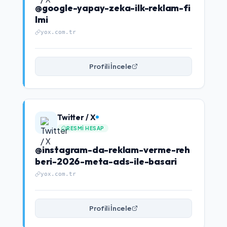
@google-yapay-zeka-ilk-reklam-fi
lmi
yox.com.tr
Profili İncele
Twitter / X
RESMI HESAP
@instagram-da-reklam-verme-reh
beri-2026-meta-ads-ile-basari
yox.com.tr
Profili İncele