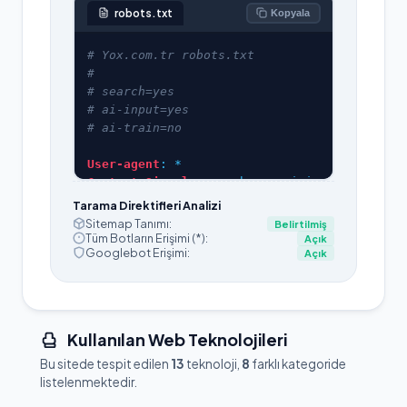
robots.txt
Kopyala
User-agent
Content-Signal
: search=yes,ai-in
Tarama Direktifleri Analizi
Sitemap Tanımı:
Belirtilmiş
Disallow
Tüm Botların Erişimi (*):
Açık
Googlebot Erişimi:
Açık
Disallow
Disallow
Disallow
Disallow
Kullanılan Web Teknolojileri
Allow
Bu sitede tespit edilen
13
teknoloji,
8
farklı kategoride
Allow
listelenmektedir.
# AI training / large-scale scra