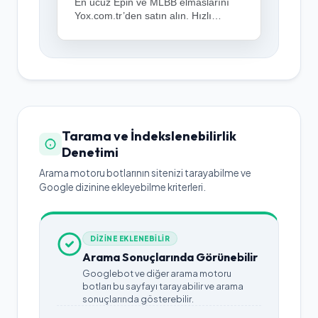
En ucuz Epin ve MLBB elmaslarını
Yox.com.tr’den satın alın. Hızlı
teslimat, güvenli ödeme ve 7/24
destekle Türkiye’nin oyuncu dostu E-
pin platformu.
Tarama ve İndekslenebilirlik
Denetimi
Arama motoru botlarının sitenizi tarayabilme ve
Google dizinine ekleyebilme kriterleri.
DİZİNE EKLENEBİLİR
Arama Sonuçlarında Görünebilir
Googlebot ve diğer arama motoru
botları bu sayfayı tarayabilir ve arama
sonuçlarında gösterebilir.