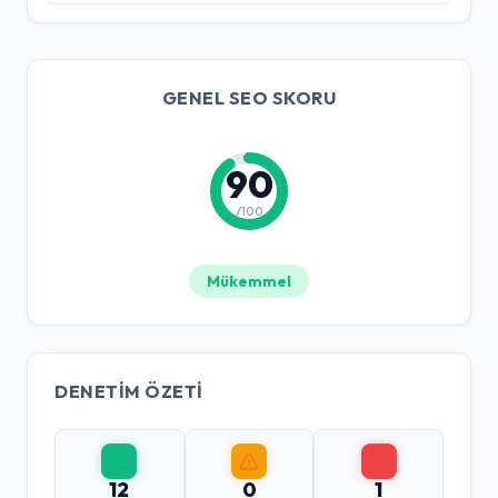
GENEL SEO SKORU
90
/100
Mükemmel
DENETIM ÖZETI
12
0
1