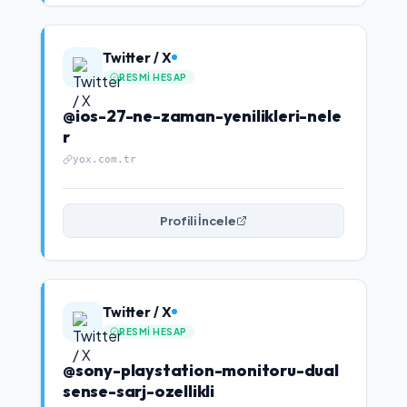
Twitter / X
RESMI HESAP
@ios-27-ne-zaman-yenilikleri-nele
r
yox.com.tr
Profili İncele
Twitter / X
RESMI HESAP
@sony-playstation-monitoru-dual
sense-sarj-ozellikli