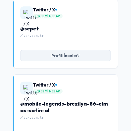
Twitter / X
RESMI HESAP
@sepet
yox.com.tr
Profili İncele
Twitter / X
RESMI HESAP
@mobile-legends-brezilya-86-elm
as-satin-al
yox.com.tr