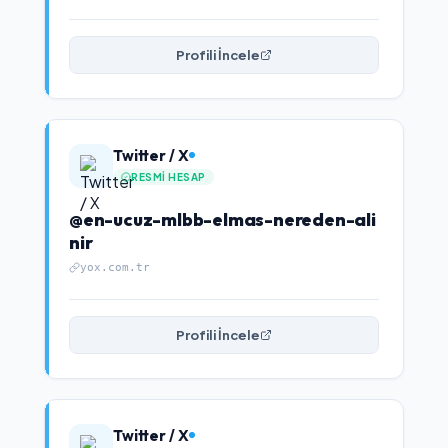
Profili İncele
Twitter / X
RESMI HESAP
@en-ucuz-mlbb-elmas-nereden-ali
nir
yox.com.tr
Profili İncele
Twitter / X