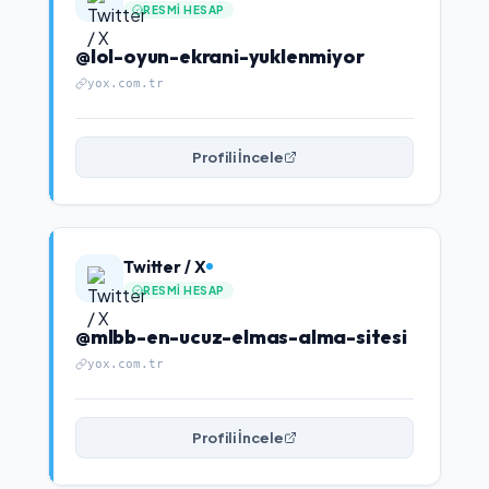
RESMI HESAP
@lol-oyun-ekrani-yuklenmiyor
yox.com.tr
Profili İncele
Twitter / X
RESMI HESAP
@mlbb-en-ucuz-elmas-alma-sitesi
yox.com.tr
Profili İncele