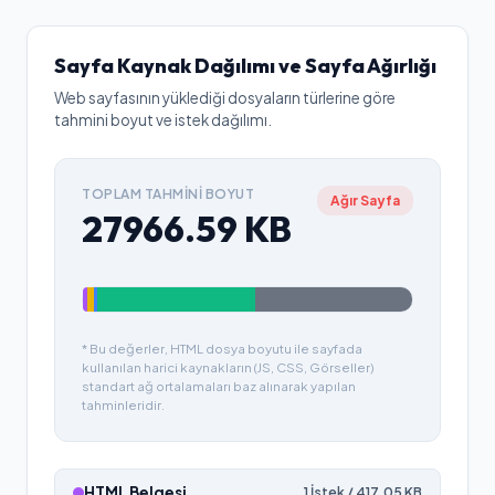
Sayfa Kaynak Dağılımı ve Sayfa Ağırlığı
Web sayfasının yüklediği dosyaların türlerine göre
tahmini boyut ve istek dağılımı.
TOPLAM TAHMINI BOYUT
Ağır Sayfa
27966.59
KB
* Bu değerler, HTML dosya boyutu ile sayfada
kullanılan harici kaynakların (JS, CSS, Görseller)
standart ağ ortalamaları baz alınarak yapılan
tahminleridir.
HTML Belgesi
1
İstek /
417.05
KB