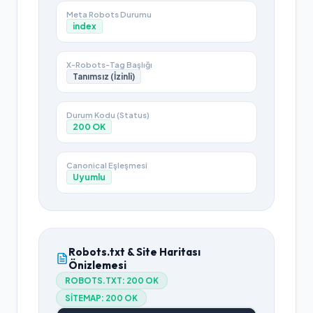
Meta Robots Durumu
index
X-Robots-Tag Başlığı
Tanımsız (İzinli)
Durum Kodu (Status)
200
OK
Canonical Eşleşmesi
Uyumlu
Robots.txt & Site Haritası
Önizlemesi
ROBOTS.TXT:
200 OK
SITEMAP:
200 OK