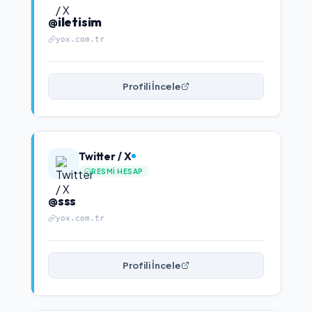
@iletisim
yox.com.tr
Profili İncele
Twitter / X
RESMI HESAP
@sss
yox.com.tr
Profili İncele