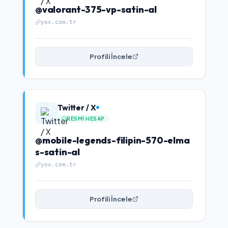
@valorant-375-vp-satin-al
yox.com.tr
Profili İncele
Twitter / X
RESMI HESAP
@mobile-legends-filipin-570-elma
s-satin-al
yox.com.tr
Profili İncele