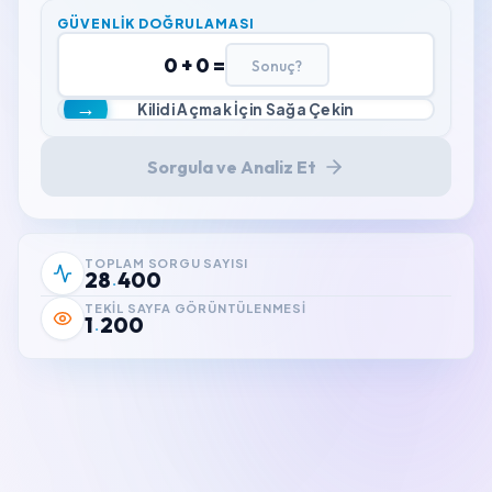
GÜVENLIK DOĞRULAMASI
0
+
0
=
Kilidi Açmak İçin Sağa Çekin
Sorgula ve Analiz Et
TOPLAM SORGU SAYISI
28
400
.
TEKIL SAYFA GÖRÜNTÜLENMESI
1
200
.