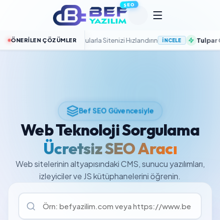
SEO
Me SSD Bulut Sunucularla Sitenizi Hızlandırın
Tulpar Cache P
ÖNERILEN ÇÖZÜMLER
İNCELE
Bef SEO Güvencesiyle
Web Teknoloji Sorgulama
Ücretsiz SEO Aracı
Web sitelerinin altyapısındaki CMS, sunucu yazılımları,
izleyiciler ve JS kütüphanelerini öğrenin.