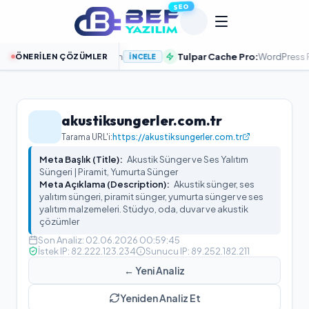
SEO
a Sitenizi Hızlandırın
Tulpar Cache Pro:
WordPress PageSpee
ÖNERILEN ÇÖZÜMLER
İNCELE
akustiksungerler.com.tr
Tarama URL'i:
https://akustiksungerler.com.tr
Meta Başlık (Title):
Akustik Sünger ve Ses Yalıtım
Süngeri | Piramit, Yumurta Sünger
Meta Açıklama (Description):
Akustik sünger, ses
yalıtım süngeri, piramit sünger, yumurta sünger ve ses
yalıtım malzemeleri. Stüdyo, oda, duvar ve akustik
çözümler
Son Analiz:
02.06.2026 00:59:45
İstek IP:
82.222.123.234
Sunucu IP:
89.252.182.211
← Yeni Analiz
Yeniden Analiz Et