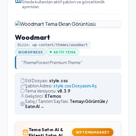
Sitede kullanılan aktif şablon ve görsel kimlik
ayrıntıları.
Woodmart
Dizin: wp-content/themes/
woodmart
WORDPRESS
AKTIF TEMA
“
ThemeForest Premium Theme
”
Stil Dosyası:
style.css
Şablon Adresi:
style.css Dosyasını Aç
Tema Versiyonu:
v
8.3.9
Geliştirici:
XTemos
Satış / Tanıtım Sayfası:
Temayı Görüntüle /
Satın Al →
Tema Satın Al &
WPTEMAMARKET
Eklenti Satın Al