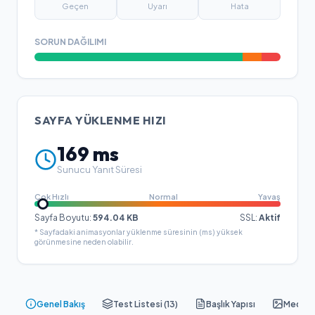
Geçen
Uyarı
Hata
SORUN DAĞILIMI
SAYFA YÜKLENME HIZI
169
ms
Sunucu Yanıt Süresi
Çok Hızlı
Normal
Yavaş
Sayfa Boyutu:
594.04
KB
SSL:
Aktif
* Sayfadaki animasyonlar yüklenme süresinin (ms) yüksek
görünmesine neden olabilir.
Genel Bakış
Test Listesi (
13
)
Başlık Yapısı
Medya &