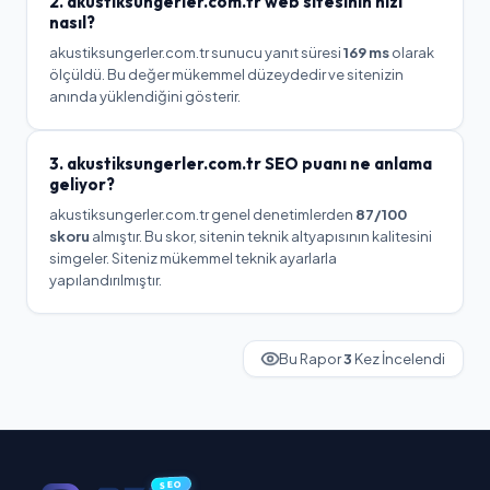
2.
akustiksungerler.com.tr
web sitesinin hızı
nasıl?
akustiksungerler.com.tr
sunucu yanıt süresi
169
ms
olarak
ölçüldü.
Bu değer mükemmel düzeydedir ve sitenizin
anında yüklendiğini gösterir.
3.
akustiksungerler.com.tr
SEO puanı ne anlama
geliyor?
akustiksungerler.com.tr
genel denetimlerden
87
/100
skoru
almıştır. Bu skor, sitenin teknik altyapısının kalitesini
simgeler.
Siteniz mükemmel teknik ayarlarla
yapılandırılmıştır.
Bu Rapor
3
Kez İncelendi
SEO