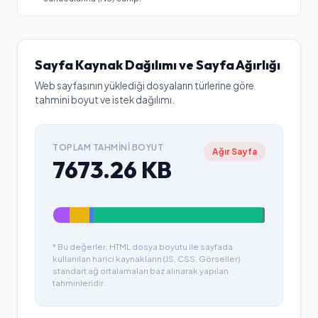
Sayfa Kaynak Dağılımı ve Sayfa Ağırlığı
Web sayfasının yüklediği dosyaların türlerine göre
tahmini boyut ve istek dağılımı.
TOPLAM TAHMINI BOYUT
Ağır Sayfa
7673.26
KB
* Bu değerler, HTML dosya boyutu ile sayfada
kullanılan harici kaynakların (JS, CSS, Görseller)
standart ağ ortalamaları baz alınarak yapılan
tahminleridir.