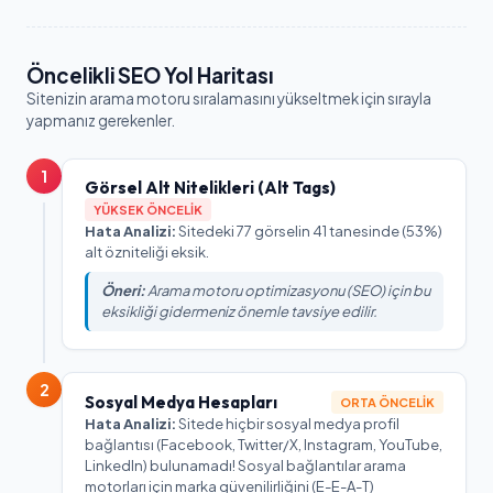
Öncelikli SEO Yol Haritası
Sitenizin arama motoru sıralamasını yükseltmek için sırayla
yapmanız gerekenler.
1
Görsel Alt Nitelikleri (Alt Tags)
YÜKSEK ÖNCELIK
Hata Analizi:
Sitedeki 77 görselin 41 tanesinde (53%)
alt özniteliği eksik.
Öneri:
Arama motoru optimizasyonu (SEO) için bu
eksikliği gidermeniz önemle tavsiye edilir.
2
Sosyal Medya Hesapları
ORTA ÖNCELIK
Hata Analizi:
Sitede hiçbir sosyal medya profil
bağlantısı (Facebook, Twitter/X, Instagram, YouTube,
LinkedIn) bulunamadı! Sosyal bağlantılar arama
motorları için marka güvenilirliğini (E-E-A-T)