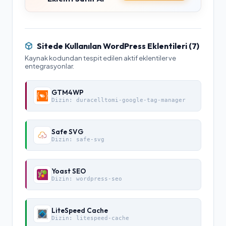
Sitede Kullanılan WordPress Eklentileri (
7
)
Kaynak kodundan tespit edilen aktif eklentiler ve
entegrasyonlar.
GTM4WP
Dizin:
duracelltomi-google-tag-manager
Safe SVG
Dizin:
safe-svg
Yoast SEO
Dizin:
wordpress-seo
LiteSpeed Cache
Dizin:
litespeed-cache