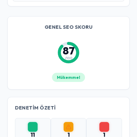
GENEL SEO SKORU
87
/100
Mükemmel
DENETIM ÖZETI
11
1
1