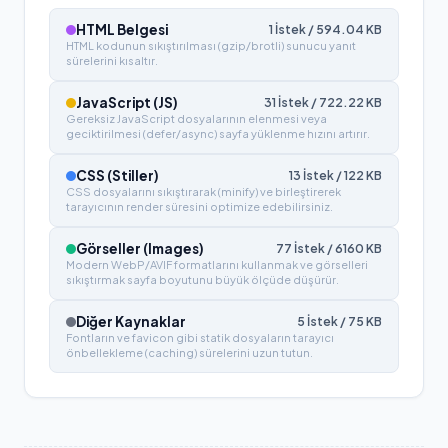
HTML Belgesi
1
İstek /
594.04
KB
HTML kodunun sıkıştırılması (gzip/brotli) sunucu yanıt
sürelerini kısaltır.
JavaScript (JS)
31
İstek /
722.22
KB
Gereksiz JavaScript dosyalarının elenmesi veya
geciktirilmesi (defer/async) sayfa yüklenme hızını artırır.
CSS (Stiller)
13
İstek /
122
KB
CSS dosyalarını sıkıştırarak (minify) ve birleştirerek
tarayıcının render süresini optimize edebilirsiniz.
Görseller (Images)
77
İstek /
6160
KB
Modern WebP/AVIF formatlarını kullanmak ve görselleri
sıkıştırmak sayfa boyutunu büyük ölçüde düşürür.
Diğer Kaynaklar
5
İstek /
75
KB
Fontların ve favicon gibi statik dosyaların tarayıcı
önbellekleme (caching) sürelerini uzun tutun.