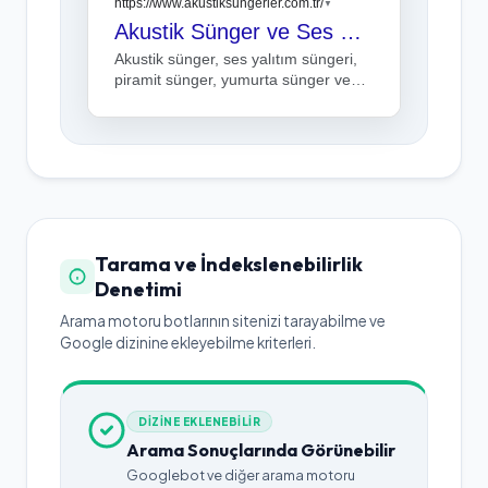
https://www.akustiksungerler.com.tr/
▼
Akustik Sünger ve Ses Yalıtım Süngeri | Piramit, Yumurta Sünger
Akustik sünger, ses yalıtım süngeri,
piramit sünger, yumurta sünger ve
ses yalıtım malzemeleri. Stüdyo, oda,
duvar ve akustik çözümler
Tarama ve İndekslenebilirlik
Denetimi
Arama motoru botlarının sitenizi tarayabilme ve
Google dizinine ekleyebilme kriterleri.
DİZİNE EKLENEBİLİR
Arama Sonuçlarında Görünebilir
Googlebot ve diğer arama motoru