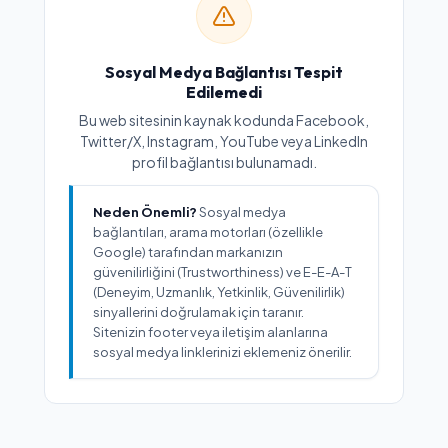
Sosyal Medya Bağlantısı Tespit
Edilemedi
Bu web sitesinin kaynak kodunda Facebook,
Twitter/X, Instagram, YouTube veya LinkedIn
profil bağlantısı bulunamadı.
Neden Önemli?
Sosyal medya
bağlantıları, arama motorları (özellikle
Google) tarafından markanızın
güvenilirliğini (Trustworthiness) ve E-E-A-T
(Deneyim, Uzmanlık, Yetkinlik, Güvenilirlik)
sinyallerini doğrulamak için taranır.
Sitenizin footer veya iletişim alanlarına
sosyal medya linklerinizi eklemeniz önerilir.