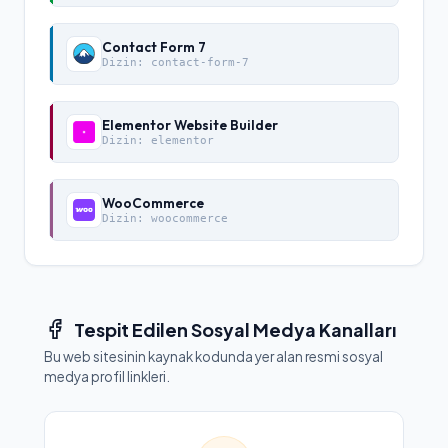
Contact Form 7
Dizin:
contact-form-7
Elementor Website Builder
Dizin:
elementor
WooCommerce
Dizin:
woocommerce
Tespit Edilen Sosyal Medya Kanalları
Bu web sitesinin kaynak kodunda yer alan resmi sosyal
medya profil linkleri.