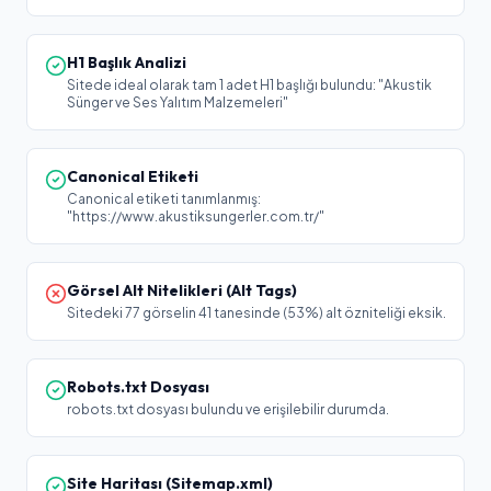
H1 Başlık Analizi
Sitede ideal olarak tam 1 adet H1 başlığı bulundu: "Akustik
Sünger ve Ses Yalıtım Malzemeleri"
Canonical Etiketi
Canonical etiketi tanımlanmış:
"https://www.akustiksungerler.com.tr/"
Görsel Alt Nitelikleri (Alt Tags)
Sitedeki 77 görselin 41 tanesinde (53%) alt özniteliği eksik.
Robots.txt Dosyası
robots.txt dosyası bulundu ve erişilebilir durumda.
Site Haritası (Sitemap.xml)