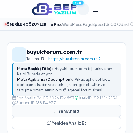
SEO
Tulpar Cache Pro:
WordPress PageSpeed %100 Odaklı Ön Bellek 
ÖNERILEN ÇÖZÜMLER
ELE
buyukforum.com.tr
Tarama URL'i:
https://buyukforum.com.tr
Meta Başlık (Title):
BuyukForum.com.tr | Türkiye'nin
Kalbi Burada Atıyor...
Meta Açıklama (Description):
Arkadaşlık, sohbet,
dertleşme, kadın ve erkek ilişkileri, genel kültür ve
tartışma ortamlarının olduğu genel forum sitesi.
Son Analiz:
24.05.2026 15:48:57
İstek IP:
212.12.142.154
Sunucu IP:
188.114.97.7
← Yeni Analiz
Yeniden Analiz Et