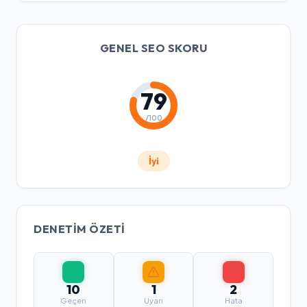
GENEL SEO SKORU
79
/100
İyi
DENETIM ÖZETI
10
1
2
Geçen
Uyarı
Hata