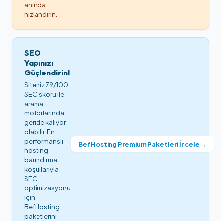
anında
hızlandırın.
SEO
Yapınızı
Güçlendirin!
Siteniz 79/100
SEO skoru ile
arama
motorlarında
geride kalıyor
olabilir. En
performanslı
BefHosting Premium Paketleri İncele
→
hosting
barındırma
koşullarıyla
SEO
optimizasyonu
için
BefHosting
paketlerini