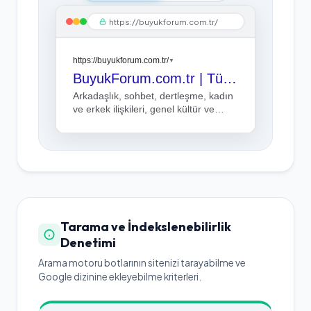
https://buyukforum.com.tr/
https://buyukforum.com.tr/
▼
BuyukForum.com.tr | Türkiye'nin Kalbi Burada Atıyor...
Arkadaşlık, sohbet, dertleşme, kadın
ve erkek ilişkileri, genel kültür ve
tartışma ortamlarının olduğu genel
forum sitesi.
Tarama ve İndekslenebilirlik
Denetimi
Arama motoru botlarının sitenizi tarayabilme ve
Google dizinine ekleyebilme kriterleri.