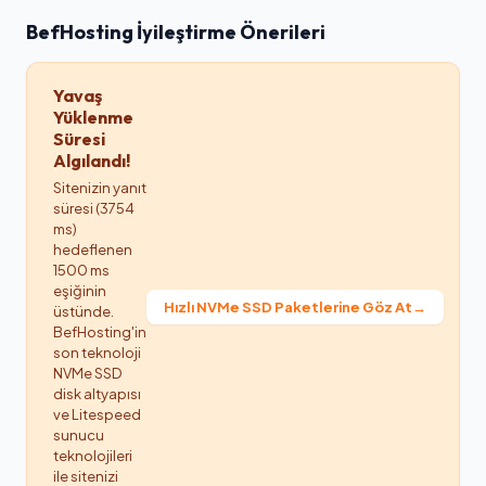
BefHosting İyileştirme Önerileri
Yavaş
Yüklenme
Süresi
Algılandı!
Sitenizin yanıt
süresi (3754
ms)
hedeflenen
1500 ms
eşiğinin
Hızlı NVMe SSD Paketlerine Göz At
→
üstünde.
BefHosting'in
son teknoloji
NVMe SSD
disk altyapısı
ve Litespeed
sunucu
teknolojileri
ile sitenizi