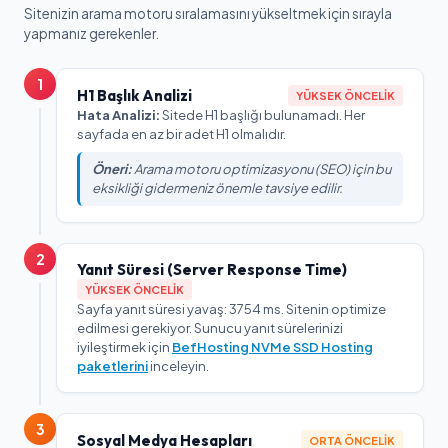
Sitenizin arama motoru sıralamasını yükseltmek için sırayla
yapmanız gerekenler.
1
H1 Başlık Analizi
YÜKSEK ÖNCELIK
Hata Analizi:
Sitede H1 başlığı bulunamadı. Her
sayfada en az bir adet H1 olmalıdır.
Öneri:
Arama motoru optimizasyonu (SEO) için bu
eksikliği gidermeniz önemle tavsiye edilir.
2
Yanıt Süresi (Server Response Time)
YÜKSEK ÖNCELIK
Sayfa yanıt süresi yavaş: 3754 ms. Sitenin optimize
edilmesi gerekiyor. Sunucu yanıt sürelerinizi
iyileştirmek için
BefHosting NVMe SSD Hosting
paketlerini
inceleyin.
3
Sosyal Medya Hesapları
ORTA ÖNCELIK