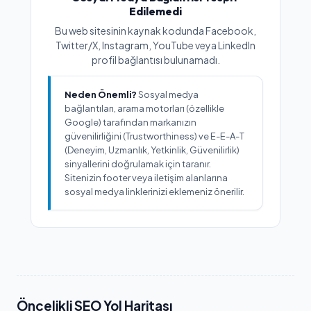
Edilemedi
Bu web sitesinin kaynak kodunda Facebook,
Twitter/X, Instagram, YouTube veya LinkedIn
profil bağlantısı bulunamadı.
Neden Önemli?
Sosyal medya
bağlantıları, arama motorları (özellikle
Google) tarafından markanızın
güvenilirliğini (Trustworthiness) ve E-E-A-T
(Deneyim, Uzmanlık, Yetkinlik, Güvenilirlik)
sinyallerini doğrulamak için taranır.
Sitenizin footer veya iletişim alanlarına
sosyal medya linklerinizi eklemeniz önerilir.
Öncelikli SEO Yol Haritası