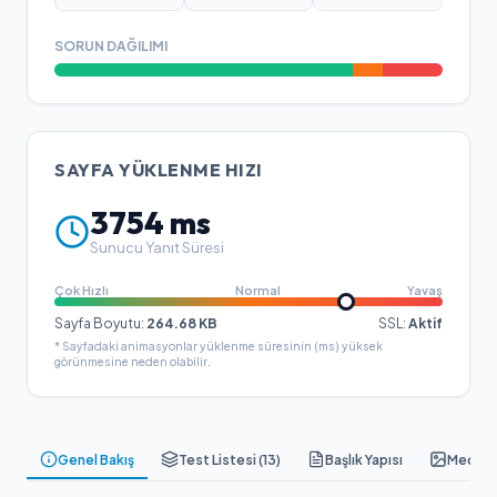
SORUN DAĞILIMI
SAYFA YÜKLENME HIZI
3754
ms
Sunucu Yanıt Süresi
Çok Hızlı
Normal
Yavaş
Sayfa Boyutu:
264.68
KB
SSL:
Aktif
* Sayfadaki animasyonlar yüklenme süresinin (ms) yüksek
görünmesine neden olabilir.
Genel Bakış
Test Listesi (
13
)
Başlık Yapısı
Medya &