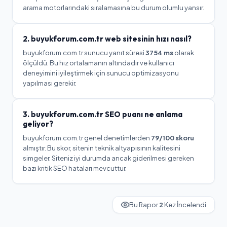
arama motorlarındaki sıralamasına bu durum olumlu yansır.
2.
buyukforum.com.tr
web sitesinin hızı nasıl?
buyukforum.com.tr
sunucu yanıt süresi
3754
ms
olarak
ölçüldü.
Bu hız ortalamanın altındadır ve kullanıcı
deneyimini iyileştirmek için sunucu optimizasyonu
yapılması gerekir.
3.
buyukforum.com.tr
SEO puanı ne anlama
geliyor?
buyukforum.com.tr
genel denetimlerden
79
/100 skoru
almıştır. Bu skor, sitenin teknik altyapısının kalitesini
simgeler.
Siteniz iyi durumda ancak giderilmesi gereken
bazı kritik SEO hataları mevcuttur.
Bu Rapor
2
Kez İncelendi