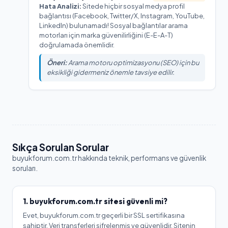
Hata Analizi:
Sitede hiçbir sosyal medya profil
bağlantısı (Facebook, Twitter/X, Instagram, YouTube,
LinkedIn) bulunamadı! Sosyal bağlantılar arama
motorları için marka güvenilirliğini (E-E-A-T)
doğrulamada önemlidir.
Öneri:
Arama motoru optimizasyonu (SEO) için bu
eksikliği gidermeniz önemle tavsiye edilir.
Sıkça Sorulan Sorular
buyukforum.com.tr
hakkında teknik, performans ve güvenlik
soruları.
1.
buyukforum.com.tr
sitesi güvenli mi?
Evet, buyukforum.com.tr geçerli bir SSL sertifikasına
sahiptir. Veri transferleri şifrelenmiş ve güvenlidir. Sitenin