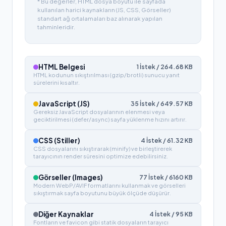
* Bu değerler, HTML dosya boyutu ile sayfada
kullanılan harici kaynakların (JS, CSS, Görseller)
standart ağ ortalamaları baz alınarak yapılan
tahminleridir.
HTML Belgesi
1
İstek /
264.68
KB
HTML kodunun sıkıştırılması (gzip/brotli) sunucu yanıt
sürelerini kısaltır.
JavaScript (JS)
35
İstek /
649.57
KB
Gereksiz JavaScript dosyalarının elenmesi veya
geciktirilmesi (defer/async) sayfa yüklenme hızını artırır.
CSS (Stiller)
4
İstek /
61.32
KB
CSS dosyalarını sıkıştırarak (minify) ve birleştirerek
tarayıcının render süresini optimize edebilirsiniz.
Görseller (Images)
77
İstek /
6160
KB
Modern WebP/AVIF formatlarını kullanmak ve görselleri
sıkıştırmak sayfa boyutunu büyük ölçüde düşürür.
Diğer Kaynaklar
4
İstek /
95
KB
Fontların ve favicon gibi statik dosyaların tarayıcı