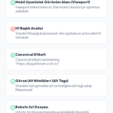
Mobil Uyumluluk Görünüm Alanı (Viewport)
Viewport etiketi mevcut. Site mobil cihazlar için optimize
edilebilir.
H1 Başlık Analizi
Sitede H1 başlığı bulunamadı. Her sayfada en az bir adet H1
olmalıdır.
Canonical Etiketi
Canonical etiketi tanımlanmış:
"https://buyukforum.com.tr/"
Görsel Alt Nitelikleri (Alt Tags)
Sitedeki tüm görseller alt özniteliğine (alt tag) sahip.
Mükemmel!
Robots.txt Dosyası
robots.txt dosyası bulundu ve erişilebilir durumda.