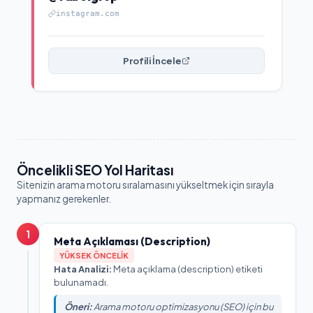
instagram.com
Profili İncele
Öncelikli SEO Yol Haritası
Sitenizin arama motoru sıralamasını yükseltmek için sırayla
yapmanız gerekenler.
1
Meta Açıklaması (Description)
YÜKSEK ÖNCELIK
Hata Analizi:
Meta açıklama (description) etiketi
bulunamadı.
Öneri:
Arama motoru optimizasyonu (SEO) için bu