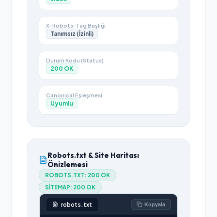
X-Robots-Tag Başlığı
Tanımsız (İzinli)
Durum Kodu (Status)
200
OK
Canonical Eşleşmesi
Uyumlu
Robots.txt & Site Haritası
Önizlemesi
ROBOTS.TXT:
200 OK
SITEMAP:
200 OK
robots.txt
Kopyala