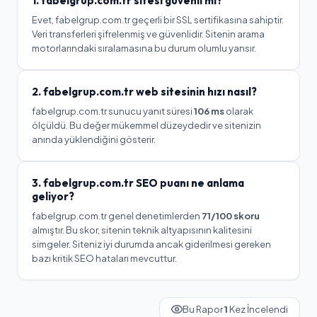
1.
fabelgrup.com.tr
sitesi güvenli mi?
Evet, fabelgrup.com.tr geçerli bir SSL sertifikasına sahiptir.
Veri transferleri şifrelenmiş ve güvenlidir. Sitenin arama
motorlarındaki sıralamasına bu durum olumlu yansır.
2.
fabelgrup.com.tr
web sitesinin hızı nasıl?
fabelgrup.com.tr
sunucu yanıt süresi
106
ms
olarak
ölçüldü.
Bu değer mükemmel düzeydedir ve sitenizin
anında yüklendiğini gösterir.
3.
fabelgrup.com.tr
SEO puanı ne anlama
geliyor?
fabelgrup.com.tr
genel denetimlerden
71
/100 skoru
almıştır. Bu skor, sitenin teknik altyapısının kalitesini
simgeler.
Siteniz iyi durumda ancak giderilmesi gereken
bazı kritik SEO hataları mevcuttur.
Bu Rapor
1
Kez İncelendi