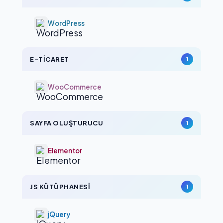
WordPress
E-TICARET
1
WooCommerce
SAYFA OLUŞTURUCU
1
Elementor
JS KÜTÜPHANESI
1
jQuery