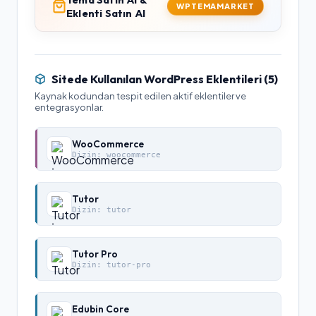
WPTEMAMARKET
Eklenti Satın Al
Sitede Kullanılan WordPress Eklentileri (
5
)
Kaynak kodundan tespit edilen aktif eklentiler ve
entegrasyonlar.
WooCommerce
Dizin:
woocommerce
Tutor
Dizin:
tutor
Tutor Pro
Dizin:
tutor-pro
Edubin Core