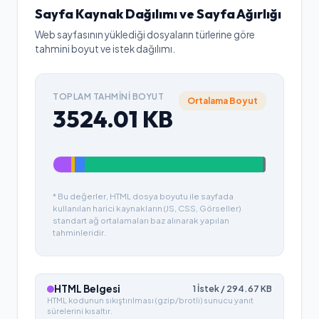
Sayfa Kaynak Dağılımı ve Sayfa Ağırlığı
Web sayfasının yüklediği dosyaların türlerine göre
tahmini boyut ve istek dağılımı.
TOPLAM TAHMINI BOYUT
Ortalama Boyut
3524.01
KB
* Bu değerler, HTML dosya boyutu ile sayfada
kullanılan harici kaynakların (JS, CSS, Görseller)
standart ağ ortalamaları baz alınarak yapılan
tahminleridir.
HTML Belgesi
1
İstek /
294.67
KB
HTML kodunun sıkıştırılması (gzip/brotli) sunucu yanıt
sürelerini kısaltır.