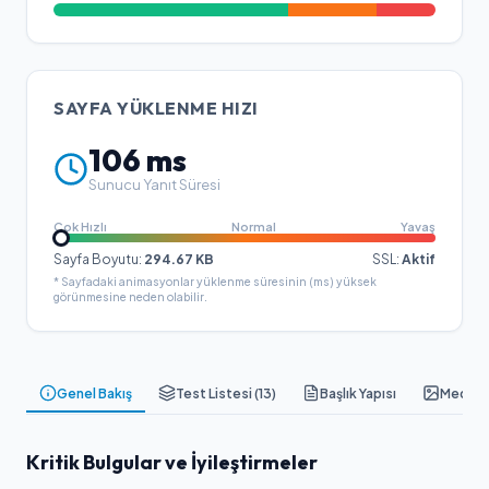
SAYFA YÜKLENME HIZI
106
ms
Sunucu Yanıt Süresi
Çok Hızlı
Normal
Yavaş
Sayfa Boyutu:
294.67
KB
SSL:
Aktif
* Sayfadaki animasyonlar yüklenme süresinin (ms) yüksek
görünmesine neden olabilir.
Genel Bakış
Test Listesi (
13
)
Başlık Yapısı
Medya &
Kritik Bulgular ve İyileştirmeler