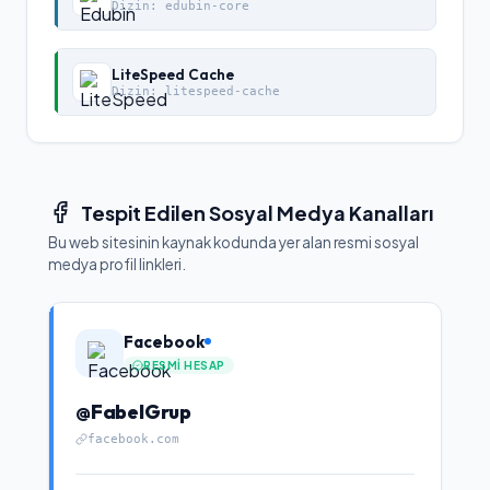
Dizin:
edubin-core
LiteSpeed Cache
Dizin:
litespeed-cache
Tespit Edilen Sosyal Medya Kanalları
Bu web sitesinin kaynak kodunda yer alan resmi sosyal
medya profil linkleri.
Facebook
RESMI HESAP
@FabelGrup
facebook.com