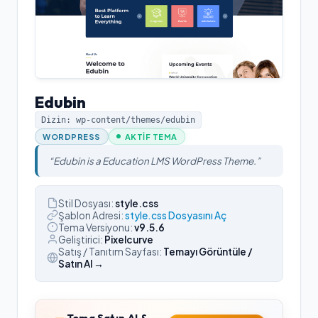
Edubin
Dizin: wp-content/themes/
edubin
WORDPRESS
AKTIF TEMA
“
Edubin is a Education LMS WordPress Theme.
”
Stil Dosyası:
style.css
Şablon Adresi:
style.css Dosyasını Aç
Tema Versiyonu:
v
9.5.6
Geliştirici:
Pixelcurve
Satış / Tanıtım Sayfası:
Temayı Görüntüle /
Satın Al →
Tema Satın Al &