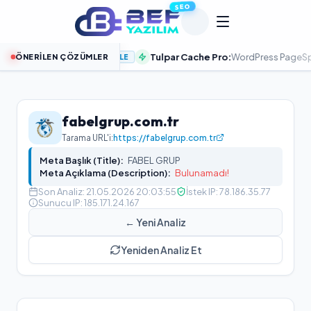
SEO
zi Hızlandırın
Tulpar Cache Pro:
WordPress PageSpeed %100 
ÖNERILEN ÇÖZÜMLER
İNCELE
fabelgrup.com.tr
Tarama URL'i:
https://fabelgrup.com.tr
Meta Başlık (Title):
FABEL GRUP
Meta Açıklama (Description):
Bulunamadı!
Son Analiz:
21.05.2026 20:03:55
İstek IP:
78.186.35.77
Sunucu IP:
185.171.24.167
← Yeni Analiz
Yeniden Analiz Et