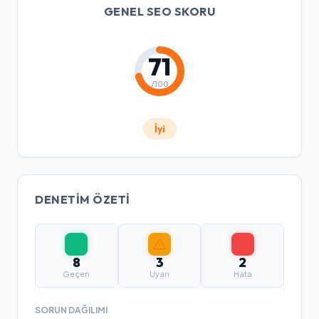
GENEL SEO SKORU
71
/100
İyi
DENETIM ÖZETI
8
3
2
Geçen
Uyarı
Hata
SORUN DAĞILIMI