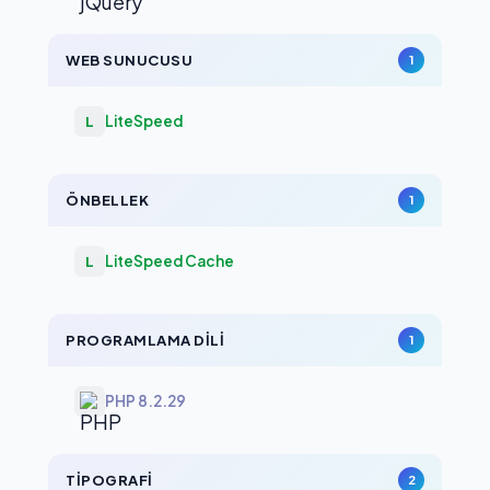
WEB SUNUCUSU
1
LiteSpeed
L
ÖNBELLEK
1
LiteSpeed Cache
L
PROGRAMLAMA DILI
1
PHP 8.2.29
TIPOGRAFI
2