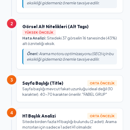
eksikliği gidermeniz önemle tavsiye edilir.
2
Görsel Alt Nitelikleri (Alt Tags)
YÜKSEK ÖNCELIK
Hata Analizi:
Sitedeki 37 görselin 16 tanesinde (43%)
alt özniteliği eksik.
Öneri:
Arama motoru optimizasyonu (SEO) için bu
eksikliği gidermeniz önemle tavsiye edilir.
3
Sayfa Başlığı (Title)
ORTA ÖNCELIK
Sayfa başlığı mevcut fakat uzunluğu ideal değil (10
karakter). 40-70 karakter önerilir: "FABEL GRUP"
4
H1 Başlık Analizi
ORTA ÖNCELIK
Sitede birden fazla H1 başlığı bulundu (2 adet). Arama
motorları için sadece 1 adet H1 olmalıdır.