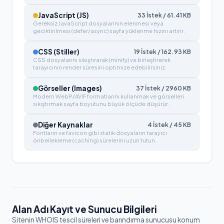
JavaScript (JS)
33
İstek /
61.41
KB
Gereksiz JavaScript dosyalarının elenmesi veya
geciktirilmesi (defer/async) sayfa yüklenme hızını artırır.
CSS (Stiller)
19
İstek /
162.93
KB
CSS dosyalarını sıkıştırarak (minify) ve birleştirerek
tarayıcının render süresini optimize edebilirsiniz.
Görseller (Images)
37
İstek /
2960
KB
Modern WebP/AVIF formatlarını kullanmak ve görselleri
sıkıştırmak sayfa boyutunu büyük ölçüde düşürür.
Diğer Kaynaklar
4
İstek /
45
KB
Fontların ve favicon gibi statik dosyaların tarayıcı
önbellekleme (caching) sürelerini uzun tutun.
Alan Adı Kayıt ve Sunucu Bilgileri
Sitenin WHOIS tescil süreleri ve barındırma sunucusu konum