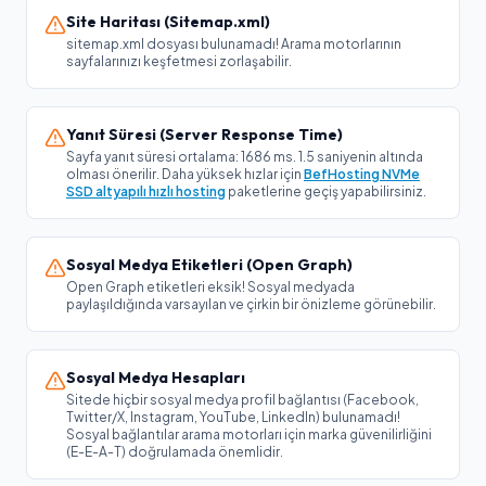
Site Haritası (Sitemap.xml)
sitemap.xml dosyası bulunamadı! Arama motorlarının
sayfalarınızı keşfetmesi zorlaşabilir.
Yanıt Süresi (Server Response Time)
Sayfa yanıt süresi ortalama: 1686 ms. 1.5 saniyenin altında
olması önerilir. Daha yüksek hızlar için
BefHosting NVMe
SSD altyapılı hızlı hosting
paketlerine geçiş yapabilirsiniz.
Sosyal Medya Etiketleri (Open Graph)
Open Graph etiketleri eksik! Sosyal medyada
paylaşıldığında varsayılan ve çirkin bir önizleme görünebilir.
Sosyal Medya Hesapları
Sitede hiçbir sosyal medya profil bağlantısı (Facebook,
Twitter/X, Instagram, YouTube, LinkedIn) bulunamadı!
Sosyal bağlantılar arama motorları için marka güvenilirliğini
(E-E-A-T) doğrulamada önemlidir.