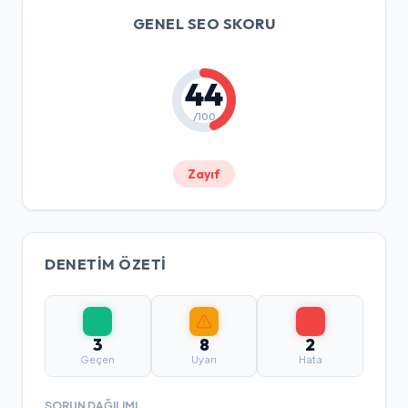
GENEL SEO SKORU
44
/100
Zayıf
DENETIM ÖZETI
3
8
2
Geçen
Uyarı
Hata
SORUN DAĞILIMI