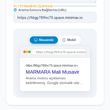
0
/ 170 Karakter
(Çok Kısa)
Arama Sonucu Bağlantısı (URL)
Masaüstü
Mobil
https://fi6gy789nc75.space.minimax.io
https://fi6gy789nc75.space.minimax.io
▼
MARMARA Mali Musavir
Arama motoru açıklaması
belirtilmemiş. Google otomatik olarak
sayfa içerisinden bir kesit gösterebilir.