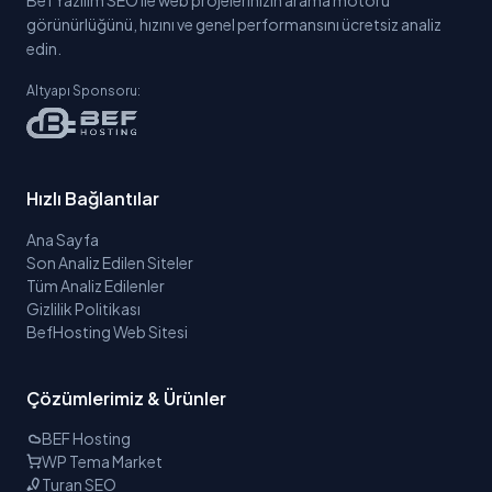
Bef Yazılım SEO ile web projelerinizin arama motoru
görünürlüğünü, hızını ve genel performansını ücretsiz analiz
edin.
Altyapı Sponsoru:
Hızlı Bağlantılar
Ana Sayfa
Son Analiz Edilen Siteler
Tüm Analiz Edilenler
Gizlilik Politikası
BefHosting Web Sitesi
Çözümlerimiz & Ürünler
BEF Hosting
WP Tema Market
Turan SEO