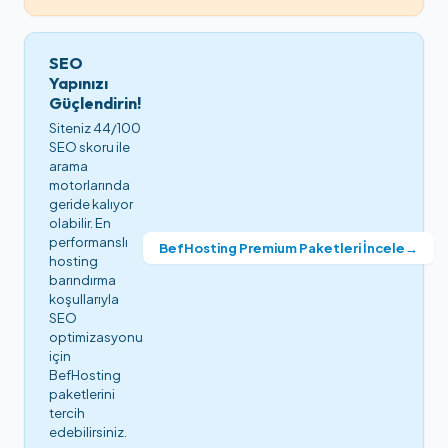
SEO
Yapınızı
Güçlendirin!
Siteniz 44/100
SEO skoru ile
arama
motorlarında
geride kalıyor
olabilir. En
performanslı
BefHosting Premium Paketleri İncele
→
hosting
barındırma
koşullarıyla
SEO
optimizasyonu
için
BefHosting
paketlerini
tercih
edebilirsiniz.