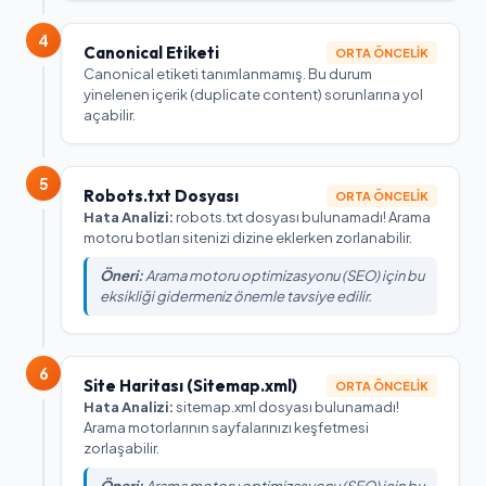
4
Canonical Etiketi
ORTA ÖNCELIK
Canonical etiketi tanımlanmamış. Bu durum
yinelenen içerik (duplicate content) sorunlarına yol
açabilir.
5
Robots.txt Dosyası
ORTA ÖNCELIK
Hata Analizi:
robots.txt dosyası bulunamadı! Arama
motoru botları sitenizi dizine eklerken zorlanabilir.
Öneri:
Arama motoru optimizasyonu (SEO) için bu
eksikliği gidermeniz önemle tavsiye edilir.
6
Site Haritası (Sitemap.xml)
ORTA ÖNCELIK
Hata Analizi:
sitemap.xml dosyası bulunamadı!
Arama motorlarının sayfalarınızı keşfetmesi
zorlaşabilir.
Öneri:
Arama motoru optimizasyonu (SEO) için bu