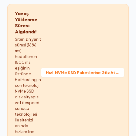
Yavaş
Yüklenme
Süresi
Algılandı!
Sitenizin yanıt
süresi (1686
ms)
hedeflenen
1500 ms
eşiğinin
Hızlı NVMe SSD Paketlerine Göz At
→
üstünde.
BefHosting'in
son teknoloji
NVMe SSD
disk altyapısı
ve Litespeed
sunucu
teknolojileri
ile sitenizi
anında
hızlandırın.