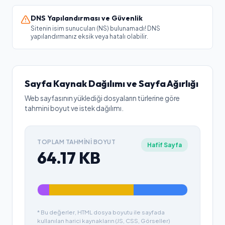
DNS Yapılandırması ve Güvenlik
Sitenin isim sunucuları (NS) bulunamadı! DNS
yapılandırmanız eksik veya hatalı olabilir.
Sayfa Kaynak Dağılımı ve Sayfa Ağırlığı
Web sayfasının yüklediği dosyaların türlerine göre
tahmini boyut ve istek dağılımı.
TOPLAM TAHMINI BOYUT
Hafif Sayfa
64.17
KB
* Bu değerler, HTML dosya boyutu ile sayfada
kullanılan harici kaynakların (JS, CSS, Görseller)