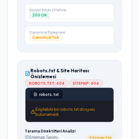
Durum Kodu (Status)
200
OK
Canonical Eşleşmesi
Canonical Yok
Robots.txt & Site Haritası
Önizlemesi
ROBOTS.TXT:
404
SITEMAP:
404
robots.txt
Erişilebilir bir robots.txt dosyası
bulunamadı.
Tarama Direktifleri Analizi
Sitemap Tanımı:
Sitemap Yok