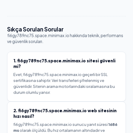
Sıkça Sorulan Sorular
fi6gy789nc75.space.minimax.io
hakkında teknik, performans
ve güvenlik soruları.
1.
fi6gy789nc75.space.minimax.io
sitesi güvenli
mi?
Evet, fi6gy789nc75.space.minimax.io geçerli bir SSL
sertifikasına sahiptir. Veri transferleri şifrelenmiş ve
güvenlidir. Sitenin arama motorlarındaki sıralamasına bu
durum olumlu yansır.
2.
fi6gy789nc75.space.minimax.io
web sitesinin
hızı nasıl?
fi6gy789nc75.space.minimax.io
sunucu yanıt süresi
1686
ms
olarak ölçüldü.
Bu hız ortalamanın altındadır ve