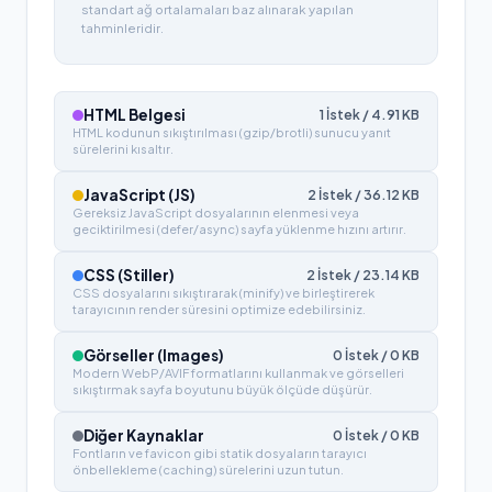
standart ağ ortalamaları baz alınarak yapılan
tahminleridir.
HTML Belgesi
1
İstek /
4.91
KB
HTML kodunun sıkıştırılması (gzip/brotli) sunucu yanıt
sürelerini kısaltır.
JavaScript (JS)
2
İstek /
36.12
KB
Gereksiz JavaScript dosyalarının elenmesi veya
geciktirilmesi (defer/async) sayfa yüklenme hızını artırır.
CSS (Stiller)
2
İstek /
23.14
KB
CSS dosyalarını sıkıştırarak (minify) ve birleştirerek
tarayıcının render süresini optimize edebilirsiniz.
Görseller (Images)
0
İstek /
0
KB
Modern WebP/AVIF formatlarını kullanmak ve görselleri
sıkıştırmak sayfa boyutunu büyük ölçüde düşürür.
Diğer Kaynaklar
0
İstek /
0
KB
Fontların ve favicon gibi statik dosyaların tarayıcı
önbellekleme (caching) sürelerini uzun tutun.