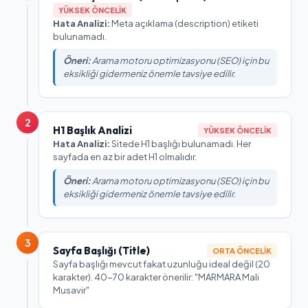
YÜKSEK ÖNCELIK
Hata Analizi:
Meta açıklama (description) etiketi
bulunamadı.
Öneri:
Arama motoru optimizasyonu (SEO) için bu
eksikliği gidermeniz önemle tavsiye edilir.
2
H1 Başlık Analizi
YÜKSEK ÖNCELIK
Hata Analizi:
Sitede H1 başlığı bulunamadı. Her
sayfada en az bir adet H1 olmalıdır.
Öneri:
Arama motoru optimizasyonu (SEO) için bu
eksikliği gidermeniz önemle tavsiye edilir.
3
Sayfa Başlığı (Title)
ORTA ÖNCELIK
Sayfa başlığı mevcut fakat uzunluğu ideal değil (20
karakter). 40-70 karakter önerilir: "MARMARA Mali
Musavir"