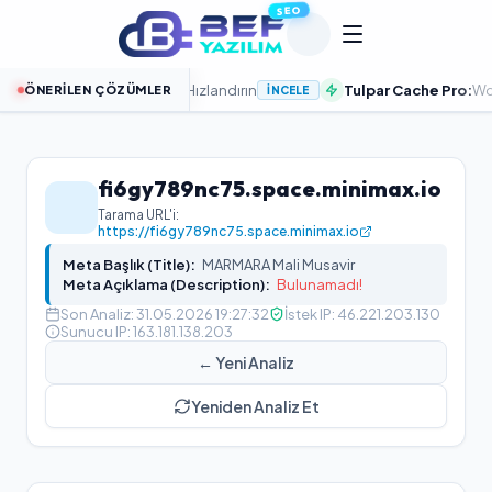
SEO
unucularla Sitenizi Hızlandırın
Tulpar Cache Pro:
WordPress
ÖNERILEN ÇÖZÜMLER
İNCELE
fi6gy789nc75.space.minimax.io
Tarama URL'i:
https://fi6gy789nc75.space.minimax.io
Meta Başlık (Title):
MARMARA Mali Musavir
Meta Açıklama (Description):
Bulunamadı!
Son Analiz:
31.05.2026 19:27:32
İstek IP:
46.221.203.130
Sunucu IP:
163.181.138.203
← Yeni Analiz
Yeniden Analiz Et