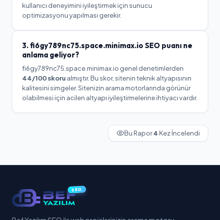
kullanıcı deneyimini iyileştirmek için sunucu
optimizasyonu yapılması gerekir.
3.
fi6gy789nc75.space.minimax.io
SEO puanı ne
anlama geliyor?
fi6gy789nc75.space.minimax.io
genel denetimlerden
44
/100 skoru
almıştır. Bu skor, sitenin teknik altyapısının
kalitesini simgeler.
Sitenizin arama motorlarında görünür
olabilmesi için acilen altyapı iyileştirmelerine ihtiyacı vardır.
Bu Rapor
4
Kez İncelendi
SEO