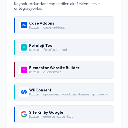
Kaynak kodundan tespit edilen aktif eklentiler ve
entegrasyonlar.
Case Addons
Dizin:
case-addons
Fotoloji Tod
Dizin:
fotoloji-tod
Elementor Website Builder
Dizin:
elementor
WPConsent
Dizin:
wpconsent-cookies-banner-privacy-suite
Site Kit by Google
Dizin:
google-site-kit