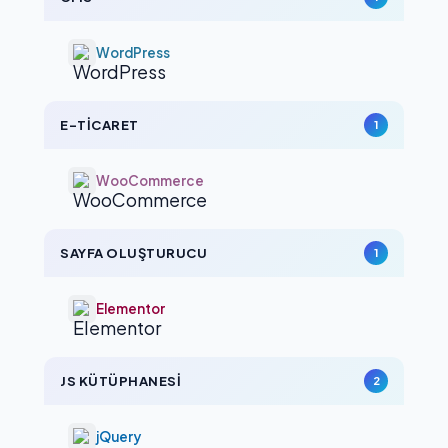
temap_index.xml
# ... (
WordPress
14 adet Disallow
) kuralı 
önizlemede gizlendi.
E-TICARET
1
WooCommerce
SAYFA OLUŞTURUCU
1
Elementor
JS KÜTÜPHANESI
2
jQuery