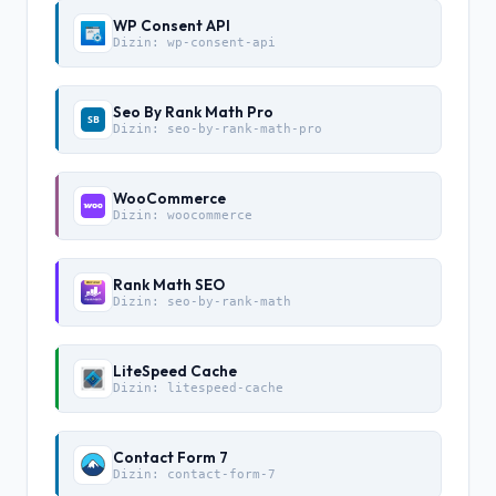
WP Consent API
Dizin:
wp-consent-api
Seo By Rank Math Pro
Dizin:
seo-by-rank-math-pro
WooCommerce
Dizin:
woocommerce
Rank Math SEO
Dizin:
seo-by-rank-math
LiteSpeed Cache
Dizin:
litespeed-cache
Contact Form 7
Dizin:
contact-form-7