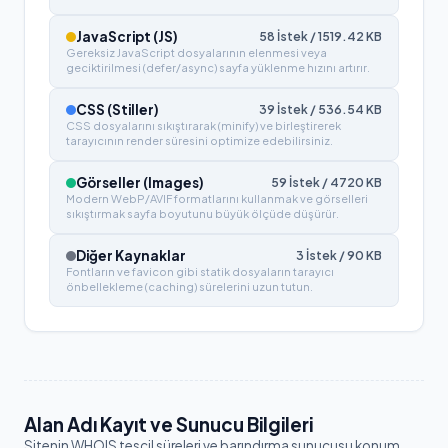
JavaScript (JS)
58
İstek /
1519.42
KB
Gereksiz JavaScript dosyalarının elenmesi veya
geciktirilmesi (defer/async) sayfa yüklenme hızını artırır.
CSS (Stiller)
39
İstek /
536.54
KB
CSS dosyalarını sıkıştırarak (minify) ve birleştirerek
tarayıcının render süresini optimize edebilirsiniz.
Görseller (Images)
59
İstek /
4720
KB
Modern WebP/AVIF formatlarını kullanmak ve görselleri
sıkıştırmak sayfa boyutunu büyük ölçüde düşürür.
Diğer Kaynaklar
3
İstek /
90
KB
Fontların ve favicon gibi statik dosyaların tarayıcı
önbellekleme (caching) sürelerini uzun tutun.
Alan Adı Kayıt ve Sunucu Bilgileri
Sitenin WHOIS tescil süreleri ve barındırma sunucusu konum