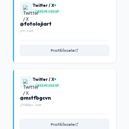
Twitter / X
RESMI HESAP
@fotolojiart
x.com
Profili İncele
Twitter / X
RESMI HESAP
@mstfbgcvn
500px.com
Profili İncele