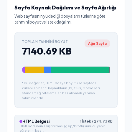
Sayfa Kaynak Dağılımı ve Sayfa Ağırlığı
Web sayfasının yüklediği dosyaların türlerine göre
tahmini boyut ve istek dağılımı.
TOPLAM TAHMINI BOYUT
Ağır Sayfa
7140.69
KB
* Bu değerler, HTML dosya boyutu ile sayfada
kullanılan harici kaynakların (JS, CSS, Görseller)
standart ağ ortalamaları baz alınarak yapılan
tahminleridir.
HTML Belgesi
1
İstek /
274.73
KB
HTML kodunun sıkıştırılması (gzip/brotli) sunucu yanıt
sürelerini kısaltır.