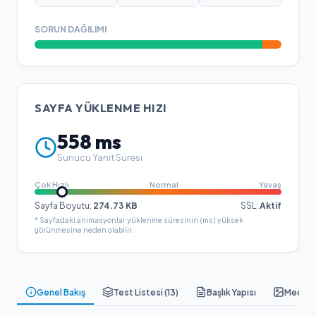
SORUN DAĞILIMI
SAYFA YÜKLENME HIZI
558
ms
Sunucu Yanıt Süresi
Çok Hızlı
Normal
Yavaş
Sayfa Boyutu:
274.73
KB
SSL:
Aktif
* Sayfadaki animasyonlar yüklenme süresinin (ms) yüksek
görünmesine neden olabilir.
Genel Bakış
Test Listesi (
13
)
Başlık Yapısı
Medya &