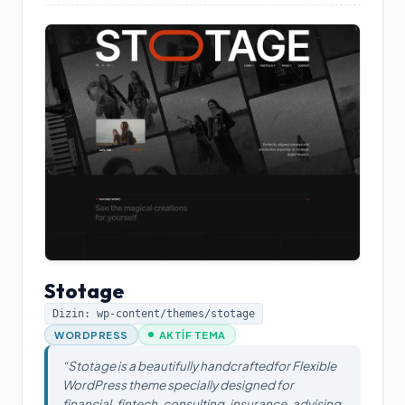
Stotage
Dizin: wp-content/themes/
stotage
WORDPRESS
AKTIF TEMA
“
Stotage is a beautifully handcraftedfor Flexible
WordPress theme specially designed for
financial, fintech, consulting, insurance, advising,