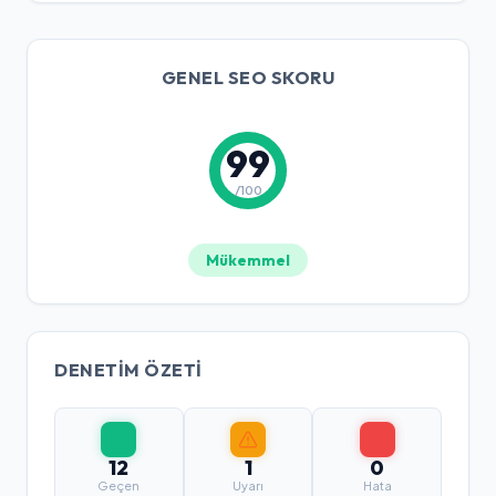
GENEL SEO SKORU
99
/100
Mükemmel
DENETIM ÖZETI
12
1
0
Geçen
Uyarı
Hata