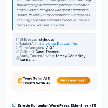
bookkeeping, or accounting nice on Elementor
Page Builder & designed with great attention to
details, flexibility and performance. Stotage has
stunning styles and elements to help you make a
professional website in no time.
”
Stil Dosyası:
style.css
Şablon Adresi:
style.css Dosyasını Aç
Tema Versiyonu:
v
1.0.1
Geliştirici:
Case-Themes
Satış / Tanıtım Sayfası:
Temayı Görüntüle /
Satın Al →
Tema Satın Al &
WPTEMAMARKET
Eklenti Satın Al
Sitede Kullanılan WordPress Eklentileri (
11
)