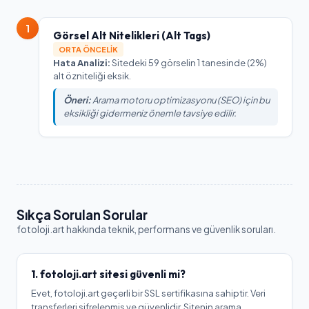
1
Görsel Alt Nitelikleri (Alt Tags)
ORTA ÖNCELIK
Hata Analizi:
Sitedeki 59 görselin 1 tanesinde (2%)
alt özniteliği eksik.
Öneri:
Arama motoru optimizasyonu (SEO) için bu
eksikliği gidermeniz önemle tavsiye edilir.
Sıkça Sorulan Sorular
fotoloji.art
hakkında teknik, performans ve güvenlik soruları.
1.
fotoloji.art
sitesi güvenli mi?
Evet, fotoloji.art geçerli bir SSL sertifikasına sahiptir. Veri
transferleri şifrelenmiş ve güvenlidir. Sitenin arama