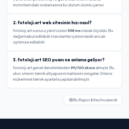
motorlarındaki sıralamasına bu durum olumlu yansır.
2.
fotoloji.art
web sitesinin hızı nasıl?
fotoloji.art
sunucu yanıt süresi
558
ms
olarak ölçüldü.
Bu
değer kabul edilebilir standartlar içerisindedir ancak
optimize edilebilir.
3.
fotoloji.art
SEO puanı ne anlama geliyor?
fotoloji.art
genel denetimlerden
99
/100 skoru
almıştır. Bu
skor, sitenin teknik altyapısının kalitesini simgeler.
Siteniz
mükemmel teknik ayarlarla yapılandırılmıştır.
Bu Rapor
2
Kez İncelendi