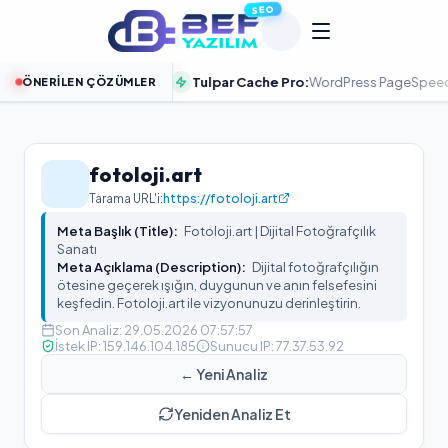
SEO
ızlandırın
Tulpar Cache Pro:
WordPress PageSpeed %100 Odak
ÖNERILEN ÇÖZÜMLER
İNCELE
fotoloji.art
Tarama URL'i:
https://fotoloji.art
Meta Başlık (Title):
Fotoloji.art | Dijital Fotoğrafçılık
Sanatı
Meta Açıklama (Description):
Dijital fotoğrafçılığın
ötesine geçerek ışığın, duygunun ve anın felsefesini
keşfedin. Fotoloji.art ile vizyonunuzu derinleştirin.
Son Analiz:
29.05.2026 07:57:57
İstek IP:
159.146.104.185
Sunucu IP:
77.37.53.92
← Yeni Analiz
Yeniden Analiz Et