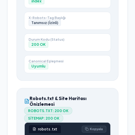
index
X-Robots-Tag Başlığı
Tanımsız (İzinli)
Durum Kodu (Status)
200
OK
Canonical Eşleşmesi
Uyumlu
Robots.txt & Site Haritası
Önizlemesi
ROBOTS.TXT:
200 OK
SITEMAP:
200 OK
robots.txt
Kopyala