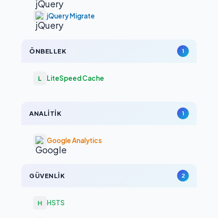
jQuery Migrate
ÖNBELLEK
1
LiteSpeed Cache
L
ANALITIK
1
Google Analytics
GÜVENLIK
2
HSTS
H