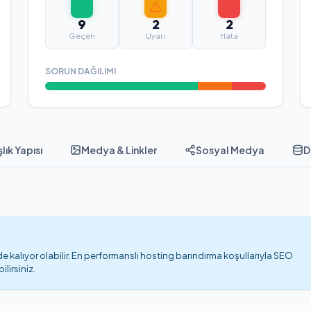
9
2
2
Geçen
Uyarı
Hata
SORUN DAĞILIMI
lık Yapısı
Medya & Linkler
Sosyal Medya
D
 kalıyor olabilir. En performanslı hosting barındırma koşullarıyla SEO
lirsiniz.