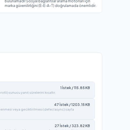
bulunamadı! Sosyal bağlantılar arama motorları için
marka güvenilirliğini (E-E-A-T) doğrulamada önemlidir.
1
İstek /
115.85
KB
tli) sunucu yanıt sürelerini kısaltır.
47
İstek /
1203.15
KB
lenmesi veya geciktirilmesi (defer/async) sayfa
27
İstek /
323.82
KB