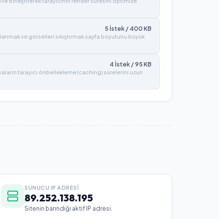
) ve birleştirerek tarayıcının render süresini optimize
5
İstek /
400
KB
lanmak ve görselleri sıkıştırmak sayfa boyutunu büyük
4
İstek /
95
KB
syaların tarayıcı önbellekleme (caching) sürelerini uzun
SUNUCU IP ADRESI
89.252.138.195
Sitenin barındığı aktif IP adresi.