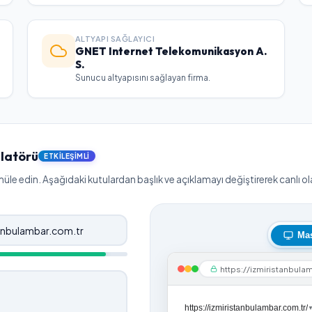
ALTYAPI SAĞLAYICI
GNET Internet Telekomunikasyon A.
S.
Sunucu altyapısını sağlayan firma.
latörü
ETKILEŞIMLI
le edin. Aşağıdaki kutulardan başlık ve açıklamayı değiştirerek canlı olar
Ma
https://izmiristanbula
https://izmiristanbulambar.com.tr/