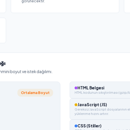
görünecektir.
ığı
hmini boyut ve istek dağılımı.
HTML Belgesi
Ortalama Boyut
HTML kodunun sıkıştırılması (gzip/bro
JavaScript (JS)
Gereksiz JavaScript dosyalarının e
yüklenme hızını artırır.
CSS (Stiller)