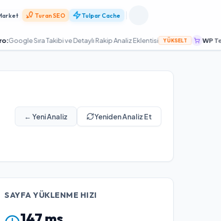
Market
Turan SEO
Tulpar Cache
 Sıra Takibi ve Detaylı Rakip Analiz Eklentisi
WP Tema Mar
YÜKSELT
← Yeni Analiz
Yeniden Analiz Et
SAYFA YÜKLENME HIZI
147
ms