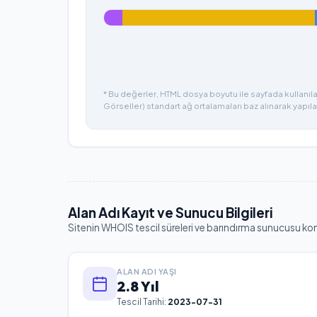
* Bu değerler, HTML dosya boyutu ile sayfada kullanılan
Görseller) standart ağ ortalamaları baz alınarak yapıla
Alan Adı Kayıt ve Sunucu Bilgileri
Sitenin WHOIS tescil süreleri ve barındırma sunucusu ko
ALAN ADI YAŞI
2.8 Yıl
Tescil Tarihi:
2023-07-31