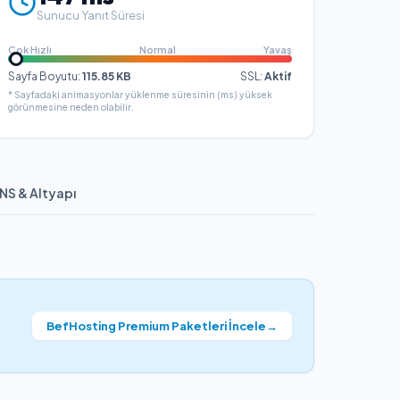
Sunucu Yanıt Süresi
Çok Hızlı
Normal
Yavaş
Sayfa Boyutu:
115.85
KB
SSL:
Aktif
* Sayfadaki animasyonlar yüklenme süresinin (ms) yüksek
görünmesine neden olabilir.
NS & Altyapı
BefHosting Premium Paketleri İncele
→