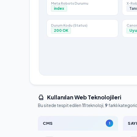
Meta Robots Durumu
X-Rob
index
Tanı
Durum Kodu (Status)
Canon
200
OK
Uyu
Kullanılan Web Teknolojileri
Bu sitede tespit edilen
11
teknoloji,
9
farklı kategori
CMS
SAY
1