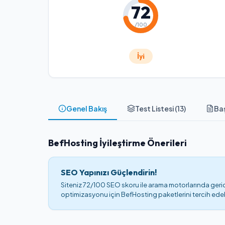
72
/100
İyi
Genel Bakış
Test Listesi (
13
)
Baş
BefHosting İyileştirme Önerileri
SEO Yapınızı Güçlendirin!
Siteniz 72/100 SEO skoru ile arama motorlarında geride
optimizasyonu için BefHosting paketlerini tercih edebi