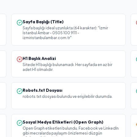
Sayfa Başlığı (Title)
Sayfa başlığı ideal uzunlukta (64 karakter): "İzmir
İstanbul Ambar - 0505 100 9111 -
izmiristanbulambar.com.tr"
H1 Başlık Analizi
Sitede H1 başlığı bulunamadı. Her sayfada en az bir
adet H1 olmalıdır.
Robots.txt Dosyası
robots.txt dosyası bulundu ve erişilebilir durumda.
Sosyal Medya Etiketleri (Open Graph)
Open Graph etiketleri bulundu. Facebook ve LinkedIn
gibi mecralarda paylaşım önizlemesi düzgün