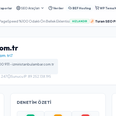
Raporlar
SEO Araçları
Veriler
BEF Hosting
WP Tema 
d %100 Odaklı Ön Bellek Eklentisi
Turan SEO Pro:
Google
HIZLANDIR
com.tr
com.tr
00 9111 - izmiristanbulambar.com.tr
6.247
Sunucu IP:
89.252.138.195
DENETIM ÖZETI