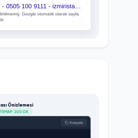
İzmir İstanbul Ambar - 0505 100 9111 - izmiristanbulambar.com.tr
irtilmemiş. Google otomatik olarak sayfa
ir.
tası Önizlemesi
ITEMAP:
200 OK
Kopyala