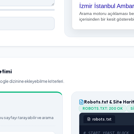
Arama motoru açıklaması bel
içerisinden bir kesit gösterebil
etimi
le dizinine ekleyebilme kriterleri.
Robots.txt & Site Hari
ROBOTS.TXT:
200 OK
S
 sayfayı tarayabilir ve arama
robots.txt
# START YOAST BLOCK