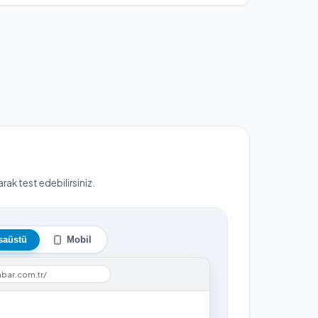
ak test edebilirsiniz.
saüstü
Mobil
mbar.com.tr/
▼