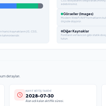
CSS dosyalarını sıkıştırarak (minify
edebilirsiniz.
Görseller (Images)
Modern WebP/AVIF formatlarını kul
ölçüde düşürür.
Diğer Kaynaklar
 harici kaynakların (JS, CSS,
Fontların ve favicon gibi statik do
n tahminleridir.
tutun.
num detayları.
KAYIT BITIŞ TARIHI
2028-07-30
Alan adı kalan aktiflik süresi.