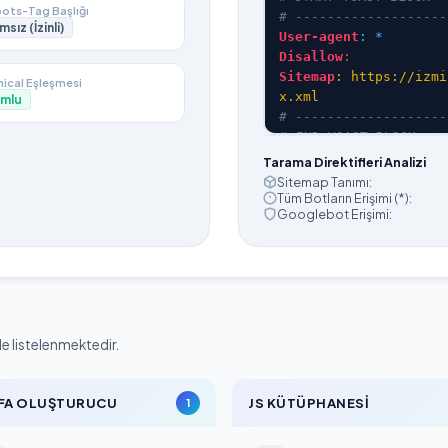
ots-Tag Başlığı
# -------------------
msız (İzinli)
User-agent
: *
Disallow
:
Sitemap
: https://izmi
ical Eşleşmesi
x.xml
mlu
# -------------------
# END YOAST BLOCK
Tarama Direktifleri Analizi
Sitemap Tanımı:
Tüm Botların Erişimi (*):
Googlebot Erişimi:
de listelenmektedir.
FA OLUŞTURUCU
JS KÜTÜPHANESI
1