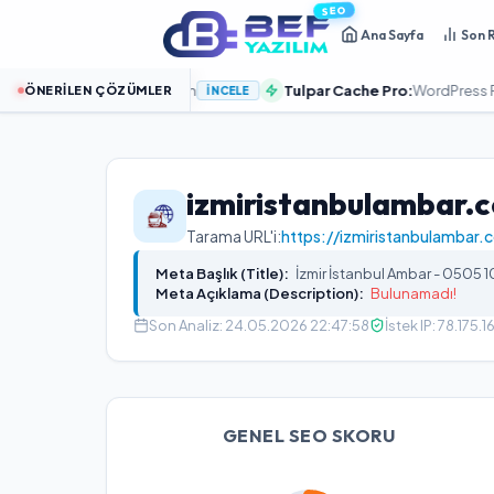
SEO
Ana Sayfa
Son 
 Sitenizi Hızlandırın
Tulpar Cache Pro:
WordPress PageSpee
ÖNERILEN ÇÖZÜMLER
İNCELE
izmiristanbulambar.
Tarama URL'i:
https://izmiristanbulambar.
Meta Başlık (Title):
İzmir İstanbul Ambar - 0505 1
Meta Açıklama (Description):
Bulunamadı!
Son Analiz:
24.05.2026 22:47:58
İstek IP:
78.175.1
GENEL SEO SKORU