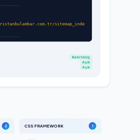
--------
ristanbulambar.com.tr/sitemap_inde
--------
Belirtilmiş
Açık
Açık
CSS FRAMEWORK
2
1