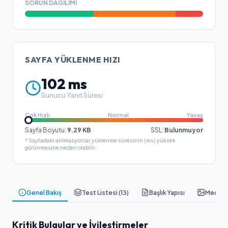
SORUN DAĞILIMI
SAYFA YÜKLENME HIZI
102
ms
Sunucu Yanıt Süresi
Çok Hızlı
Normal
Yavaş
Sayfa Boyutu:
9.29
KB
SSL:
Bulunmuyor
* Sayfadaki animasyonlar yüklenme süresinin (ms) yüksek
görünmesine neden olabilir.
Genel Bakış
Test Listesi (
13
)
Başlık Yapısı
Medya &
Kritik Bulgular ve İyileştirmeler