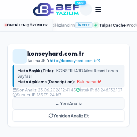
SEO
t Sunucularla Sitenizi Hızlandırın
Tulpar Cache Pro:
WordPre
ÖNERILEN ÇÖZÜMLER
İNCELE
konseyhard.com.tr
Tarama URL'i:
http://konseyhard.com.tr
Meta Başlık (Title):
KONSERHARD Ailesi Resmi Lonca
Sayfasi!
Meta Açıklama (Description):
Bulunamadı!
Son Analiz:
23.06.2026 12:41:45
İstek IP:
88.248.132.107
Sunucu IP:
185.171.24.167
← Yeni Analiz
Yeniden Analiz Et