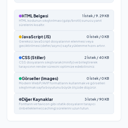
HTML Belgesi
1
İstek /
9.29
KB
HTML kodunun sıkıştırılması (gzip/brotli) sunucu yanıt
sürelerini kısaltır.
JavaScript (JS)
0
İstek /
0
KB
Gereksiz JavaScript dosyalarının elenmesi veya
geciktirilmesi (defer/async) sayfa yüklenme hızını artırır.
CSS (Stiller)
2
İstek /
40
KB
CSS dosyalarını sıkıştırarak (minify) ve birleştirerek
tarayıcının render süresini optimize edebilirsiniz.
Görseller (Images)
0
İstek /
0
KB
Modern WebP/AVIF formatlarını kullanmak ve görselleri
sıkıştırmak sayfa boyutunu büyük ölçüde düşürür.
Diğer Kaynaklar
3
İstek /
90
KB
Fontların ve favicon gibi statik dosyaların tarayıcı
önbellekleme (caching) sürelerini uzun tutun.