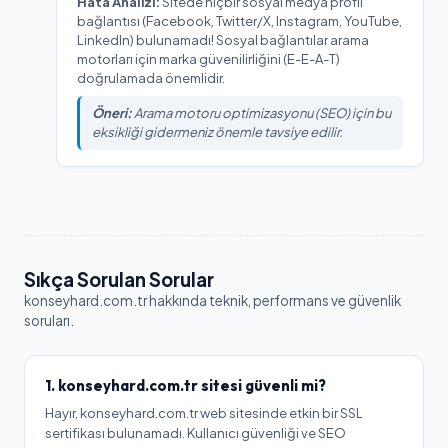
Hata Analizi:
Sitede hiçbir sosyal medya profil
bağlantısı (Facebook, Twitter/X, Instagram, YouTube,
LinkedIn) bulunamadı! Sosyal bağlantılar arama
motorları için marka güvenilirliğini (E-E-A-T)
doğrulamada önemlidir.
Öneri:
Arama motoru optimizasyonu (SEO) için bu
eksikliği gidermeniz önemle tavsiye edilir.
Sıkça Sorulan Sorular
konseyhard.com.tr
hakkında teknik, performans ve güvenlik
soruları.
1.
konseyhard.com.tr
sitesi güvenli mi?
Hayır, konseyhard.com.tr web sitesinde etkin bir SSL
sertifikası bulunamadı. Kullanıcı güvenliği ve SEO