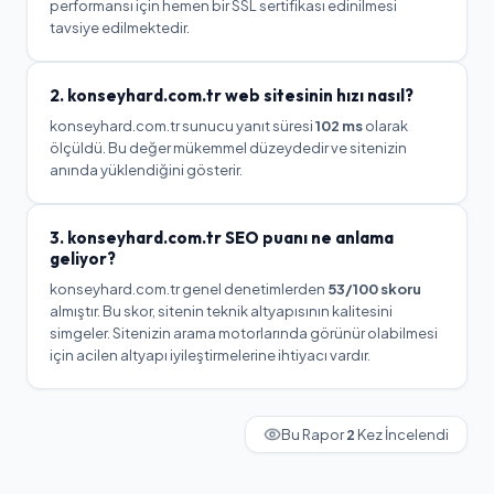
performansı için hemen bir SSL sertifikası edinilmesi
tavsiye edilmektedir.
2.
konseyhard.com.tr
web sitesinin hızı nasıl?
konseyhard.com.tr
sunucu yanıt süresi
102
ms
olarak
ölçüldü.
Bu değer mükemmel düzeydedir ve sitenizin
anında yüklendiğini gösterir.
3.
konseyhard.com.tr
SEO puanı ne anlama
geliyor?
konseyhard.com.tr
genel denetimlerden
53
/100 skoru
almıştır. Bu skor, sitenin teknik altyapısının kalitesini
simgeler.
Sitenizin arama motorlarında görünür olabilmesi
için acilen altyapı iyileştirmelerine ihtiyacı vardır.
Bu Rapor
2
Kez İncelendi