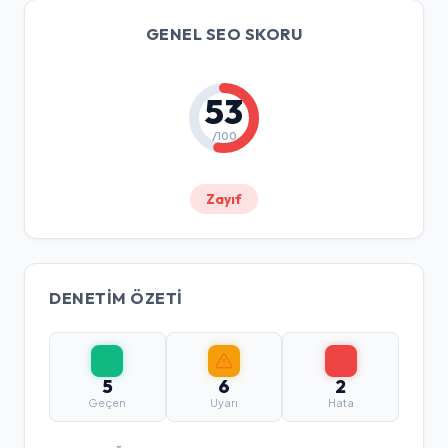
GENEL SEO SKORU
53
/100
Zayıf
DENETIM ÖZETI
5
6
2
Geçen
Uyarı
Hata