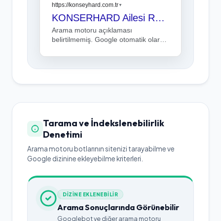
https://konseyhard.com.tr
▼
KONSERHARD Ailesi Resmi Lonca Sayfasi!
Arama motoru açıklaması
belirtilmemiş. Google otomatik olarak
sayfa içerisinden bir kesit gösterebilir.
Tarama ve İndekslenebilirlik
Denetimi
Arama motoru botlarının sitenizi tarayabilme ve
Google dizinine ekleyebilme kriterleri.
DİZİNE EKLENEBİLİR
Arama Sonuçlarında Görünebilir
Googlebot ve diğer arama motoru