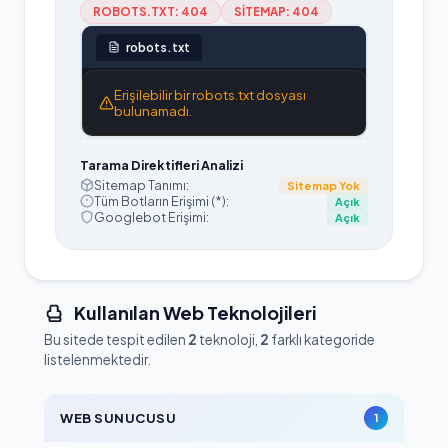
ROBOTS.TXT:
404
SITEMAP:
404
robots.txt
Erişilebilir bir robots.txt dosyası
bulunamadı.
Tarama Direktifleri Analizi
Sitemap Tanımı:
Sitemap Yok
Tüm Botların Erişimi (*):
Açık
Googlebot Erişimi:
Açık
Kullanılan Web Teknolojileri
Bu sitede tespit edilen
2
teknoloji,
2
farklı kategoride
listelenmektedir.
WEB SUNUCUSU
1