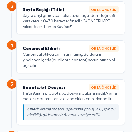
3
Sayfa Başlığı (Title)
ORTA ÖNCELIK
Sayfa başlığı mevcut fakat uzunluğu ideal değil (38
karakter). 40-70 karakter önerilir: "KONSERHARD
Ailesi Resmi Lonca Sayfasi!"
4
Canonical Etiketi
ORTA ÖNCELIK
Canonical etiketi tanımlanmamış. Bu durum
yinelenen içerik (duplicate content) sorunlarına yol
açabilir.
5
Robots.txt Dosyası
ORTA ÖNCELIK
Hata Analizi:
robots.txt dosyası bulunamadı! Arama
motoru botları sitenizi dizine eklerken zorlanabilir.
Öneri:
Arama motoru optimizasyonu (SEO) için bu
eksikliği gidermeniz önemle tavsiye edilir.