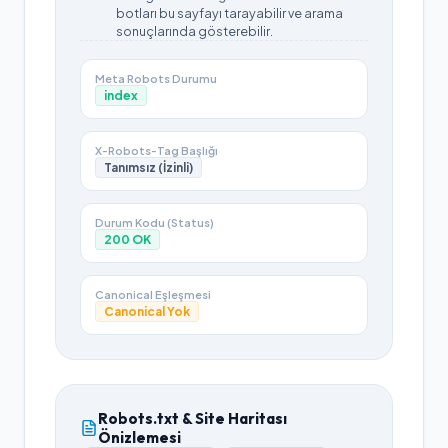
botları bu sayfayı tarayabilir ve arama
sonuçlarında gösterebilir.
Meta Robots Durumu
index
X-Robots-Tag Başlığı
Tanımsız (İzinli)
Durum Kodu (Status)
200
OK
Canonical Eşleşmesi
Canonical Yok
Robots.txt & Site Haritası
Önizlemesi