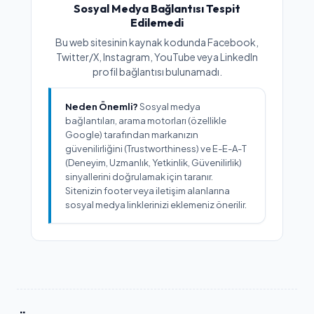
Sosyal Medya Bağlantısı Tespit
Edilemedi
Bu web sitesinin kaynak kodunda Facebook,
Twitter/X, Instagram, YouTube veya LinkedIn
profil bağlantısı bulunamadı.
Neden Önemli?
Sosyal medya
bağlantıları, arama motorları (özellikle
Google) tarafından markanızın
güvenilirliğini (Trustworthiness) ve E-E-A-T
(Deneyim, Uzmanlık, Yetkinlik, Güvenilirlik)
sinyallerini doğrulamak için taranır.
Sitenizin footer veya iletişim alanlarına
sosyal medya linklerinizi eklemeniz önerilir.