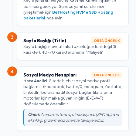
Sayfa yanıt süresi yavaş: 3891 ms. Sitenin optimize
edilmesi gerekiyor. Sunucu yanıt sürelerinizi
iyileştirmek için
BefHosting NVMe SSD Hosting
paketlerini
inceleyin.
3
Sayfa Başlığı (Title)
ORTA ÖNCELIK
Sayfa başlığı mevcut fakat uzunluğu ideal değil (8
karakter). 40-70 karakter önerilir: "Maliyeti"
4
Sosyal Medya Hesapları
ORTA ÖNCELIK
Hata Analizi:
Sitede hiçbir sosyal medya profil
bağlantısı (Facebook, Twitter/X, Instagram, YouTube,
LinkedIn) bulunamadı! Sosyal bağlantılar arama
motorları için marka güvenilirliğini (E-E-A-T)
doğrulamada önemlidir.
Öneri:
Arama motoru optimizasyonu (SEO) için bu
eksikliği gidermeniz önemle tavsiye edilir.