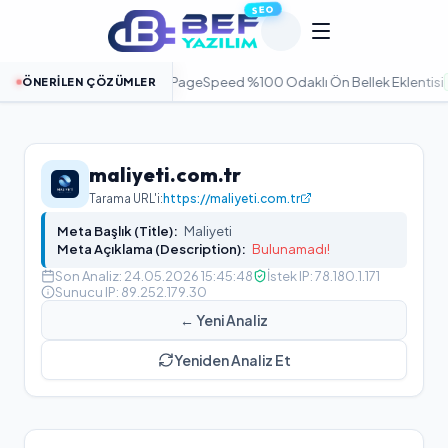
SEO
he Pro:
WordPress PageSpeed %100 Odaklı Ön Bellek Eklentisi
ÖNERILEN ÇÖZÜMLER
HIZLAND
maliyeti.com.tr
Tarama URL'i:
https://maliyeti.com.tr
Meta Başlık (Title):
Maliyeti
Meta Açıklama (Description):
Bulunamadı!
Son Analiz:
24.05.2026 15:45:48
İstek IP:
78.180.1.171
Sunucu IP:
89.252.179.30
← Yeni Analiz
Yeniden Analiz Et