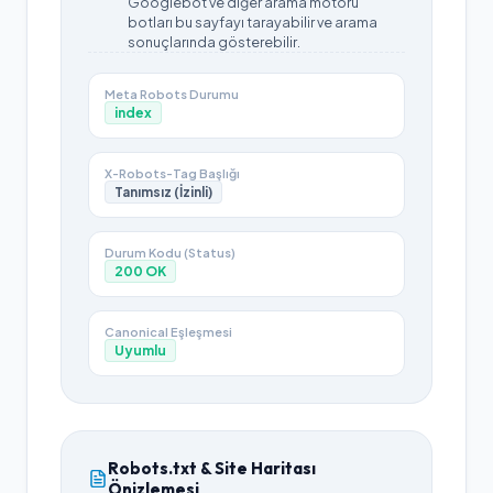
Googlebot ve diğer arama motoru
botları bu sayfayı tarayabilir ve arama
sonuçlarında gösterebilir.
Meta Robots Durumu
index
X-Robots-Tag Başlığı
Tanımsız (İzinli)
Durum Kodu (Status)
200
OK
Canonical Eşleşmesi
Uyumlu
Robots.txt & Site Haritası
Önizlemesi