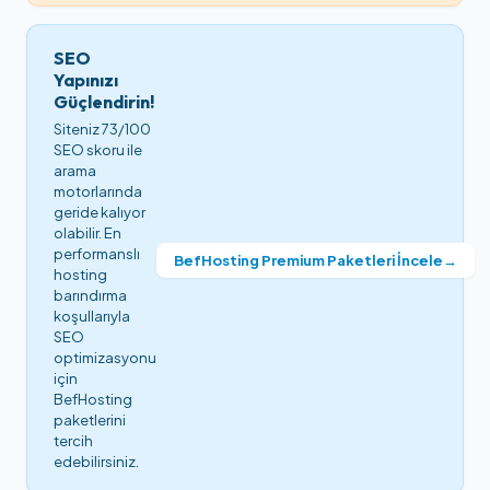
SEO
Yapınızı
Güçlendirin!
Siteniz 73/100
SEO skoru ile
arama
motorlarında
geride kalıyor
olabilir. En
performanslı
BefHosting Premium Paketleri İncele
→
hosting
barındırma
koşullarıyla
SEO
optimizasyonu
için
BefHosting
paketlerini
tercih
edebilirsiniz.