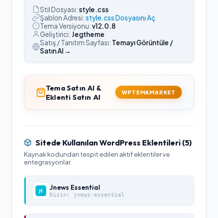
Stil Dosyası:
style.css
Şablon Adresi:
style.css Dosyasını Aç
Tema Versiyonu:
v
12.0.8
Geliştirici:
Jegtheme
Satış / Tanıtım Sayfası:
Temayı Görüntüle /
Satın Al →
Tema Satın Al &
WPTEMAMARKET
Eklenti Satın Al
Sitede Kullanılan WordPress Eklentileri (
5
)
Kaynak kodundan tespit edilen aktif eklentiler ve
entegrasyonlar.
Jnews Essential
Dizin:
jnews-essential