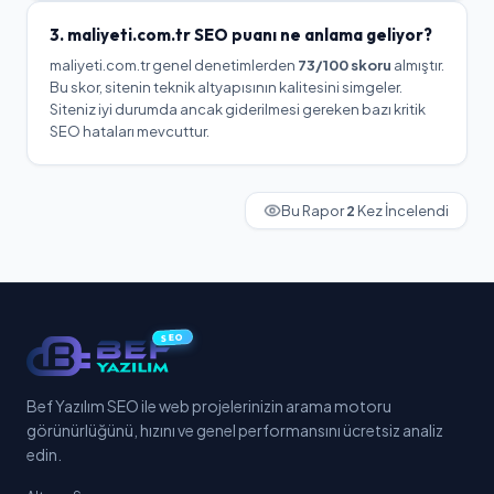
3.
maliyeti.com.tr
SEO puanı ne anlama geliyor?
maliyeti.com.tr
genel denetimlerden
73
/100 skoru
almıştır.
Bu skor, sitenin teknik altyapısının kalitesini simgeler.
Siteniz iyi durumda ancak giderilmesi gereken bazı kritik
SEO hataları mevcuttur.
Bu Rapor
2
Kez İncelendi
SEO
Bef Yazılım SEO ile web projelerinizin arama motoru
görünürlüğünü, hızını ve genel performansını ücretsiz analiz
edin.