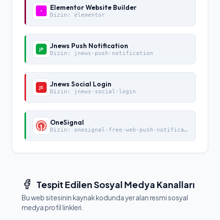
Elementor Website Builder
Dizin:
elementor
Jnews Push Notification
Dizin:
jnews-push-notification
Jnews Social Login
Dizin:
jnews-social-login
OneSignal
Dizin:
onesignal-free-web-push-notifications
Tespit Edilen Sosyal Medya Kanalları
Bu web sitesinin kaynak kodunda yer alan resmi sosyal
medya profil linkleri.