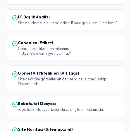
H1 Başlık Analizi
Sitede ideal olarak tam 1 adet H1 başlığı bulundu: "Maliyeti"
Canonical Etiketi
Canonical etiketi tanımlanmış:
"https://www.maliyeti.com.tr/"
Görsel Alt Nitelikleri (Alt Tags)
Sitedeki tüm görseller alt özniteliğine (alt tag) sahip.
Mükemmel!
Robots.txt Dosyası
robots.txt dosyası bulundu ve erişilebilir durumda.
Site Haritası (Sitemap.xml)