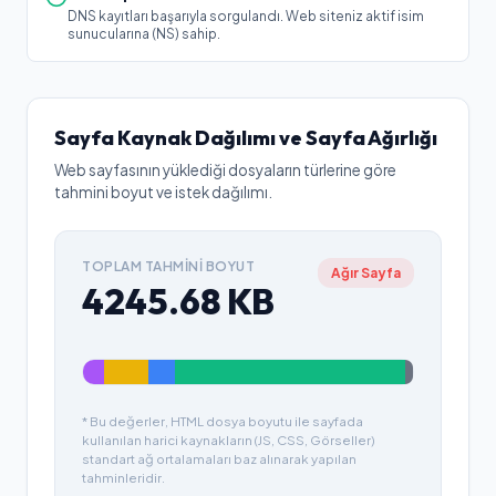
DNS kayıtları başarıyla sorgulandı. Web siteniz aktif isim
sunucularına (NS) sahip.
Sayfa Kaynak Dağılımı ve Sayfa Ağırlığı
Web sayfasının yüklediği dosyaların türlerine göre
tahmini boyut ve istek dağılımı.
TOPLAM TAHMINI BOYUT
Ağır Sayfa
4245.68
KB
* Bu değerler, HTML dosya boyutu ile sayfada
kullanılan harici kaynakların (JS, CSS, Görseller)
standart ağ ortalamaları baz alınarak yapılan
tahminleridir.