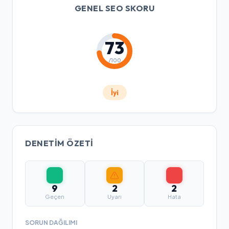
GENEL SEO SKORU
73
/100
İyi
DENETIM ÖZETI
9
2
2
Geçen
Uyarı
Hata
SORUN DAĞILIMI