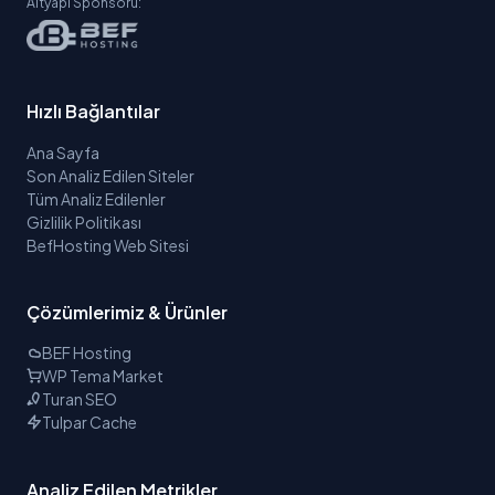
Altyapı Sponsoru:
Hızlı Bağlantılar
Ana Sayfa
Son Analiz Edilen Siteler
Tüm Analiz Edilenler
Gizlilik Politikası
BefHosting Web Sitesi
Çözümlerimiz & Ürünler
BEF Hosting
WP Tema Market
Turan SEO
Tulpar Cache
Analiz Edilen Metrikler