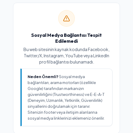
Sosyal Medya Bağlantısı Tespit
Edilemedi
Bu web sitesinin kaynak kodunda Facebook,
Twitter/X, Instagram, YouTube veya LinkedIn
profil bağlantısı bulunamadı.
Neden Önemli?
Sosyal medya
bağlantıları, arama motorları (özellikle
Google) tarafından markanızın
güvenilirliğini (Trustworthiness) ve E-E-A-T
(Deneyim, Uzmanlık, Yetkinlik, Güvenilirlik)
sinyallerini doğrulamak için taranır.
Sitenizin footer veya iletişim alanlarına
sosyal medya linklerinizi eklemeniz önerilir.