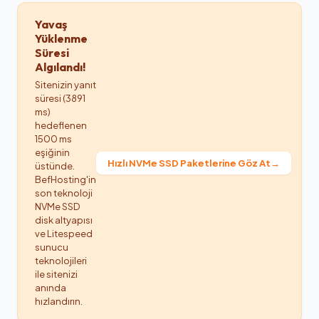
Yavaş
Yüklenme
Süresi
Algılandı!
Sitenizin yanıt
süresi (3891
ms)
hedeflenen
1500 ms
eşiğinin
Hızlı NVMe SSD Paketlerine Göz At
→
üstünde.
BefHosting'in
son teknoloji
NVMe SSD
disk altyapısı
ve Litespeed
sunucu
teknolojileri
ile sitenizi
anında
hızlandırın.