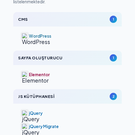
listelenmektedir.
CMS
1
WordPress
SAYFA OLUŞTURUCU
1
Elementor
JS KÜTÜPHANESI
2
jQuery
jQuery Migrate