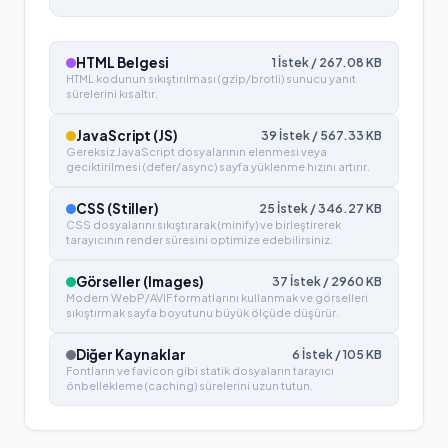
HTML Belgesi
1
İstek /
267.08
KB
HTML kodunun sıkıştırılması (gzip/brotli) sunucu yanıt
sürelerini kısaltır.
JavaScript (JS)
39
İstek /
567.33
KB
Gereksiz JavaScript dosyalarının elenmesi veya
geciktirilmesi (defer/async) sayfa yüklenme hızını artırır.
CSS (Stiller)
25
İstek /
346.27
KB
CSS dosyalarını sıkıştırarak (minify) ve birleştirerek
tarayıcının render süresini optimize edebilirsiniz.
Görseller (Images)
37
İstek /
2960
KB
Modern WebP/AVIF formatlarını kullanmak ve görselleri
sıkıştırmak sayfa boyutunu büyük ölçüde düşürür.
Diğer Kaynaklar
6
İstek /
105
KB
Fontların ve favicon gibi statik dosyaların tarayıcı
önbellekleme (caching) sürelerini uzun tutun.