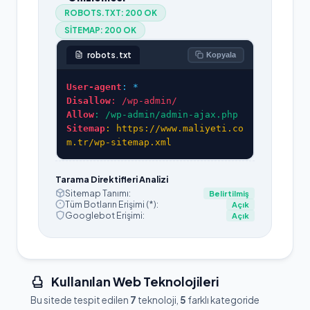
ROBOTS.TXT:
200 OK
SITEMAP:
200 OK
robots.txt
Kopyala
User-agent
: *
Disallow
: /wp-admin/
Allow
: /wp-admin/admin-ajax.php
Sitemap
: https://www.maliyeti.co
m.tr/wp-sitemap.xml
Tarama Direktifleri Analizi
Sitemap Tanımı:
Belirtilmiş
Tüm Botların Erişimi (*):
Açık
Googlebot Erişimi:
Açık
Kullanılan Web Teknolojileri
Bu sitede tespit edilen
7
teknoloji,
5
farklı kategoride