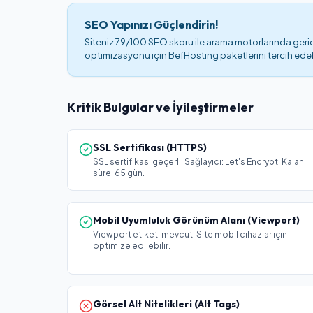
SEO Yapınızı Güçlendirin!
Siteniz 79/100 SEO skoru ile arama motorlarında geride
optimizasyonu için BefHosting paketlerini tercih edebi
Kritik Bulgular ve İyileştirmeler
SSL Sertifikası (HTTPS)
SSL sertifikası geçerli. Sağlayıcı: Let's Encrypt. Kalan
süre: 65 gün.
Mobil Uyumluluk Görünüm Alanı (Viewport)
Viewport etiketi mevcut. Site mobil cihazlar için
optimize edilebilir.
Görsel Alt Nitelikleri (Alt Tags)