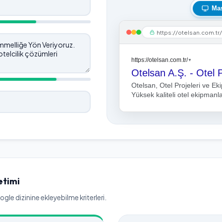
Ma
https://otelsan.com.tr
https://otelsan.com.tr/
▼
Otelsan A.Ş. - Otel P
Otelsan, Otel Projeleri ve 
Yüksek kaliteli otel ekipmanla
etimi
le dizinine ekleyebilme kriterleri.