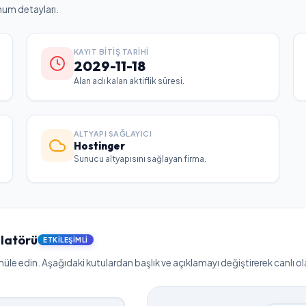
num detayları.
KAYIT BITIŞ TARIHI
2029-11-18
Alan adı kalan aktiflik süresi.
ALTYAPI SAĞLAYICI
Hostinger
Sunucu altyapısını sağlayan firma.
latörü
ETKILEŞIMLI
le edin. Aşağıdaki kutulardan başlık ve açıklamayı değiştirerek canlı olar