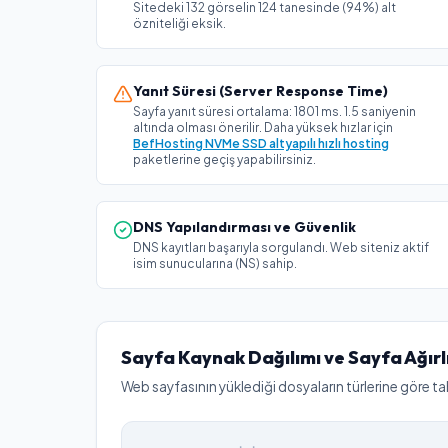
Sitedeki 132 görselin 124 tanesinde (94%) alt
özniteliği eksik.
Yanıt Süresi (Server Response Time)
Sayfa yanıt süresi ortalama: 1801 ms. 1.5 saniyenin
altında olması önerilir. Daha yüksek hızlar için
BefHosting NVMe SSD altyapılı hızlı hosting
paketlerine geçiş yapabilirsiniz.
DNS Yapılandırması ve Güvenlik
DNS kayıtları başarıyla sorgulandı. Web siteniz aktif
isim sunucularına (NS) sahip.
Sayfa Kaynak Dağılımı ve Sayfa Ağırl
Web sayfasının yüklediği dosyaların türlerine göre ta