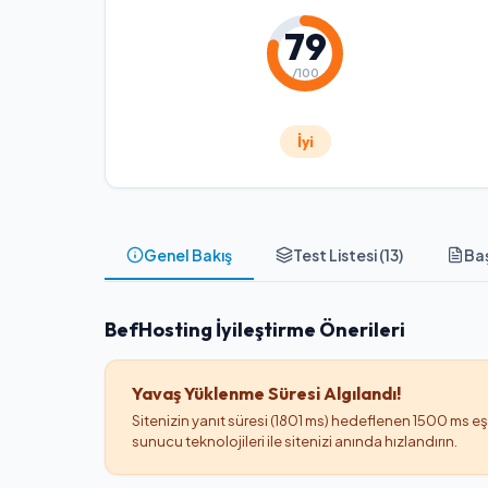
79
/100
İyi
Genel Bakış
Test Listesi (
13
)
Baş
BefHosting İyileştirme Önerileri
Yavaş Yüklenme Süresi Algılandı!
Sitenizin yanıt süresi (1801 ms) hedeflenen 1500 ms e
sunucu teknolojileri ile sitenizi anında hızlandırın.