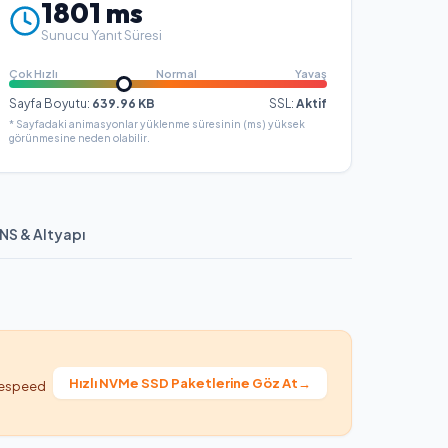
1801
ms
Sunucu Yanıt Süresi
Çok Hızlı
Normal
Yavaş
Sayfa Boyutu:
639.96
KB
SSL:
Aktif
* Sayfadaki animasyonlar yüklenme süresinin (ms) yüksek
görünmesine neden olabilir.
NS & Altyapı
Hızlı NVMe SSD Paketlerine Göz At
→
itespeed