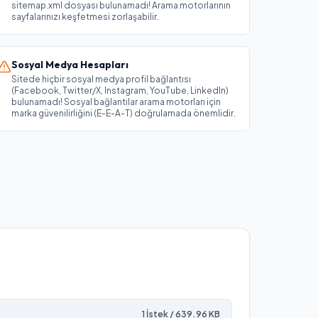
sitemap.xml dosyası bulunamadı! Arama motorlarının
sayfalarınızı keşfetmesi zorlaşabilir.
Sosyal Medya Hesapları
Sitede hiçbir sosyal medya profil bağlantısı
(Facebook, Twitter/X, Instagram, YouTube, LinkedIn)
bulunamadı! Sosyal bağlantılar arama motorları için
marka güvenilirliğini (E-E-A-T) doğrulamada önemlidir.
1
İstek /
639.96
KB