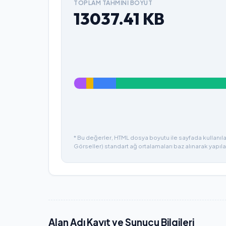
TOPLAM TAHMINI BOYUT
13037.41
KB
* Bu değerler, HTML dosya boyutu ile sayfada kullanılan
Görseller) standart ağ ortalamaları baz alınarak yapıla
Alan Adı Kayıt ve Sunucu Bilgileri