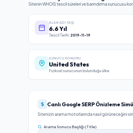
Sitenin WHOIS tescil süreleri ve barındırma sunucusu ko
ALAN ADI YAŞI
6.6 Yıl
Tescil Tarihi:
2019-11-19
SUNUCU KONUMU
United States
Fiziksel sunucunun bulunduğu ülke.
Canlı Google SERP Önizleme Simü
Sitenizin arama motorlarında nasıl görüneceğini simü
Arama Sonucu Başlığı (Title)