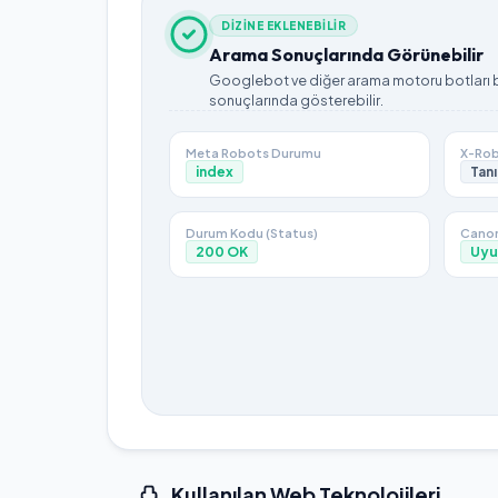
DİZİNE EKLENEBİLİR
Arama Sonuçlarında Görünebilir
Googlebot ve diğer arama motoru botları bu
sonuçlarında gösterebilir.
Meta Robots Durumu
X-Rob
index
Tanı
Durum Kodu (Status)
Canon
200
OK
Uyu
Kullanılan Web Teknolojileri