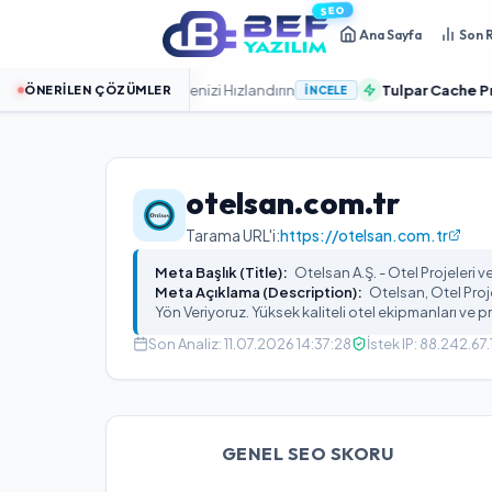
SEO
Ana Sayfa
Son 
ut Sunucularla Sitenizi Hızlandırın
Tulpar Cache Pro:
WordP
ÖNERILEN ÇÖZÜMLER
İNCELE
otelsan.com.tr
Tarama URL'i:
https://otelsan.com.tr
Meta Başlık (Title):
Otelsan A.Ş. - Otel Projeleri 
Meta Açıklama (Description):
Otelsan, Otel Pro
Yön Veriyoruz. Yüksek kaliteli otel ekipmanları ve 
Son Analiz:
11.07.2026 14:37:28
İstek IP:
88.242.67.
GENEL SEO SKORU