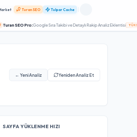
Market
Turan SEO
Tulpar Cache
SEO Pro:
Google Sıra Takibi ve Detaylı Rakip Analiz Eklentisi
YÜKSELT
← Yeni Analiz
Yeniden Analiz Et
SAYFA YÜKLENME HIZI