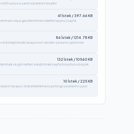
tli) sunucu yanıt sürelerini kısaltır.
41
İstek /
397.66
KB
lenmesi veya geciktirilmesi (defer/async) sayfa
86
İstek /
1214.78
KB
) ve birleştirerek tarayıcının render süresini optimize
132
İstek /
10560
KB
lanmak ve görselleri sıkıştırmak sayfa boyutunu büyük
10
İstek /
225
KB
syaların tarayıcı önbellekleme (caching) sürelerini uzun