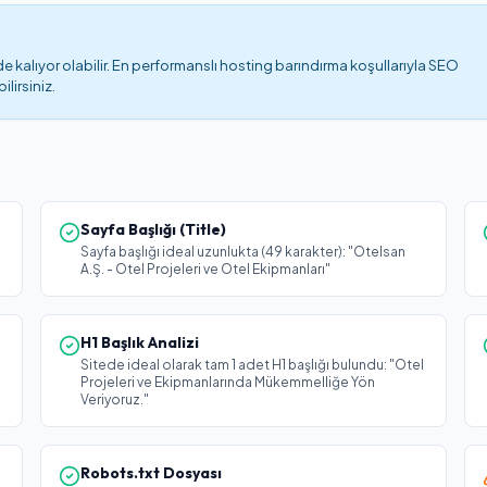
 kalıyor olabilir. En performanslı hosting barındırma koşullarıyla SEO
lirsiniz.
Sayfa Başlığı (Title)
Sayfa başlığı ideal uzunlukta (49 karakter): "Otelsan
A.Ş. - Otel Projeleri ve Otel Ekipmanları"
H1 Başlık Analizi
Sitede ideal olarak tam 1 adet H1 başlığı bulundu: "Otel
Projeleri ve Ekipmanlarında Mükemmelliğe Yön
Veriyoruz."
Robots.txt Dosyası