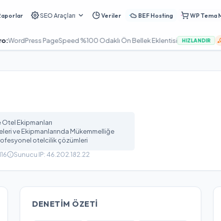
Raporlar
SEO Araçları
Veriler
BEF Hosting
WP Tema 
ress PageSpeed %100 Odaklı Ön Bellek Eklentisi
Turan 
HIZLANDIR
ve Otel Ekipmanları
jeleri ve Ekipmanlarında Mükemmelliğe
profesyonel otelcilik çözümleri
116
Sunucu IP:
46.202.182.22
DENETIM ÖZETI