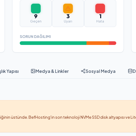
9
3
1
Geçen
Uyarı
Hata
SORUN DAĞILIMI
lık Yapısı
Medya & Linkler
Sosyal Medya
D
şiğinin üstünde. BefHosting'in son teknoloji NVMe SSD disk altyapısı ve L