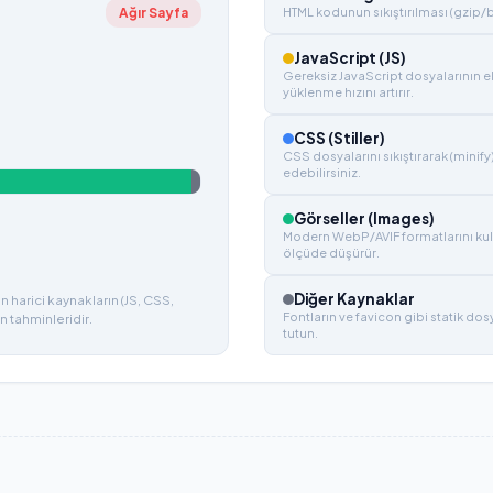
Ağır Sayfa
HTML kodunun sıkıştırılması (gzip/bro
JavaScript (JS)
Gereksiz JavaScript dosyalarının e
yüklenme hızını artırır.
CSS (Stiller)
CSS dosyalarını sıkıştırarak (minify
edebilirsiniz.
Görseller (Images)
Modern WebP/AVIF formatlarını kul
ölçüde düşürür.
Diğer Kaynaklar
 harici kaynakların (JS, CSS,
Fontların ve favicon gibi statik do
n tahminleridir.
tutun.