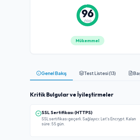
96
/100
Mükemmel
Genel Bakış
Test Listesi (
13
)
Baş
Kritik Bulgular ve İyileştirmeler
SSL Sertifikası (HTTPS)
SSL sertifikası geçerli. Sağlayıcı: Let's Encrypt. Kalan
süre: 55 gün.