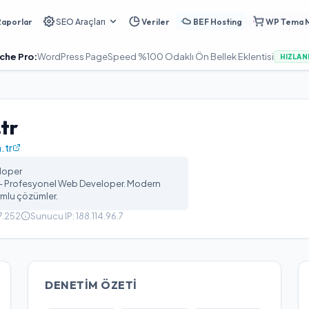
Raporlar
SEO Araçları
Veriler
BEF Hosting
WP Tema 
WordPress PageSpeed %100 Odaklı Ön Bellek Eklentisi
T
HIZLANDIR
tr
.tr
loper
- Profesyonel Web Developer. Modern
umlu çözümler.
7.252
Sunucu IP:
188.114.96.7
DENETIM ÖZETI