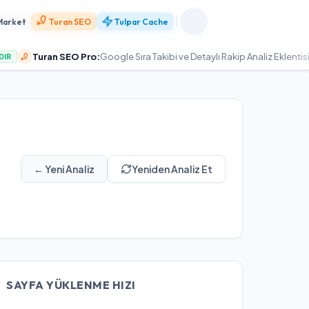
Market
Turan SEO
Tulpar Cache
uran SEO Pro:
Google Sıra Takibi ve Detaylı Rakip Analiz Eklentisi
YÜKSEL
← Yeni Analiz
Yeniden Analiz Et
SAYFA YÜKLENME HIZI