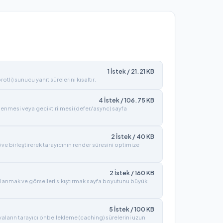
1
İstek /
21.21
KB
tli) sunucu yanıt sürelerini kısaltır.
4
İstek /
106.75
KB
lenmesi veya geciktirilmesi (defer/async) sayfa
2
İstek /
40
KB
) ve birleştirerek tarayıcının render süresini optimize
2
İstek /
160
KB
lanmak ve görselleri sıkıştırmak sayfa boyutunu büyük
5
İstek /
100
KB
syaların tarayıcı önbellekleme (caching) sürelerini uzun