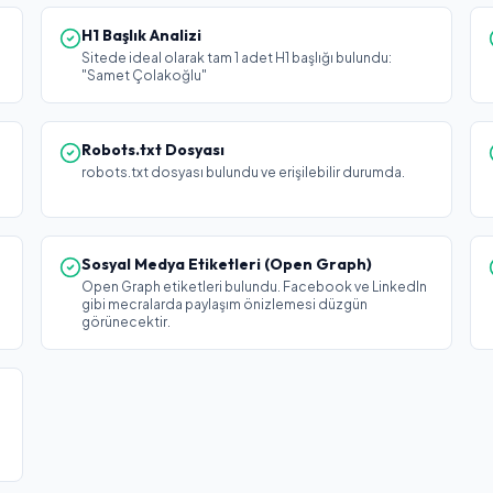
H1 Başlık Analizi
Sitede ideal olarak tam 1 adet H1 başlığı bulundu:
"Samet Çolakoğlu"
Robots.txt Dosyası
robots.txt dosyası bulundu ve erişilebilir durumda.
Sosyal Medya Etiketleri (Open Graph)
Open Graph etiketleri bulundu. Facebook ve LinkedIn
gibi mecralarda paylaşım önizlemesi düzgün
görünecektir.