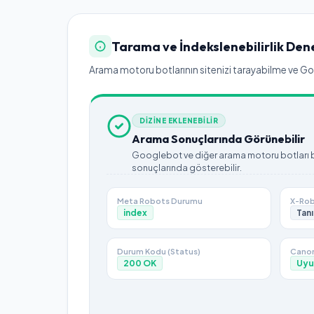
Tarama ve İndekslenebilirlik Den
Arama motoru botlarının sitenizi tarayabilme ve Goog
DİZİNE EKLENEBİLİR
Arama Sonuçlarında Görünebilir
Googlebot ve diğer arama motoru botları bu
sonuçlarında gösterebilir.
Meta Robots Durumu
X-Rob
index
Tanı
Durum Kodu (Status)
Canon
200
OK
Uyu