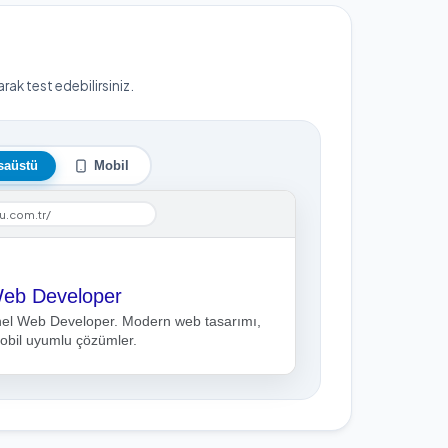
ak test edebilirsiniz.
saüstü
Mobil
u.com.tr/
Web Developer
nel Web Developer. Modern web tasarımı,
obil uyumlu çözümler.