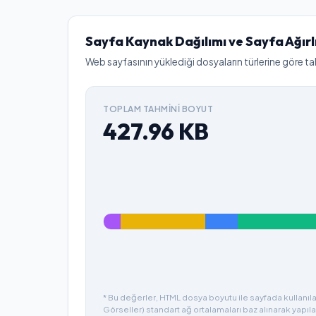
Sayfa Kaynak Dağılımı ve Sayfa Ağırl
Web sayfasının yüklediği dosyaların türlerine göre ta
TOPLAM TAHMINI BOYUT
427.96
KB
* Bu değerler, HTML dosya boyutu ile sayfada kullanılan
Görseller) standart ağ ortalamaları baz alınarak yapıla