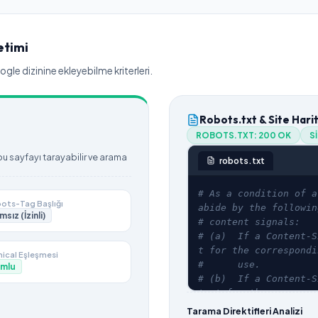
etimi
le dizinine ekleyebilme kriterleri.
Robots.txt & Site Hari
ROBOTS.TXT:
200 OK
S
 sayfayı tarayabilir ve arama
robots.txt
# As a condition of a
ots-Tag Başlığı
abide by the followin
msız (İzinli)
# content signals:
# (a)  If a Content-S
t for the correspondi
ical Eşleşmesi
#      use.
mlu
# (b)  If a Content-S
tent for the
#      corresponding 
Tarama Direktifleri Analizi