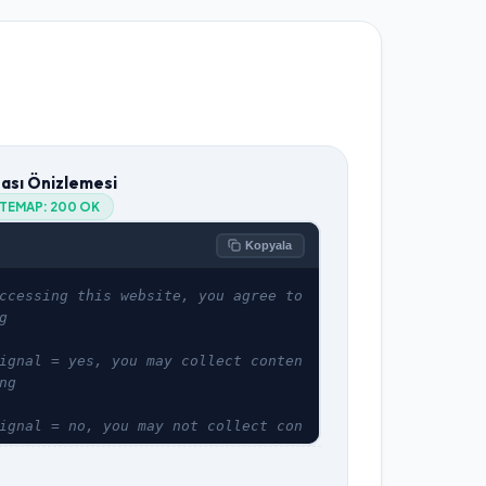
tası Önizlemesi
ITEMAP:
200 OK
Kopyala
ccessing this website, you agree to 
g
ignal = yes, you may collect conten
ng
ignal = no, you may not collect con
use.