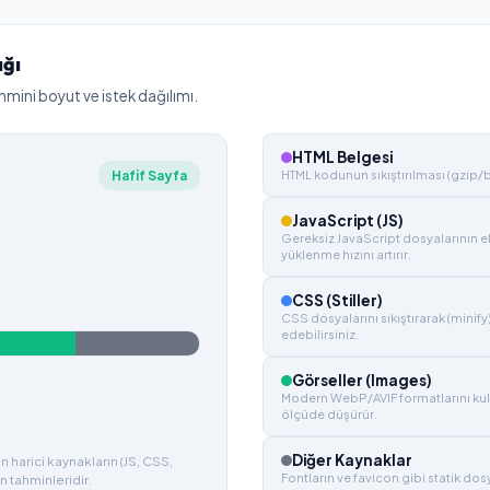
ığı
hmini boyut ve istek dağılımı.
HTML Belgesi
Hafif Sayfa
HTML kodunun sıkıştırılması (gzip/bro
JavaScript (JS)
Gereksiz JavaScript dosyalarının e
yüklenme hızını artırır.
CSS (Stiller)
CSS dosyalarını sıkıştırarak (minify
edebilirsiniz.
Görseller (Images)
Modern WebP/AVIF formatlarını kul
ölçüde düşürür.
Diğer Kaynaklar
 harici kaynakların (JS, CSS,
Fontların ve favicon gibi statik do
n tahminleridir.