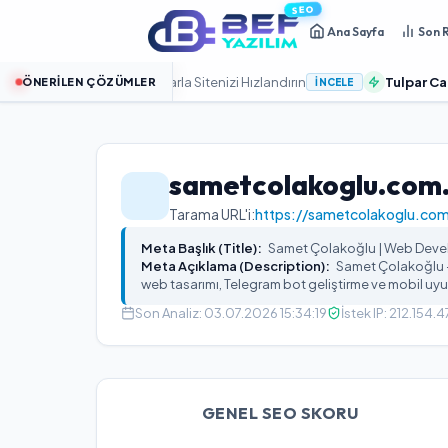
SEO
Ana Sayfa
Son 
SSD Bulut Sunucularla Sitenizi Hızlandırın
Tulpar Cache Pro:
ÖNERILEN ÇÖZÜMLER
İNCELE
sametcolakoglu.com.
Tarama URL'i:
https://sametcolakoglu.com
Meta Başlık (Title):
Samet Çolakoğlu | Web Deve
Meta Açıklama (Description):
Samet Çolakoğlu 
web tasarımı, Telegram bot geliştirme ve mobil uy
Son Analiz:
03.07.2026 15:34:19
İstek IP:
212.154.4
GENEL SEO SKORU