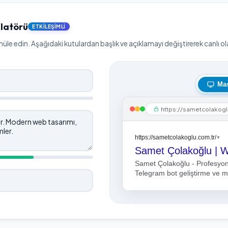
latörü
ETKILEŞIMLI
le edin. Aşağıdaki kutulardan başlık ve açıklamayı değiştirerek canlı olar
Ma
https://sametcolakogl
https://sametcolakoglu.com.tr/
▼
Samet Çolakoğlu | 
Samet Çolakoğlu - Profesyo
Telegram bot geliştirme ve m