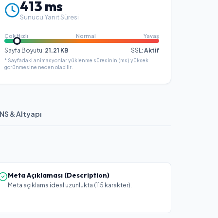
413
ms
Sunucu Yanıt Süresi
Çok Hızlı
Normal
Yavaş
Sayfa Boyutu:
21.21
KB
SSL:
Aktif
* Sayfadaki animasyonlar yüklenme süresinin (ms) yüksek
görünmesine neden olabilir.
NS & Altyapı
Meta Açıklaması (Description)
Meta açıklama ideal uzunlukta (115 karakter).