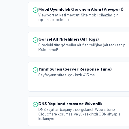
Mobil Uyumluluk Görünüm Alanı (Viewport)
Viewport etiketi mevcut. Site mobil cihazlar için
optimize edilebilir.
Görsel Alt Nitelikleri (Alt Tags)
Sitedeki tüm görseller alt özniteliğine (alt tag) sahip.
Mükemmel!
Yanıt Süresi (Server Response Time)
Sayfa yanıt süresi çok hızlı: 413 ms
DNS Yapılandırması ve Güvenlik
DNS kayıtları başarıyla sorgulandı. Web siteniz
Cloudflare koruması ve yüksek hızlı CDN altyapısı
kullanıyor.