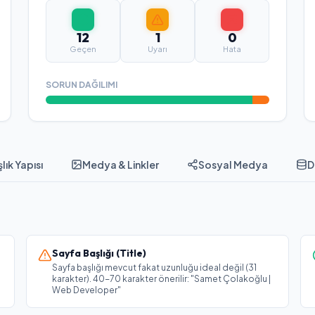
12
1
0
Geçen
Uyarı
Hata
SORUN DAĞILIMI
lık Yapısı
Medya & Linkler
Sosyal Medya
D
Sayfa Başlığı (Title)
Sayfa başlığı mevcut fakat uzunluğu ideal değil (31
karakter). 40-70 karakter önerilir: "Samet Çolakoğlu |
Web Developer"