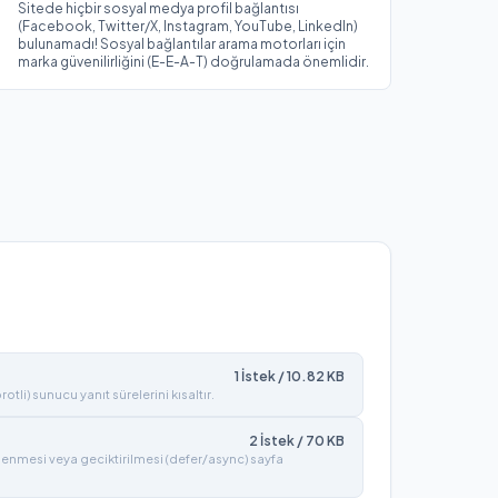
Sitede hiçbir sosyal medya profil bağlantısı
(Facebook, Twitter/X, Instagram, YouTube, LinkedIn)
bulunamadı! Sosyal bağlantılar arama motorları için
marka güvenilirliğini (E-E-A-T) doğrulamada önemlidir.
1
İstek /
10.82
KB
tli) sunucu yanıt sürelerini kısaltır.
2
İstek /
70
KB
lenmesi veya geciktirilmesi (defer/async) sayfa