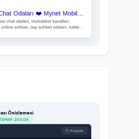
SamyeLi ❤️ Sohbet Chat Odaları ❤️ Mynet Mobil Muhabbet Siteleri
siz chat siteleri, muhabbet kanalları,
online sohbet, cep sohbet odaları, kaliteli
tası Önizlemesi
ITEMAP:
200 OK
Kopyala