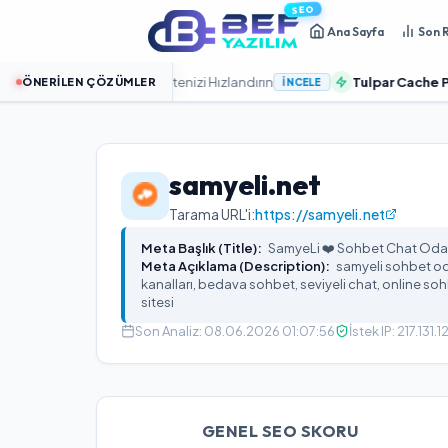
SEO
Ana Sayfa
Son 
ulut Sunucularla Sitenizi Hızlandırın
Tulpar Cache Pro:
Word
ÖNERILEN ÇÖZÜMLER
İNCELE
samyeli.net
Tarama URL'i:
https://samyeli.net
Meta Başlık (Title):
SamyeLi ❤️ Sohbet Chat Odala
Meta Açıklama (Description):
samyeli sohbet oda
kanalları, bedava sohbet, seviyeli chat, online soh
sitesi
Son Analiz:
08.06.2026 01:07:56
İstek IP:
217.131.
GENEL SEO SKORU