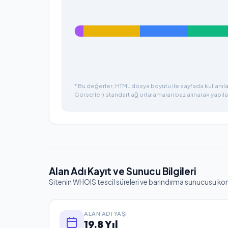
* Bu değerler, HTML dosya boyutu ile sayfada kullanılan
Görseller) standart ağ ortalamaları baz alınarak yapıla
Alan Adı Kayıt ve Sunucu Bilgileri
Sitenin WHOIS tescil süreleri ve barındırma sunucusu ko
ALAN ADI YAŞI
19.8 Yıl