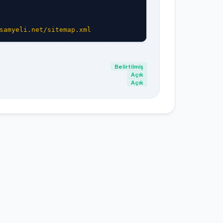
samyeli.net/sitemap.xml
Belirtilmiş
Açık
Açık