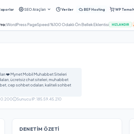
Raporlar
SEO Araçları
Veriler
BEF Hosting
WP Tema 
Press PageSpeed %100 Odaklı Ön Bellek Eklentisi
Turan
HIZLANDIR
rı ❤️ Mynet Mobil Muhabbet Siteleri
ları, ücretsiz chat siteleri, muhabbet
bet, cep sohbet odaları, kaliteli sohbet
120.200
Sunucu IP:
185.59.45.210
DENETIM ÖZETI