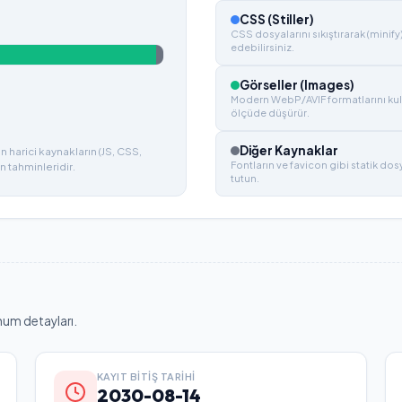
CSS (Stiller)
CSS dosyalarını sıkıştırarak (minify
edebilirsiniz.
Görseller (Images)
Modern WebP/AVIF formatlarını kul
ölçüde düşürür.
Diğer Kaynaklar
 harici kaynakların (JS, CSS,
Fontların ve favicon gibi statik do
n tahminleridir.
tutun.
num detayları.
KAYIT BITIŞ TARIHI
2030-08-14