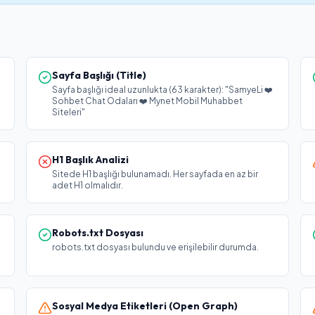
Sayfa Başlığı (Title)
Sayfa başlığı ideal uzunlukta (63 karakter): "SamyeLi ❤️
Sohbet Chat Odaları ❤️ Mynet Mobil Muhabbet
Siteleri"
H1 Başlık Analizi
Sitede H1 başlığı bulunamadı. Her sayfada en az bir
adet H1 olmalıdır.
Robots.txt Dosyası
robots.txt dosyası bulundu ve erişilebilir durumda.
Sosyal Medya Etiketleri (Open Graph)