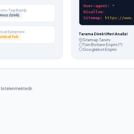
User-agent
: *
ots-Tag Başlığı
Disallow
:
msız (İzinli)
Sitemap
: https://www.
ical Eşleşmesi
Tarama Direktifleri Analizi
onical Yok
Sitemap Tanımı:
Tüm Botların Erişimi (*):
Googlebot Erişimi:
 listelenmektedir.