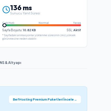
136
ms
Sunucu Yanıt Süresi
Çok Hızlı
Normal
Yavaş
Sayfa Boyutu:
10.82
KB
SSL:
Aktif
* Sayfadaki animasyonlar yüklenme süresinin (ms) yüksek
görünmesine neden olabilir.
NS & Altyapı
BefHosting Premium Paketleri İncele
→