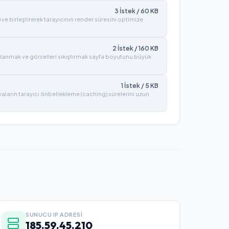
3
İstek /
60
KB
) ve birleştirerek tarayıcının render süresini optimize
2
İstek /
160
KB
lanmak ve görselleri sıkıştırmak sayfa boyutunu büyük
1
İstek /
5
KB
syaların tarayıcı önbellekleme (caching) sürelerini uzun
SUNUCU IP ADRESI
185.59.45.210