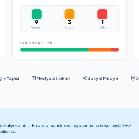
9
3
1
Geçen
Uyarı
Hata
SORUN DAĞILIMI
lık Yapısı
Medya & Linkler
Sosyal Medya
D
 kalıyor olabilir. En performanslı hosting barındırma koşullarıyla SEO
lirsiniz.