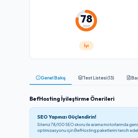
78
/100
İyi
Genel Bakış
Test Listesi (
13
)
Baş
BefHosting İyileştirme Önerileri
SEO Yapınızı Güçlendirin!
Siteniz 78/100 SEO skoru ile arama motorlarında geride
optimizasyonu için BefHosting paketlerini tercih edebi