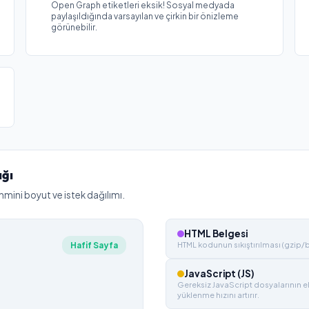
Open Graph etiketleri eksik! Sosyal medyada
paylaşıldığında varsayılan ve çirkin bir önizleme
görünebilir.
ığı
hmini boyut ve istek dağılımı.
HTML Belgesi
Hafif Sayfa
HTML kodunun sıkıştırılması (gzip/bro
JavaScript (JS)
Gereksiz JavaScript dosyalarının e
yüklenme hızını artırır.