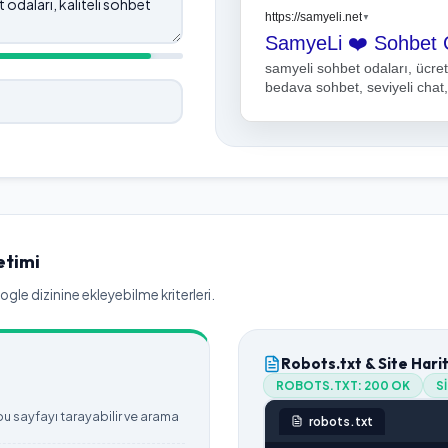
https://samyeli.net
▼
samyeli sohbet odaları, ücret
bedava sohbet, seviyeli chat, 
sohbet sitesi
etimi
le dizinine ekleyebilme kriterleri.
Robots.txt & Site Hari
ROBOTS.TXT:
200 OK
S
 sayfayı tarayabilir ve arama
robots.txt