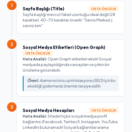
1
Sayfa Başlığı (Title)
ORTA ÖNCELIK
Sayfa başlığı mevcut fakat uzunluğu ideal değil (28
karakter). 40-70 karakter önerilir: "Servis Merkezi |
servisi.kim"
2
Sosyal Medya Etiketleri (Open Graph)
ORTA ÖNCELIK
Hata Analizi:
Open Graph etiketleri eksik! Sosyal
medyada paylaşıldığında varsayılan ve çirkin bir
önizleme görünebilir.
Öneri:
Arama motoru optimizasyonu (SEO) için bu
eksikliği gidermeniz önemle tavsiye edilir.
3
Sosyal Medya Hesapları
ORTA ÖNCELIK
Hata Analizi:
Sitede hiçbir sosyal medya profil
bağlantısı (Facebook, Twitter/X, Instagram, YouTube,
LinkedIn) bulunamadı! Sosyal bağlantılar arama