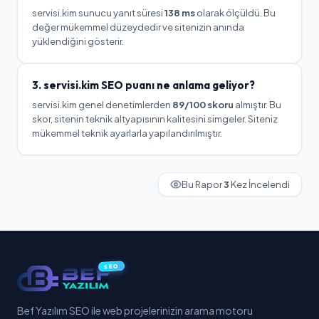
servisi.kim
sunucu yanıt süresi
138
ms
olarak ölçüldü.
Bu
değer mükemmel düzeydedir ve sitenizin anında
yüklendiğini gösterir.
3.
servisi.kim
SEO puanı ne anlama geliyor?
servisi.kim
genel denetimlerden
89
/100 skoru
almıştır. Bu
skor, sitenin teknik altyapısının kalitesini simgeler.
Siteniz
mükemmel teknik ayarlarla yapılandırılmıştır.
Bu Rapor
3
Kez İncelendi
SEO
Bef Yazılım SEO ile web projelerinizin arama motoru