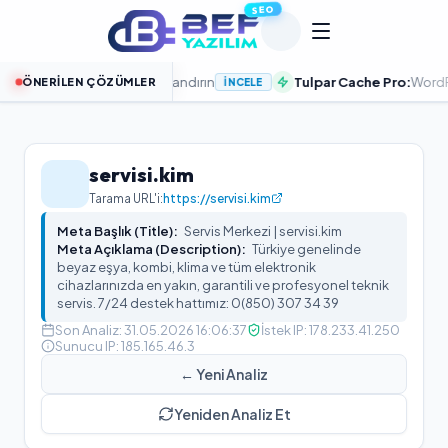
SEO
ucularla Sitenizi Hızlandırın
Tulpar Cache Pro:
WordPress P
ÖNERILEN ÇÖZÜMLER
İNCELE
servisi.kim
Tarama URL'i:
https://servisi.kim
Meta Başlık (Title):
Servis Merkezi | servisi.kim
Meta Açıklama (Description):
Türkiye genelinde
beyaz eşya, kombi, klima ve tüm elektronik
cihazlarınızda en yakın, garantili ve profesyonel teknik
servis. 7/24 destek hattımız: 0(850) 307 34 39
Son Analiz:
31.05.2026 16:06:37
İstek IP:
178.233.41.250
Sunucu IP:
185.165.46.3
← Yeni Analiz
Yeniden Analiz Et