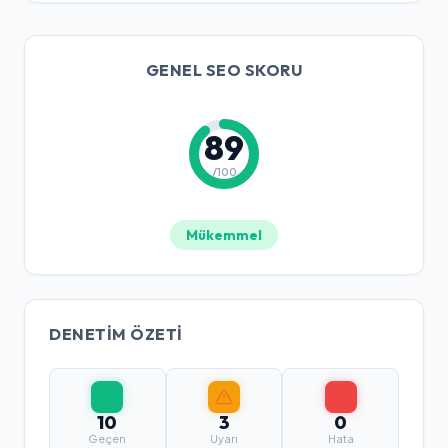
GENEL SEO SKORU
89
/100
Mükemmel
DENETIM ÖZETI
10
3
0
Geçen
Uyarı
Hata