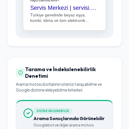
https://servisi.kim/
▼
Servis Merkezi | servisi.kim
Türkiye genelinde beyaz eşya,
kombi, klima ve tüm elektronik
cihazlarınızda en yakın, garantili ve
profesyonel teknik servis. 7/24 destek
hattımız: 0(850) 307 34 39
Tarama ve İndekslenebilirlik
Denetimi
Arama motoru botlarının sitenizi tarayabilme ve
Google dizinine ekleyebilme kriterleri.
DİZİNE EKLENEBİLİR
Arama Sonuçlarında Görünebilir
Googlebot ve diğer arama motoru