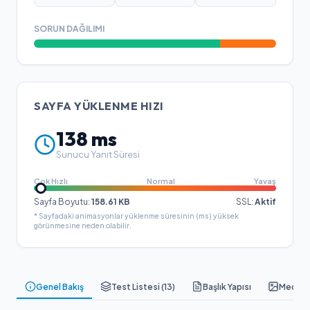
SORUN DAĞILIMI
SAYFA YÜKLENME HIZI
138
ms
Sunucu Yanıt Süresi
Çok Hızlı
Normal
Yavaş
Sayfa Boyutu:
158.61
KB
SSL:
Aktif
* Sayfadaki animasyonlar yüklenme süresinin (ms) yüksek
görünmesine neden olabilir.
Genel Bakış
Test Listesi (
13
)
Başlık Yapısı
Medya &