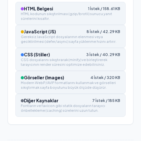
HTML Belgesi
1
İstek /
158.61
KB
HTML kodunun sıkıştırılması (gzip/brotli) sunucu yanıt
sürelerini kısaltır.
JavaScript (JS)
8
İstek /
42.29
KB
Gereksiz JavaScript dosyalarının elenmesi veya
geciktirilmesi (defer/async) sayfa yüklenme hızını artırır.
CSS (Stiller)
3
İstek /
40.29
KB
CSS dosyalarını sıkıştırarak (minify) ve birleştirerek
tarayıcının render süresini optimize edebilirsiniz.
Görseller (Images)
4
İstek /
320
KB
Modern WebP/AVIF formatlarını kullanmak ve görselleri
sıkıştırmak sayfa boyutunu büyük ölçüde düşürür.
Diğer Kaynaklar
7
İstek /
185
KB
Fontların ve favicon gibi statik dosyaların tarayıcı
önbellekleme (caching) sürelerini uzun tutun.