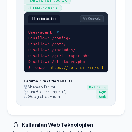
ROBOTS.TXT:
200 OK
SITEMAP:
200 OK
robots.txt
Kopyala
User-agent
: *
Disallow
: /config/
Disallow
: /data/
Disallow
: /includes/
Disallow
: /gizli_rapor.php
Disallow
: /clicksave.php
Sitemap
: https://servisi.kim/sit
emap.xml
Tarama Direktifleri Analizi
Sitemap Tanımı:
Belirtilmiş
Tüm Botların Erişimi (*):
Açık
Googlebot Erişimi:
Açık
Kullanılan Web Teknolojileri