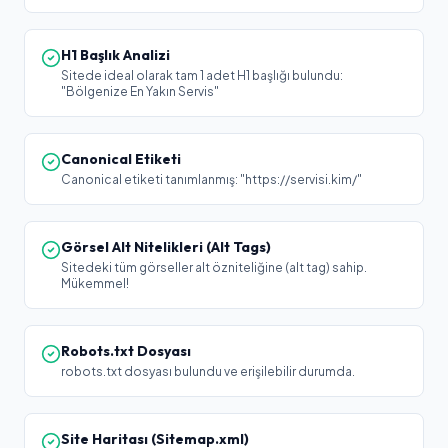
H1 Başlık Analizi
Sitede ideal olarak tam 1 adet H1 başlığı bulundu:
"Bölgenize En Yakın Servis"
Canonical Etiketi
Canonical etiketi tanımlanmış: "https://servisi.kim/"
Görsel Alt Nitelikleri (Alt Tags)
Sitedeki tüm görseller alt özniteliğine (alt tag) sahip.
Mükemmel!
Robots.txt Dosyası
robots.txt dosyası bulundu ve erişilebilir durumda.
Site Haritası (Sitemap.xml)