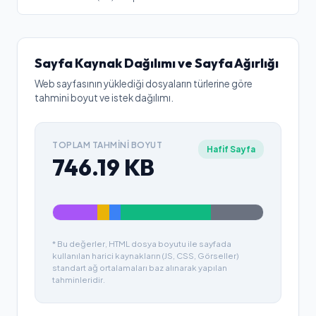
Sayfa Kaynak Dağılımı ve Sayfa Ağırlığı
Web sayfasının yüklediği dosyaların türlerine göre
tahmini boyut ve istek dağılımı.
TOPLAM TAHMINI BOYUT
Hafif Sayfa
746.19
KB
* Bu değerler, HTML dosya boyutu ile sayfada
kullanılan harici kaynakların (JS, CSS, Görseller)
standart ağ ortalamaları baz alınarak yapılan
tahminleridir.