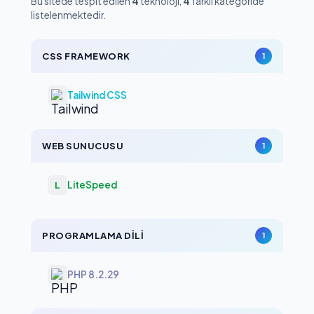
Bu sitede tespit edilen
4
teknoloji,
4
farklı kategoride
listelenmektedir.
CSS FRAMEWORK
1
Tailwind CSS
WEB SUNUCUSU
1
LiteSpeed
L
PROGRAMLAMA DILI
1
PHP 8.2.29