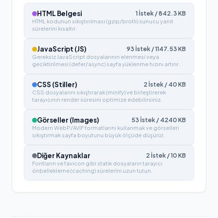
HTML Belgesi
1
İstek /
842.3
KB
HTML kodunun sıkıştırılması (gzip/brotli) sunucu yanıt
sürelerini kısaltır.
JavaScript (JS)
93
İstek /
1147.53
KB
Gereksiz JavaScript dosyalarının elenmesi veya
geciktirilmesi (defer/async) sayfa yüklenme hızını artırır.
CSS (Stiller)
2
İstek /
40
KB
CSS dosyalarını sıkıştırarak (minify) ve birleştirerek
tarayıcının render süresini optimize edebilirsiniz.
Görseller (Images)
53
İstek /
4240
KB
Modern WebP/AVIF formatlarını kullanmak ve görselleri
sıkıştırmak sayfa boyutunu büyük ölçüde düşürür.
Diğer Kaynaklar
2
İstek /
10
KB
Fontların ve favicon gibi statik dosyaların tarayıcı
önbellekleme (caching) sürelerini uzun tutun.