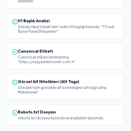
edilebilir.
H1 Başlık Analizi
Sitede ideal olarak tam 1 adet H1 başlığı bulundu: "TV Led
Barve Panel Bileşenleri"
Canonical Etiketi
Canonical etiketi tanımlanmış:
"https://seyyarelektronik.com.tr"
Görsel Alt Nitelikleri (Alt Tags)
Sitedeki tüm görseller alt özniteliğine (alt tag) sahip.
Mükemmel!
Robots.txt Dosyası
robots.txt dosyası bulundu ve erişilebilir durumda.