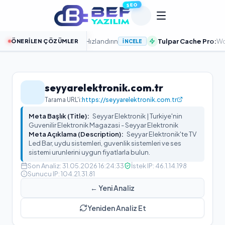
SEO
Sunucularla Sitenizi Hızlandırın
Tulpar Cache Pro:
WordPres
ÖNERILEN ÇÖZÜMLER
İNCELE
seyyarelektronik.com.tr
Tarama URL'i:
https://seyyarelektronik.com.tr
Meta Başlık (Title):
Seyyar Elektronik | Turkiye'nin
Guvenilir Elektronik Magazasi - Seyyar Elektronik
Meta Açıklama (Description):
Seyyar Elektronik'te TV
Led Bar, uydu sistemleri, guvenlik sistemleri ve ses
sistemi urunlerini uygun fiyatlarla bulun.
Son Analiz:
31.05.2026 16:24:33
İstek IP:
46.1.14.198
Sunucu IP:
104.21.31.81
← Yeni Analiz
Yeniden Analiz Et