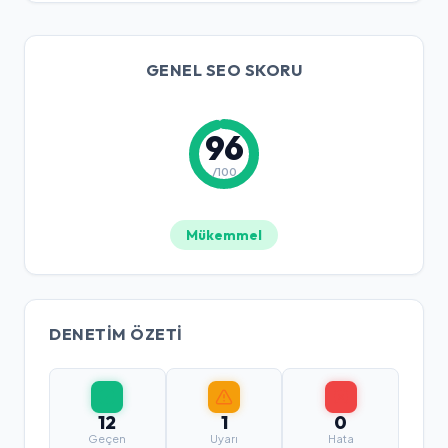
GENEL SEO SKORU
96
/100
Mükemmel
DENETIM ÖZETI
12
1
0
Geçen
Uyarı
Hata