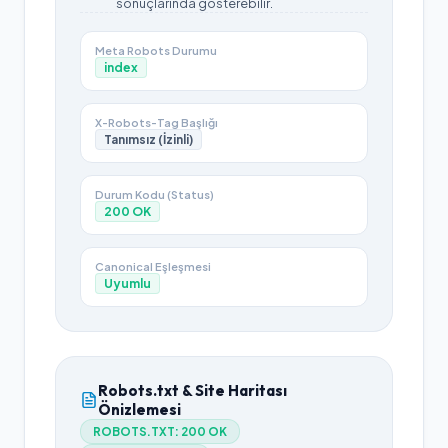
sonuçlarında gösterebilir.
Meta Robots Durumu
index
X-Robots-Tag Başlığı
Tanımsız (İzinli)
Durum Kodu (Status)
200
OK
Canonical Eşleşmesi
Uyumlu
Robots.txt & Site Haritası
Önizlemesi
ROBOTS.TXT:
200 OK