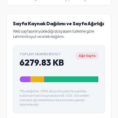
Sayfa Kaynak Dağılımı ve Sayfa Ağırlığı
Web sayfasının yüklediği dosyaların türlerine göre
tahmini boyut ve istek dağılımı.
TOPLAM TAHMINI BOYUT
Ağır Sayfa
6279.83
KB
* Bu değerler, HTML dosya boyutu ile sayfada
kullanılan harici kaynakların (JS, CSS, Görseller)
standart ağ ortalamaları baz alınarak yapılan
tahminleridir.