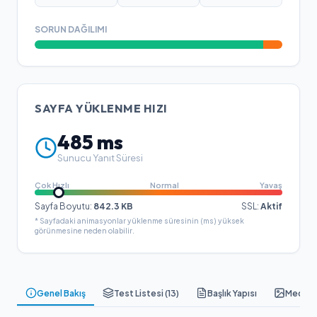
SORUN DAĞILIMI
SAYFA YÜKLENME HIZI
485
ms
Sunucu Yanıt Süresi
Çok Hızlı
Normal
Yavaş
Sayfa Boyutu:
842.3
KB
SSL:
Aktif
* Sayfadaki animasyonlar yüklenme süresinin (ms) yüksek
görünmesine neden olabilir.
Genel Bakış
Test Listesi (
13
)
Başlık Yapısı
Medya &