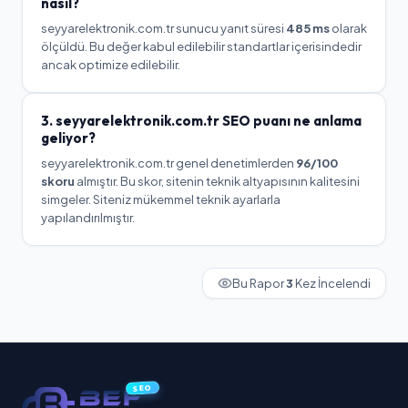
nasıl?
seyyarelektronik.com.tr
sunucu yanıt süresi
485
ms
olarak
ölçüldü.
Bu değer kabul edilebilir standartlar içerisindedir
ancak optimize edilebilir.
3.
seyyarelektronik.com.tr
SEO puanı ne anlama
geliyor?
seyyarelektronik.com.tr
genel denetimlerden
96
/100
skoru
almıştır. Bu skor, sitenin teknik altyapısının kalitesini
simgeler.
Siteniz mükemmel teknik ayarlarla
yapılandırılmıştır.
Bu Rapor
3
Kez İncelendi
SEO