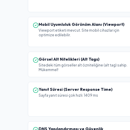
Mobil Uyumluluk Görünüm Alanı (Viewport)
Viewport etiketi mevcut. Site mobil cihazlar için
optimize edilebilir.
Görsel Alt Nitelikleri (Alt Tags)
Sitedeki tüm görseller alt özniteliğine (alt tag) sahip.
Mükemmel!
Yanıt Süresi (Server Response Time)
Sayfa yanıt süresi çok hızlı: 1409 ms
DNS Yapılandırması ve Güvenlik