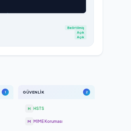
.net
ulk.net/sitemap.xml
Belirtilmiş
ow
) kuralı önizlemede gizlendi.
Açık
Açık
GÜVENLIK
1
2
HSTS
H
MIME Koruması
M