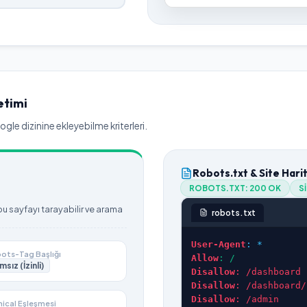
etimi
le dizinine ekleyebilme kriterleri.
Robots.txt & Site Hari
ROBOTS.TXT:
200 OK
S
 sayfayı tarayabilir ve arama
robots.txt
User-Agent
: *
ots-Tag Başlığı
Allow
: /
msız (İzinli)
Disallow
: /dashboard
Disallow
: /dashboard/
Disallow
: /admin
ical Eşleşmesi