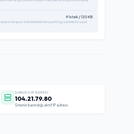
9
İstek /
120
KB
syaların tarayıcı önbellekleme (caching) sürelerini uzun
SUNUCU IP ADRESI
104.21.79.80
Sitenin barındığı aktif IP adresi.