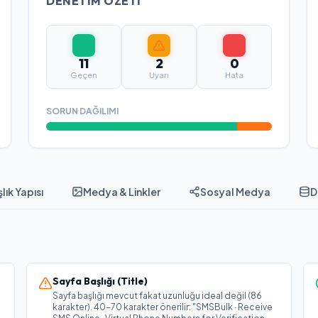
DENETIM ÖZETI
11
2
0
Geçen
Uyarı
Hata
SORUN DAĞILIMI
lık Yapısı
Medya & Linkler
Sosyal Medya
D
Sayfa Başlığı (Title)
Sayfa başlığı mevcut fakat uzunluğu ideal değil (86
karakter). 40-70 karakter önerilir: "SMSBulk · Receive