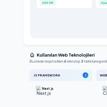
200
OK
Uyu
Kullanılan Web Teknolojileri
Bu sitede tespit edilen
6
teknoloji,
5
farklı kategorid
JS FRAMEWORK
WEB
1
Next.js