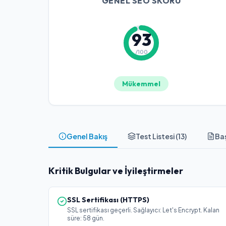
GENEL SEO SKORU
93
/100
Mükemmel
Genel Bakış
Test Listesi (
13
)
Baş
Kritik Bulgular ve İyileştirmeler
SSL Sertifikası (HTTPS)
SSL sertifikası geçerli. Sağlayıcı: Let's Encrypt. Kalan
süre: 58 gün.