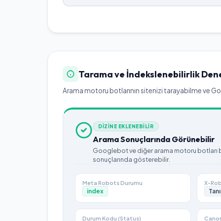
Tarama ve İndekslenebilirlik Den
Arama motoru botlarının sitenizi tarayabilme ve Goog
DİZİNE EKLENEBİLİR
Arama Sonuçlarında Görünebilir
Googlebot ve diğer arama motoru botları bu
sonuçlarında gösterebilir.
Meta Robots Durumu
X-Rob
index
Tanı
Durum Kodu (Status)
Canon