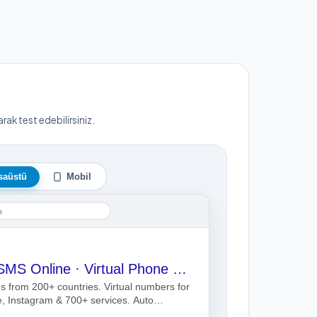
ak test edebilirsiniz.
saüstü
Mobil
n
SMSBulk · Receive SMS Online · Virtual Phone Numbers for Verification (200+ Countries)
es from 200+ countries. Virtual numbers for
 Instagram & 700+ services. Auto