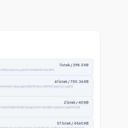
1
İstek /
298.5
KB
tli) sunucu yanıt sürelerini kısaltır.
61
İstek /
750.36
KB
lenmesi veya geciktirilmesi (defer/async) sayfa
2
İstek /
40
KB
) ve birleştirerek tarayıcının render süresini optimize
57
İstek /
4560
KB
lanmak ve görselleri sıkıştırmak sayfa boyutunu büyük