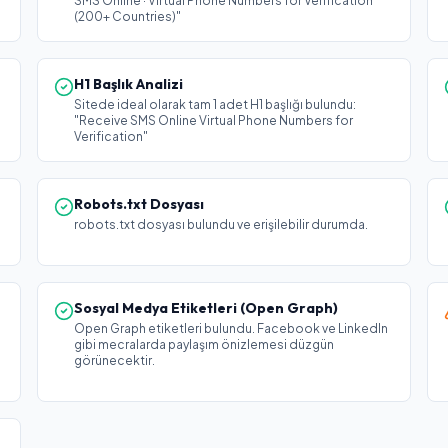
SMS Online · Virtual Phone Numbers for Verification
(200+ Countries)"
H1 Başlık Analizi
Sitede ideal olarak tam 1 adet H1 başlığı bulundu:
"Receive SMS Online Virtual Phone Numbers for
Verification"
Robots.txt Dosyası
robots.txt dosyası bulundu ve erişilebilir durumda.
Sosyal Medya Etiketleri (Open Graph)
Open Graph etiketleri bulundu. Facebook ve LinkedIn
gibi mecralarda paylaşım önizlemesi düzgün
görünecektir.