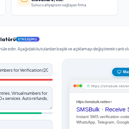
Sunucu altyapısını sağlayan firma.
latörü
ETKILEŞIMLI
le edin. Aşağıdaki kutulardan başlık ve açıklamayı değiştirerek canlı olar
Ma
https://smsbulk.net/e
https://smsbulk.net/en
▼
Instant SMS verification cod
WhatsApp, Telegram, Google,
refunds, crypto pay.