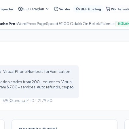
Raporlar
SEO Araçları
Veriler
BEF Hosting
WP Tema 
:
WordPress PageSpeed %100 Odaklı Ön Bellek Eklentisi
HIZLANDIR
· Virtual Phone Numbers for Verification
cation codes from 200+ countries. Virtual
am & 700+ services. Auto refunds, crypto
.169
Sunucu IP:
104.21.79.80