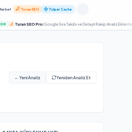
Market
Turan SEO
Tulpar Cache
Turan SEO Pro:
Google Sıra Takibi ve Detaylı Rakip Analiz Eklentisi
YÜKSE
← Yeni Analiz
Yeniden Analiz Et