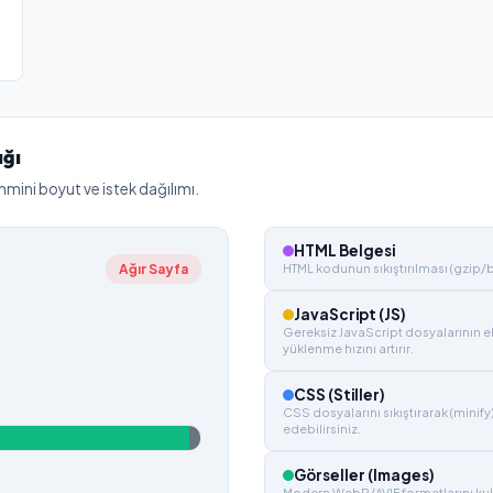
ığı
hmini boyut ve istek dağılımı.
HTML Belgesi
Ağır Sayfa
HTML kodunun sıkıştırılması (gzip/bro
JavaScript (JS)
Gereksiz JavaScript dosyalarının e
yüklenme hızını artırır.
CSS (Stiller)
CSS dosyalarını sıkıştırarak (minify
edebilirsiniz.
Görseller (Images)
Modern WebP/AVIF formatlarını kul