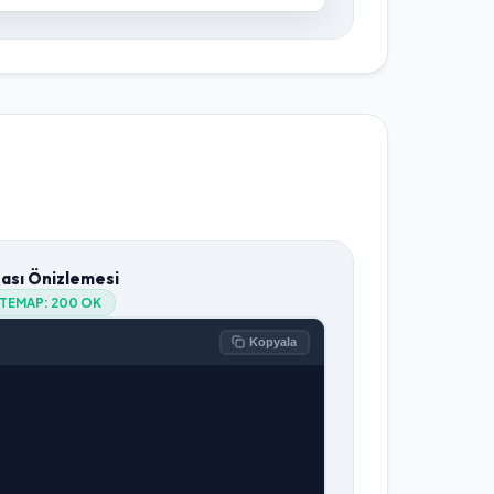
tası Önizlemesi
ITEMAP:
200 OK
Kopyala