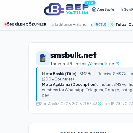
SEO
Ana Sayfa
Son 
 SSD Bulut Sunucularla Sitenizi Hızlandırın
Tulpar Cache Pro
ÖNERILEN ÇÖZÜMLER
İNCELE
smsbulk.net
Tarama URL'i:
https://smsbulk.net
Meta Başlık (Title):
SMSBulk · Receive SMS Online 
(200+ Countries)
Meta Açıklama (Description):
Instant SMS verifi
numbers for WhatsApp, Telegram, Google, Instagr
pay.
Son Analiz:
01.06.2026 21:57:43
İstek IP:
78.190.24