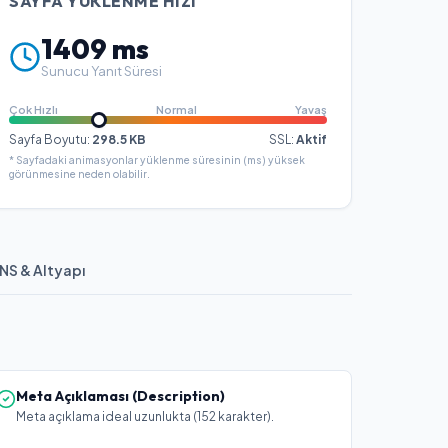
SAYFA YÜKLENME HIZI
1409
ms
Sunucu Yanıt Süresi
Çok Hızlı
Normal
Yavaş
Sayfa Boyutu:
298.5
KB
SSL:
Aktif
* Sayfadaki animasyonlar yüklenme süresinin (ms) yüksek
görünmesine neden olabilir.
NS & Altyapı
Meta Açıklaması (Description)
Meta açıklama ideal uzunlukta (152 karakter).