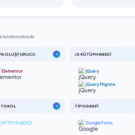
e listelenmektedir.
FA OLUŞTURUCU
JS KÜTÜPHANESI
1
Elementor
jQuery
jQuery Migrate
OTOKOL
TIPOGRAFI
1
HTTP/3 (QUIC)
Google Fonts