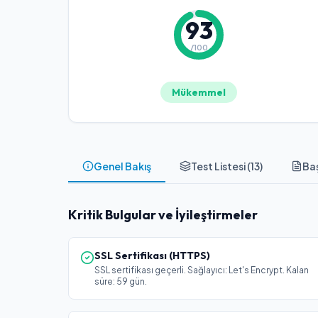
93
/100
Mükemmel
Genel Bakış
Test Listesi (
13
)
Baş
Kritik Bulgular ve İyileştirmeler
SSL Sertifikası (HTTPS)
SSL sertifikası geçerli. Sağlayıcı: Let's Encrypt. Kalan
süre: 59 gün.