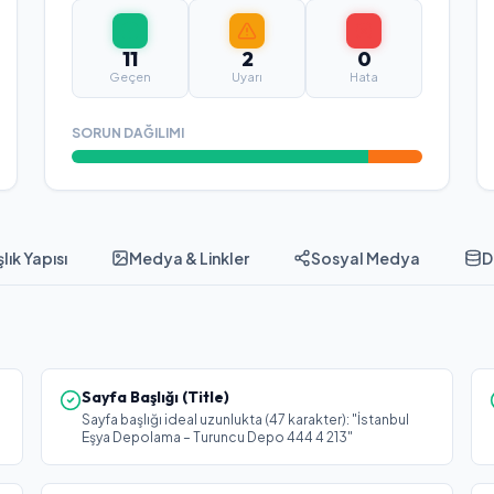
11
2
0
Geçen
Uyarı
Hata
SORUN DAĞILIMI
lık Yapısı
Medya & Linkler
Sosyal Medya
D
Sayfa Başlığı (Title)
Sayfa başlığı ideal uzunlukta (47 karakter): "İstanbul
Eşya Depolama – Turuncu Depo 444 4 213"