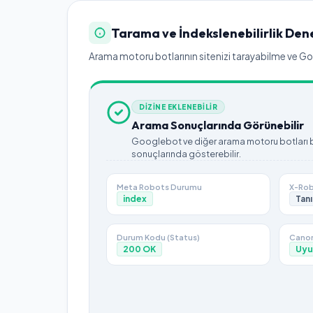
Tarama ve İndekslenebilirlik Den
Arama motoru botlarının sitenizi tarayabilme ve Goog
DİZİNE EKLENEBİLİR
Arama Sonuçlarında Görünebilir
Googlebot ve diğer arama motoru botları bu
sonuçlarında gösterebilir.
Meta Robots Durumu
X-Rob
index
Tanı
Durum Kodu (Status)
Canon
200
OK
Uyu