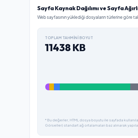
Sayfa Kaynak Dağılımı ve Sayfa Ağırl
Web sayfasının yüklediği dosyaların türlerine göre ta
TOPLAM TAHMINI BOYUT
11438
KB
* Bu değerler, HTML dosya boyutu ile sayfada kullanılan
Görseller) standart ağ ortalamaları baz alınarak yapıla