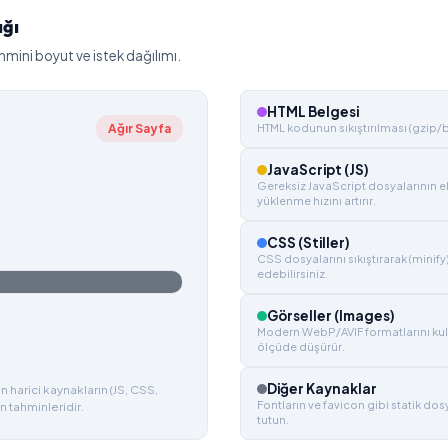
ığı
hmini boyut ve istek dağılımı.
HTML Belgesi
Ağır Sayfa
HTML kodunun sıkıştırılması (gzip/bro
JavaScript (JS)
Gereksiz JavaScript dosyalarının e
yüklenme hızını artırır.
CSS (Stiller)
CSS dosyalarını sıkıştırarak (minify
edebilirsiniz.
Görseller (Images)
Modern WebP/AVIF formatlarını kul
ölçüde düşürür.
Diğer Kaynaklar
 harici kaynakların (JS, CSS,
Fontların ve favicon gibi statik do
n tahminleridir.
tutun.