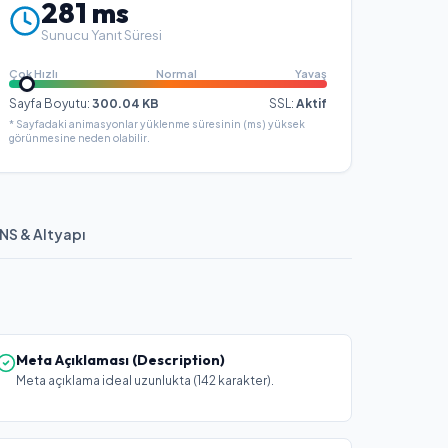
281
ms
Sunucu Yanıt Süresi
Çok Hızlı
Normal
Yavaş
Sayfa Boyutu:
300.04
KB
SSL:
Aktif
* Sayfadaki animasyonlar yüklenme süresinin (ms) yüksek
görünmesine neden olabilir.
NS & Altyapı
Meta Açıklaması (Description)
Meta açıklama ideal uzunlukta (142 karakter).