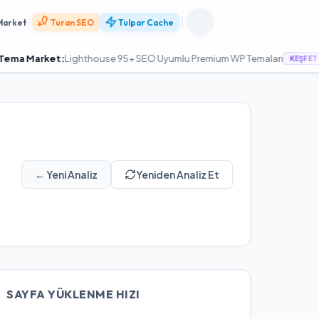
Market
Turan SEO
Tulpar Cache
rket:
Lighthouse 95+ SEO Uyumlu Premium WP Temaları
BEF
KEŞFET
← Yeni Analiz
Yeniden Analiz Et
SAYFA YÜKLENME HIZI