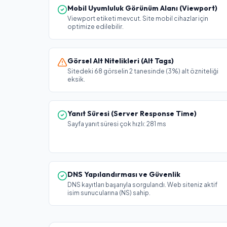
Mobil Uyumluluk Görünüm Alanı (Viewport)
Viewport etiketi mevcut. Site mobil cihazlar için
optimize edilebilir.
Görsel Alt Nitelikleri (Alt Tags)
Sitedeki 68 görselin 2 tanesinde (3%) alt özniteliği
eksik.
Yanıt Süresi (Server Response Time)
Sayfa yanıt süresi çok hızlı: 281 ms
DNS Yapılandırması ve Güvenlik
DNS kayıtları başarıyla sorgulandı. Web siteniz aktif
isim sunucularına (NS) sahip.