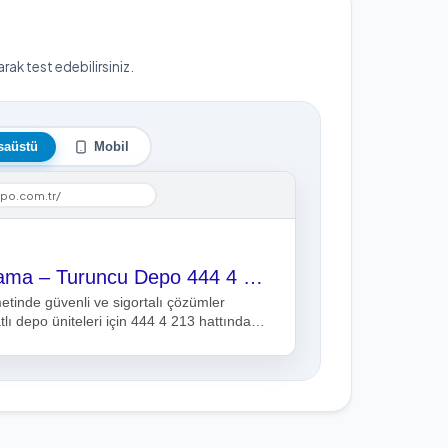
ak test edebilirsiniz.
saüstü
Mobil
po.com.tr/
İstanbul Eşya Depolama – Turuncu Depo 444 4 213
tinde güvenli ve sigortalı çözümler
ı depo üniteleri için 444 4 213 hattından