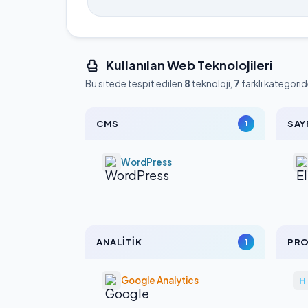
Kullanılan Web Teknolojileri
Bu sitede tespit edilen
8
teknoloji,
7
farklı kategorid
CMS
SAY
1
WordPress
ANALITIK
PR
1
Google Analytics
H