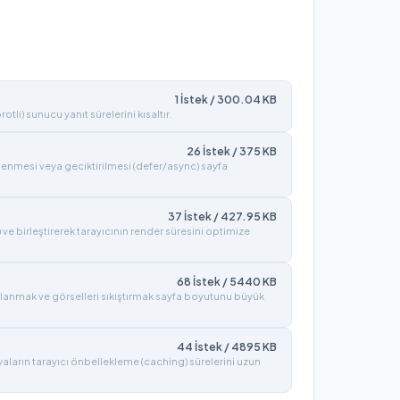
1
İstek /
300.04
KB
tli) sunucu yanıt sürelerini kısaltır.
26
İstek /
375
KB
lenmesi veya geciktirilmesi (defer/async) sayfa
37
İstek /
427.95
KB
) ve birleştirerek tarayıcının render süresini optimize
68
İstek /
5440
KB
lanmak ve görselleri sıkıştırmak sayfa boyutunu büyük
44
İstek /
4895
KB
syaların tarayıcı önbellekleme (caching) sürelerini uzun