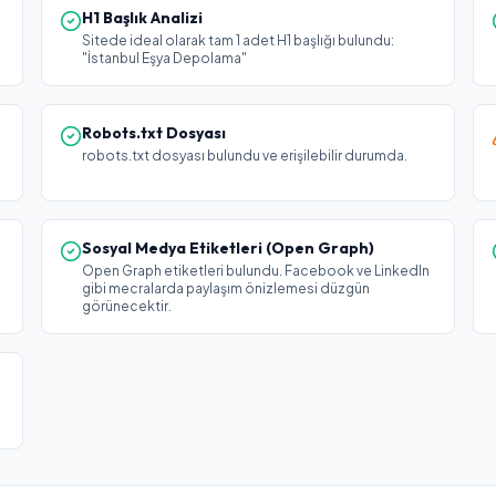
H1 Başlık Analizi
Sitede ideal olarak tam 1 adet H1 başlığı bulundu:
"İstanbul Eşya Depolama"
Robots.txt Dosyası
robots.txt dosyası bulundu ve erişilebilir durumda.
Sosyal Medya Etiketleri (Open Graph)
Open Graph etiketleri bulundu. Facebook ve LinkedIn
gibi mecralarda paylaşım önizlemesi düzgün
görünecektir.