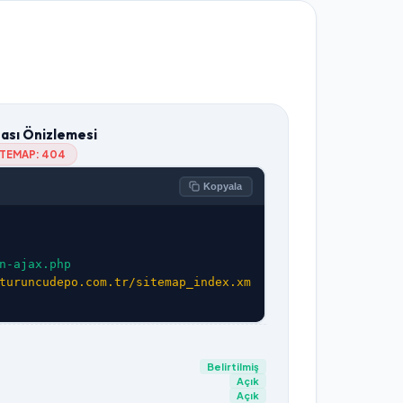
tası Önizlemesi
ITEMAP:
404
Kopyala
n-ajax.php
turuncudepo.com.tr/sitemap_index.xm
Belirtilmiş
Açık
Açık