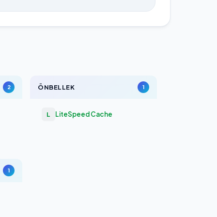
ÖNBELLEK
2
1
LiteSpeed Cache
L
1