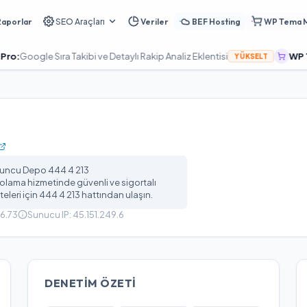
Raporlar
SEO Araçları
Veriler
BEF Hosting
WP Tema 
le Sıra Takibi ve Detaylı Rakip Analiz Eklentisi
WP Tema Ma
YÜKSELT
runcu Depo 444 4 213
olama hizmetinde güvenli ve sigortalı
leri için 444 4 213 hattından ulaşın.
46.73
Sunucu IP:
45.151.249.6
DENETIM ÖZETI