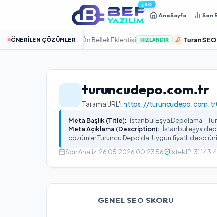
SEO
Ana Sayfa
Son 
ed %100 Odaklı Ön Bellek Eklentisi
Turan SEO Pro:
Goog
ÖNERILEN ÇÖZÜMLER
HIZLANDIR
turuncudepo.com.tr
Tarama URL'i:
https://turuncudepo.com.tr
Meta Başlık (Title):
İstanbul Eşya Depolama – Tu
Meta Açıklama (Description):
İstanbul eşya dep
çözümler Turuncu Depo'da. Uygun fiyatlı depo ünite
Son Analiz:
26.05.2026 00:23:56
İstek IP:
31.143.
GENEL SEO SKORU