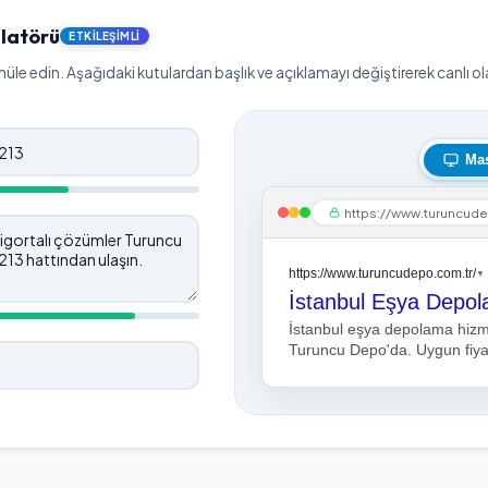
latörü
ETKILEŞIMLI
le edin. Aşağıdaki kutulardan başlık ve açıklamayı değiştirerek canlı olar
Ma
https://www.turuncude
https://www.turuncudepo.com.tr/
▼
İstanbul eşya depolama hizme
Turuncu Depo'da. Uygun fiyatl
ulaşın.