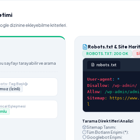
etimi
le dizinine ekleyebilme kriterleri.
Robots.txt & Site Hari
ROBOTS.TXT:
200 OK
S
 sayfayı tarayabilir ve arama
robots.txt
User-agent
: *
ots-Tag Başlığı
Disallow
: /wp-admin/
msız (İzinli)
Allow
: /wp-admin/admi
Sitemap
: https://www.
l
ical Eşleşmesi
mlu
Tarama Direktifleri Analizi
Sitemap Tanımı:
Tüm Botların Erişimi (*):
Googlebot Erişimi: