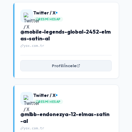
Twitter / X
RESMI HESAP
@mobile-legends-global-2452-elm
as-satin-al
yox.com.tr
Profili İncele
Twitter / X
RESMI HESAP
@mlbb-endonezya-12-elmas-satin
-al
yox.com.tr