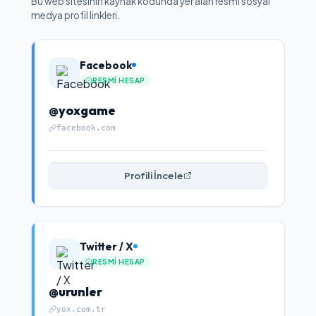
Bu web sitesinin kaynak kodunda yer alan resmi sosyal
medya profil linkleri.
Facebook
RESMI HESAP
@yoxgame
facebook.com
Profili İncele
Twitter / X
RESMI HESAP
@urunler
yox.com.tr