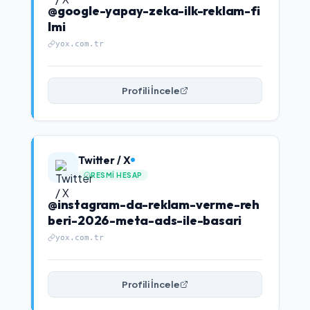
@google-yapay-zeka-ilk-reklam-fi
lmi
yox.com.tr
Profili İncele
Twitter / X
RESMI HESAP
@instagram-da-reklam-verme-reh
beri-2026-meta-ads-ile-basari
yox.com.tr
Profili İncele