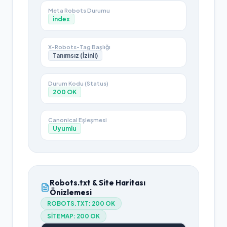
Meta Robots Durumu
index
X-Robots-Tag Başlığı
Tanımsız (İzinli)
Durum Kodu (Status)
200
OK
Canonical Eşleşmesi
Uyumlu
Robots.txt & Site Haritası
Önizlemesi
ROBOTS.TXT:
200 OK
SITEMAP:
200 OK