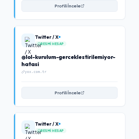
Profili İncele
Twitter / X
RESMI HESAP
@lol-kurulum-gerceklestirilemiyor-
hatasi
yox.com.tr
Profili İncele
Twitter / X
RESMI HESAP