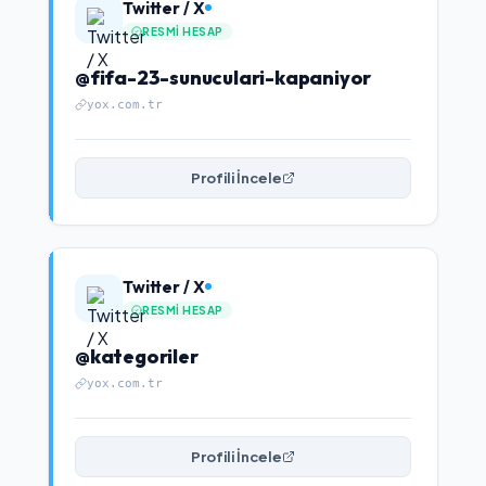
Twitter / X
RESMI HESAP
@fifa-23-sunuculari-kapaniyor
yox.com.tr
Profili İncele
Twitter / X
RESMI HESAP
@kategoriler
yox.com.tr
Profili İncele