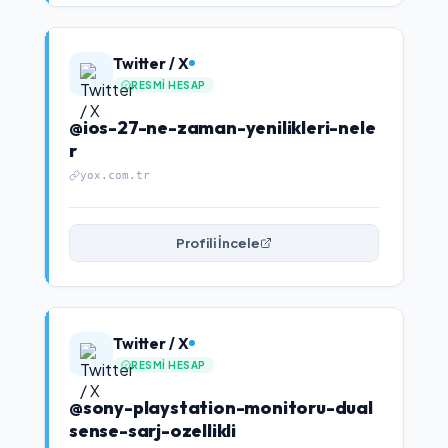
Twitter / X
RESMI HESAP
@ios-27-ne-zaman-yenilikleri-nele
r
yox.com.tr
Profili İncele
Twitter / X
RESMI HESAP
@sony-playstation-monitoru-dual
sense-sarj-ozellikli