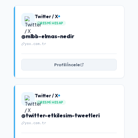
Twitter / X
RESMI HESAP
@mlbb-elmas-nedir
yox.com.tr
Profili İncele
Twitter / X
RESMI HESAP
@twitter-etkilesim-tweetleri
yox.com.tr