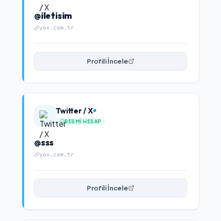
@iletisim
yox.com.tr
Profili İncele
Twitter / X
RESMI HESAP
@sss
yox.com.tr
Profili İncele