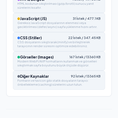
HTML kodunun sıkıştırılması (gzip/brotli) sunucu yanıt
sürelerini kısaltır.
JavaScript (JS)
31
İstek /
477.1
KB
Gereksiz JavaScript dosyalarının elenmesi veya
geciktirilmesi (defer/async) sayfa yüklenme hızını artırır.
CSS (Stiller)
22
İstek /
347.45
KB
CSS dosyalarını sıkıştırarak (minify) ve birleştirerek
tarayıcının render süresini optimize edebilirsiniz.
Görseller (Images)
167
İstek /
13360
KB
Modern WebP/AVIF formatlarını kullanmak ve görselleri
sıkıştırmak sayfa boyutunu büyük ölçüde düşürür.
Diğer Kaynaklar
92
İstek /
13365
KB
Fontların ve favicon gibi statik dosyaların tarayıcı
önbellekleme (caching) sürelerini uzun tutun.