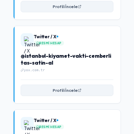
Profili İncele
Twitter / X
RESMI HESAP
@istanbul-kiyamet-vakti-cemberli
tas-satin-al
yox.com.tr
Profili İncele
Twitter / X
RESMI HESAP