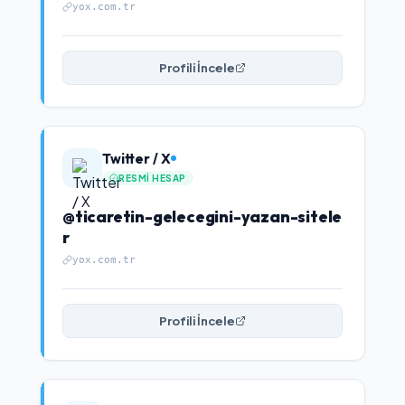
yox.com.tr
Profili İncele
Twitter / X
RESMI HESAP
@ticaretin-gelecegini-yazan-sitele
r
yox.com.tr
Profili İncele