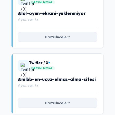
RESMI HESAP
@lol-oyun-ekrani-yuklenmiyor
yox.com.tr
Profili İncele
Twitter / X
RESMI HESAP
@mlbb-en-ucuz-elmas-alma-sitesi
yox.com.tr
Profili İncele