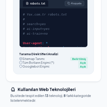
robots.txt
Kopyala
User-agent
Content-Signal
: search=yes,ai-in
Tarama Direktifleri Analizi
Sitemap Tanımı:
Belirtilmiş
Disallow
Tüm Botların Erişimi (*):
Açık
Googlebot Erişimi:
Açık
Disallow
Disallow
Disallow
Disallow
Kullanılan Web Teknolojileri
Allow
Bu sitede tespit edilen
13
teknoloji,
8
farklı kategoride
Allow
listelenmektedir.
# AI training / large-scale scra