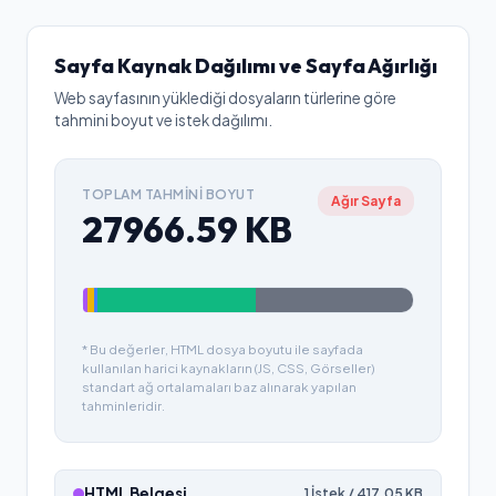
Sayfa Kaynak Dağılımı ve Sayfa Ağırlığı
Web sayfasının yüklediği dosyaların türlerine göre
tahmini boyut ve istek dağılımı.
TOPLAM TAHMINI BOYUT
Ağır Sayfa
27966.59
KB
* Bu değerler, HTML dosya boyutu ile sayfada
kullanılan harici kaynakların (JS, CSS, Görseller)
standart ağ ortalamaları baz alınarak yapılan
tahminleridir.
HTML Belgesi
1
İstek /
417.05
KB