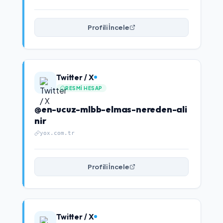
Profili İncele
Twitter / X
RESMI HESAP
@en-ucuz-mlbb-elmas-nereden-ali
nir
yox.com.tr
Profili İncele
Twitter / X