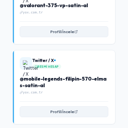
@valorant-375-vp-satin-al
yox.com.tr
Profili İncele
Twitter / X
RESMI HESAP
@mobile-legends-filipin-570-elma
s-satin-al
yox.com.tr
Profili İncele