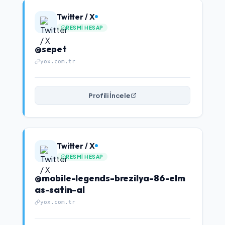
Twitter / X
RESMI HESAP
@sepet
yox.com.tr
Profili İncele
Twitter / X
RESMI HESAP
@mobile-legends-brezilya-86-elm
as-satin-al
yox.com.tr