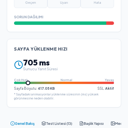
Geçen
Uyarı
Hata
SORUN DAĞILIMI
SAYFA YÜKLENME HIZI
705
ms
Sunucu Yanıt Süresi
Çok Hızlı
Normal
Yavaş
Sayfa Boyutu:
417.05
KB
SSL:
Aktif
* Sayfadaki animasyonlar yüklenme süresinin (ms) yüksek
görünmesine neden olabilir.
Genel Bakış
Test Listesi (
13
)
Başlık Yapısı
Medya &