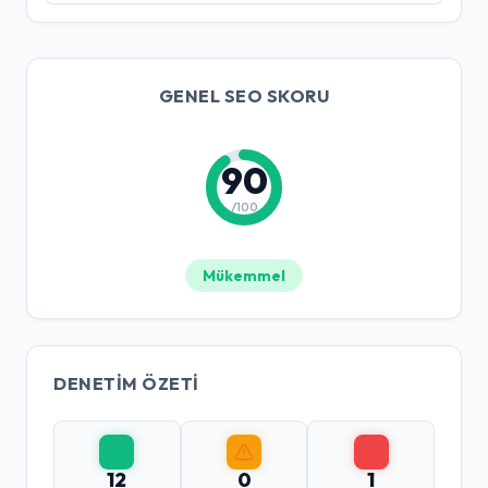
GENEL SEO SKORU
90
/100
Mükemmel
DENETIM ÖZETI
12
0
1