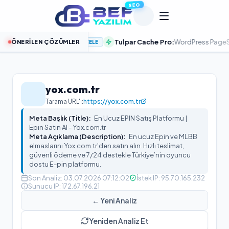
SEO
zi Hızlandırın
Tulpar Cache Pro:
WordPress PageSpeed %100 
ÖNERILEN ÇÖZÜMLER
İNCELE
yox.com.tr
Tarama URL'i:
https://yox.com.tr
Meta Başlık (Title):
En Ucuz EPIN Satış Platformu |
Epin Satın Al - Yox.com.tr
Meta Açıklama (Description):
En ucuz Epin ve MLBB
elmaslarını Yox.com.tr’den satın alın. Hızlı teslimat,
güvenli ödeme ve 7/24 destekle Türkiye’nin oyuncu
dostu E-pin platformu.
Son Analiz:
03.07.2026 07:12:02
İstek IP:
95.70.165.232
Sunucu IP:
172.67.196.21
← Yeni Analiz
Yeniden Analiz Et