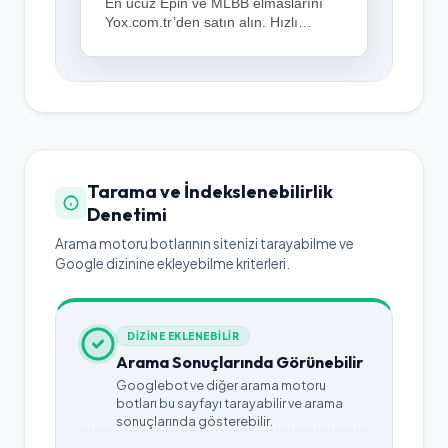
En ucuz Epin ve MLBB elmaslarını
Yox.com.tr’den satın alın. Hızlı
teslimat, güvenli ödeme ve 7/24
destekle Türkiye’nin oyuncu dostu E-
pin platformu.
Tarama ve İndekslenebilirlik
Denetimi
Arama motoru botlarının sitenizi tarayabilme ve
Google dizinine ekleyebilme kriterleri.
DİZİNE EKLENEBİLİR
Arama Sonuçlarında Görünebilir
Googlebot ve diğer arama motoru
botları bu sayfayı tarayabilir ve arama
sonuçlarında gösterebilir.