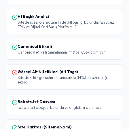
H1 Başlık Analizi
Sitede ideal olarak tam 1 adet H1 başlığı bulundu: "En Ucuz
EPİN ve Dijital Kod Satış Platformu"
Canonical Etiketi
Canonical etiketi tanımlanmış: "https://yox.com.tr/"
Görsel Alt Nitelikleri (Alt Tags)
Sitedeki 167 görselin 24 tanesinde (14%) alt özniteliği
eksik.
Robots.txt Dosyası
robots.txt dosyası bulundu ve erişilebilir durumda.
Site Haritası (Sitemap.xml)